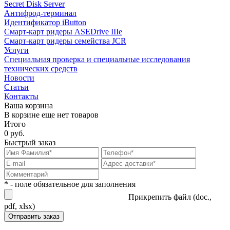
Secret Disk Server
Антифрод-терминал
Идентификатор iButton
Смарт-карт ридеры ASEDrive IIIe
Смарт-карт ридеры семейства JCR
Услуги
Специальная проверка и специальные исследования
технических средств
Новости
Статьи
Контакты
Ваша корзина
В корзине еще нет товаров
Итого
0 руб.
Быстрый заказ
* - поле обязательное для заполнения
Прикрепить файл (doc.,
pdf, xlsx)