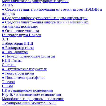
Металлические экранирующие заглушки
АННА
● Средства защиты информации от утечки за счет ПЭМИН и
наводок
● Средства виброакустической защиты информации
● Средства уничтожения информации на машинных
магнитных носителях
● Оснащение монтажа
Генератор шума Покров
ЗЭТ
Лаборатория ППШ
● Блокиратор связи
● ЛФС фильтры
● Помехоподавляющие фильтры
НПП Гамма
Сюртель
● Акустические излучатели
● Генераторы шума
● Подавители диктофонов
Эшелон
ПЭВМ
ПК в защищенном исполнении
Ноутбук в защищенном исполнении
Моноблок в защищенном исполнении
Экранированный монитор БАРС