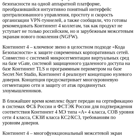
безопасности на одной аппаратной платформе,
преобразившийся интуитивно понятный интерфейс
централизованного управления, простоту и скорость
организации VPN-туннелей, а также сообщили, что готовы
рекомендовать Континент 4 коллегам, так как продукт не
уступает не только российским, но и зарубежным межсетевым
экранам нового поколения (NGFW).
Континент 4 – ключевое звено в целостном подходе «Кода
Безопасности» к защите современных корпоративных сетей.
Совместно с системой микросегментации виртуальных сред
на базе vGate, системой защищенного удаленного доступа на
базе Континент TLS и программным периметром на базе
Secret Net Studio, Континент 4 реализует концепцию нулевого
доверия. Концепция предусматривает многоуровневую
сегментацию сети и защиту от атак продвинутых
злоумышленников.
В ближайшее время комплекс будет передан на сертификацию
в системах ФСБ России и ФСТЭК России для подтверждения
соответствия Континент 4 МЭ типа «А» 4 класса, СОВ уровня
сети 4 класса, СКЗИ класса КС2/КС3, требованиям по
уровням доверия.
Континент 4 – многофункциональный межсетевой экран