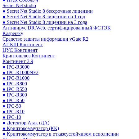
Secret Net studio
● Secret Net Studio 8 бессрочные лицензии
● Secret Net Studio 8 лицензии на 1 год
● Secret Net Studio 8 лицензии на 3 года
Антивирус DR.Web, сертифицированный ФСТЭК
Kaspersky
Средство защиты информации vGate R2
АПКШ Континент
ЦУС Континент
Криптошлюз Континент
Континент 3.9
● IPC-R3000
● IPC-R1000NF2
● IPC-R1000
● IPC-R800
● IPC-R550
● IPC-R300
● IPC-R50
● IPC-50
● IPC-R10
● IPC-10
● Детектор Атак (ДА)
● Криптокоммутатор (КК)
● Криптокоммутатор в отказоустойчивом исполнении