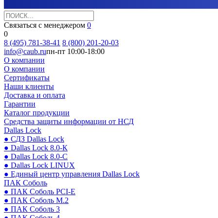
Связаться с менеджером
0
0
8 (495) 781-38-41
8 (800) 201-20-03
info@caub.ru
пн-пт 10:00-18:00
О компании
О компании
Сертификаты
Наши клиенты
Доставка и оплата
Гарантии
Каталог продукции
Средства защиты информации от НСД
Dallas Lock
● СДЗ Dallas Lock
● Dallas Lock 8.0-К
● Dallas Lock 8.0-С
● Dallas Lock LINUX
● Единый центр управления Dallas Lock
ПАК Соболь
● ПАК Соболь PCI-E
● ПАК Соболь М.2
● ПАК Соболь 3
● ПАК Соболь 4