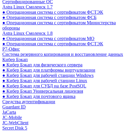
Сертифицированные ОС
Astra Linux Смоленск 1.7
● Операционная система с сертификатом ФСТЭК
● Операционная система с сертификатом ФСБ
● Операционная система с сертификатом Министерства
обороны
Astra Linux Смоленск 1.8
● Операционная система с сертификатом МО
● Операционная система с сертификатом ФСТЭК
Р7-Офис
Система резервного копирования и восстановление данных
Кибер Бэкап
● Кибер Бэкап для физического сервера
● Кибер Бэкап для платформы виртуализации
● Кибер Бэкап для рабочей станции Windows
● Кибер Бэкап для рабочей станции Linux
● Кибер Бэкап для СУБД на базе PostSQL
● Кибер Бэкап Универсальная лицензия
● Кибер Бэкап для почтового ящика
Средства аутентификации
Guardant ID
JaCarta
JC-Mobile
JC-WebClient
Secret Disk 5