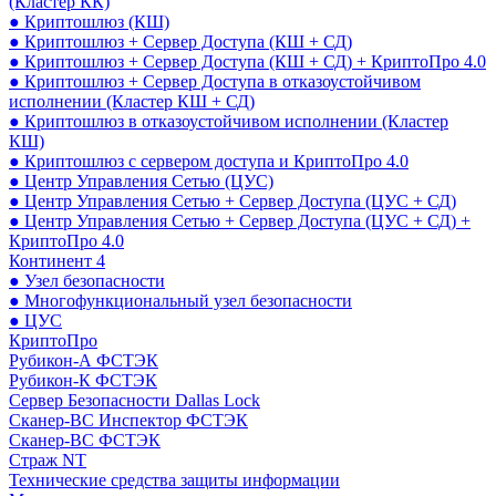
(Кластер КК)
● Криптошлюз (КШ)
● Криптошлюз + Сервер Доступа (КШ + СД)
● Криптошлюз + Сервер Доступа (КШ + СД) + КриптоПро 4.0
● Криптошлюз + Сервер Доступа в отказоустойчивом
исполнении (Кластер КШ + СД)
● Криптошлюз в отказоустойчивом исполнении (Кластер
КШ)
● Криптошлюз с сервером доступа и КриптоПро 4.0
● Центр Управления Сетью (ЦУС)
● Центр Управления Сетью + Сервер Доступа (ЦУС + СД)
● Центр Управления Сетью + Сервер Доступа (ЦУС + СД) +
КриптоПро 4.0
Континент 4
● Узел безопасности
● Многофункциональный узел безопасности
● ЦУС
КриптоПро
Рубикон-А ФСТЭК
Рубикон-К ФСТЭК
Сервер Безопасности Dallas Lock
Сканер-ВС Инспектор ФСТЭК
Сканер-ВС ФСТЭК
Страж NT
Технические средства защиты информации