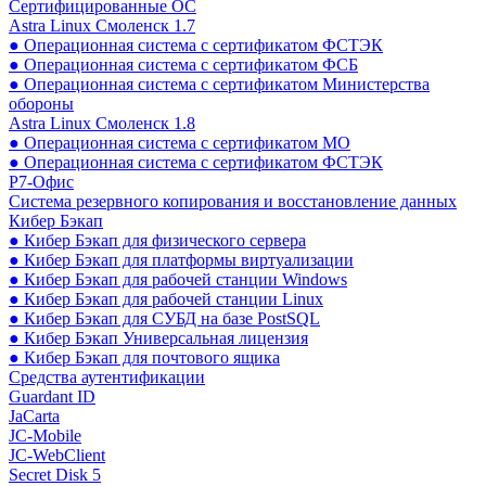
Сертифицированные ОС
Astra Linux Смоленск 1.7
● Операционная система с сертификатом ФСТЭК
● Операционная система с сертификатом ФСБ
● Операционная система с сертификатом Министерства
обороны
Astra Linux Смоленск 1.8
● Операционная система с сертификатом МО
● Операционная система с сертификатом ФСТЭК
Р7-Офис
Система резервного копирования и восстановление данных
Кибер Бэкап
● Кибер Бэкап для физического сервера
● Кибер Бэкап для платформы виртуализации
● Кибер Бэкап для рабочей станции Windows
● Кибер Бэкап для рабочей станции Linux
● Кибер Бэкап для СУБД на базе PostSQL
● Кибер Бэкап Универсальная лицензия
● Кибер Бэкап для почтового ящика
Средства аутентификации
Guardant ID
JaCarta
JC-Mobile
JC-WebClient
Secret Disk 5