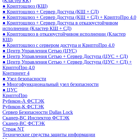
(Кластер КК)
● Криптошлюз (КШ)
● Криптошлюз + Сервер Доступа (КШ + СД)
● Криптошлюз + Сервер Доступа (КШ + СД) + КриптоПро 4.0
● Криптошлюз + Сервер Доступа в отказоустойчивом
исполнении (Кластер КШ + СД)
● Криптошлюз в отказоустойчивом исполнении (Кластер
КШ)
● Криптошлюз с сервером доступа и КриптоПро 4.0
● Центр Управления Сетью (ЦУС)
● Центр Управления Сетью + Сервер Доступа (ЦУС + СД)
● Центр Управления Сетью + Сервер Доступа (ЦУС + СД) +
КриптоПро 4.0
Континент 4
● Узел безопасности
● Многофункциональный узел безопасности
● ЦУС
КриптоПро
Рубикон-А ФСТЭК
Рубикон-К ФСТЭК
Сервер Безопасности Dallas Lock
Сканер-ВС Инспектор ФСТЭК
Сканер-ВС ФСТЭК
Страж NT
Технические средства защиты информации