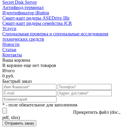
Secret Disk Server
Антифрод-терминал
Идентификатор iButton
Смарт-карт ридеры ASEDrive IIIe
Смарт-карт ридеры семейства JCR
Услуги
Специальная проверка и специальные исследования
технических средств
Новости
Статьи
Контакты
Ваша корзина
В корзине еще нет товаров
Итого
0 руб.
Быстрый заказ
* - поле обязательное для заполнения
Прикрепить файл (doc.,
pdf, xlsx)