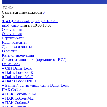
Связаться с менеджером
0
0
8 (495) 781-38-41
8 (800) 201-20-03
info@caub.ru
пн-пт 10:00-18:00
О компании
О компании
Сертификаты
Наши клиенты
Доставка и оплата
Гарантии
Каталог продукции
Средства защиты информации от НСД
Dallas Lock
● СДЗ Dallas Lock
● Dallas Lock 8.0-К
● Dallas Lock 8.0-С
● Dallas Lock LINUX
● Единый центр управления Dallas Lock
ПАК Соболь
● ПАК Соболь PCI-E
● ПАК Соболь М.2
● ПАК Соболь 3
● ПАК Соболь 4