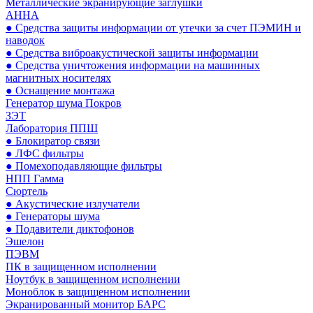
Металлические экранирующие заглушки
АННА
● Средства защиты информации от утечки за счет ПЭМИН и
наводок
● Средства виброакустической защиты информации
● Средства уничтожения информации на машинных
магнитных носителях
● Оснащение монтажа
Генератор шума Покров
ЗЭТ
Лаборатория ППШ
● Блокиратор связи
● ЛФС фильтры
● Помехоподавляющие фильтры
НПП Гамма
Сюртель
● Акустические излучатели
● Генераторы шума
● Подавители диктофонов
Эшелон
ПЭВМ
ПК в защищенном исполнении
Ноутбук в защищенном исполнении
Моноблок в защищенном исполнении
Экранированный монитор БАРС