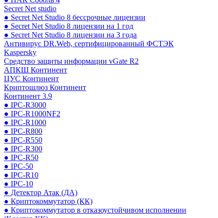
Secret Net studio
● Secret Net Studio 8 бессрочные лицензии
● Secret Net Studio 8 лицензии на 1 год
● Secret Net Studio 8 лицензии на 3 года
Антивирус DR.Web, сертифицированный ФСТЭК
Kaspersky
Средство защиты информации vGate R2
АПКШ Континент
ЦУС Континент
Криптошлюз Континент
Континент 3.9
● IPC-R3000
● IPC-R1000NF2
● IPC-R1000
● IPC-R800
● IPC-R550
● IPC-R300
● IPC-R50
● IPC-50
● IPC-R10
● IPC-10
● Детектор Атак (ДА)
● Криптокоммутатор (КК)
● Криптокоммутатор в отказоустойчивом исполнении