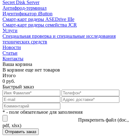
Secret Disk Server
Антифрод-терминал
Идентификатор iButton
Смарт-карт ридеры ASEDrive IIIe
Смарт-карт ридеры семейства JCR
Услуги
Специальная проверка и специальные исследования
технических средств
Новости
Статьи
Контакты
Ваша корзина
В корзине еще нет товаров
Итого
0 руб.
Быстрый заказ
* - поле обязательное для заполнения
Прикрепить файл (doc.,
pdf, xlsx)