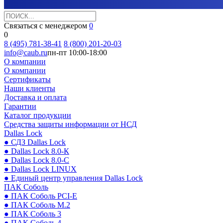
Связаться с менеджером
0
0
8 (495) 781-38-41
8 (800) 201-20-03
info@caub.ru
пн-пт 10:00-18:00
О компании
О компании
Сертификаты
Наши клиенты
Доставка и оплата
Гарантии
Каталог продукции
Средства защиты информации от НСД
Dallas Lock
● СДЗ Dallas Lock
● Dallas Lock 8.0-К
● Dallas Lock 8.0-С
● Dallas Lock LINUX
● Единый центр управления Dallas Lock
ПАК Соболь
● ПАК Соболь PCI-E
● ПАК Соболь М.2
● ПАК Соболь 3
● ПАК Соболь 4