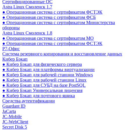
Сертифицированные ОС
Astra Linux Смоленск 1.7
● Операционная система с сертификатом ФСТЭК
● Операционная система с сертификатом ФСБ
● Операционная система с сертификатом Министерства
обороны
Astra Linux Смоленск 1.8
● Операционная система с сертификатом МО
● Операционная система с сертификатом ФСТЭК
Р7-Офис
Система резервного копирования и восстановление данных
Кибер Бэкап
● Кибер Бэкап для физического сервера
● Кибер Бэкап для платформы виртуализации
● Кибер Бэкап для рабочей станции Windows
● Кибер Бэкап для рабочей станции Linux
● Кибер Бэкап для СУБД на базе PostSQL
● Кибер Бэкап Универсальная лицензия
● Кибер Бэкап для почтового ящика
Средства аутентификации
Guardant ID
JaCarta
JC-Mobile
JC-WebClient
Secret Disk 5