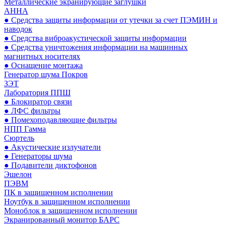
Металлические экранирующие заглушки
АННА
● Средства защиты информации от утечки за счет ПЭМИН и
наводок
● Средства виброакустической защиты информации
● Средства уничтожения информации на машинных
магнитных носителях
● Оснащение монтажа
Генератор шума Покров
ЗЭТ
Лаборатория ППШ
● Блокиратор связи
● ЛФС фильтры
● Помехоподавляющие фильтры
НПП Гамма
Сюртель
● Акустические излучатели
● Генераторы шума
● Подавители диктофонов
Эшелон
ПЭВМ
ПК в защищенном исполнении
Ноутбук в защищенном исполнении
Моноблок в защищенном исполнении
Экранированный монитор БАРС