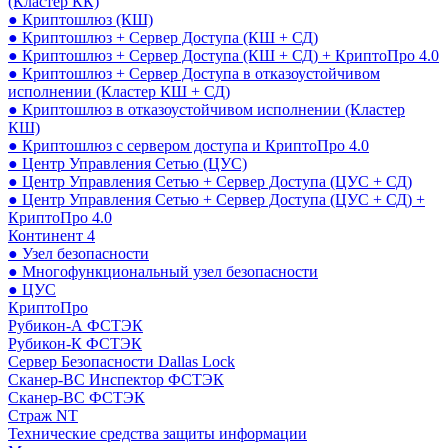
(Кластер КК)
● Криптошлюз (КШ)
● Криптошлюз + Сервер Доступа (КШ + СД)
● Криптошлюз + Сервер Доступа (КШ + СД) + КриптоПро 4.0
● Криптошлюз + Сервер Доступа в отказоустойчивом
исполнении (Кластер КШ + СД)
● Криптошлюз в отказоустойчивом исполнении (Кластер
КШ)
● Криптошлюз с сервером доступа и КриптоПро 4.0
● Центр Управления Сетью (ЦУС)
● Центр Управления Сетью + Сервер Доступа (ЦУС + СД)
● Центр Управления Сетью + Сервер Доступа (ЦУС + СД) +
КриптоПро 4.0
Континент 4
● Узел безопасности
● Многофункциональный узел безопасности
● ЦУС
КриптоПро
Рубикон-А ФСТЭК
Рубикон-К ФСТЭК
Сервер Безопасности Dallas Lock
Сканер-ВС Инспектор ФСТЭК
Сканер-ВС ФСТЭК
Страж NT
Технические средства защиты информации