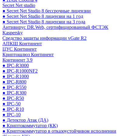
Secret Net studio
● Secret Net Studio 8 бессрочные лицензии
● Secret Net Studio 8 лицензии на 1 год
● Secret Net Studio 8 лицензии на 3 года
Антивирус DR.Web, сертифицированный ФСТЭК
Kaspersky
Средство защиты информации vGate R2
АПКШ Континент
ЦУС Континент
Криптошлюз Континент
Континент 3.9
● IPC-R3000
● IPC-R1000NF2
● IPC-R1000
● IPC-R800
● IPC-R550
● IPC-R300
● IPC-R50
● IPC-50
● IPC-R10
● IPC-10
● Детектор Атак (ДА)
● Криптокоммутатор (КК)
● Криптокоммутатор в отказоустойчивом исполнении