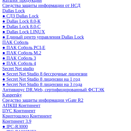
Каталог продукции
Средства защиты информации от НСД
Dallas Lock
● СДЗ Dallas Lock
● Dallas Lock 8.0-К
● Dallas Lock 8.0-С
● Dallas Lock LINUX
● Единый центр управления Dallas Lock
ПАК Соболь
● ПАК Соболь PCI-E
● ПАК Соболь М.2
● ПАК Соболь 3
● ПАК Соболь 4
Secret Net studio
● Secret Net Studio 8 бессрочные лицензии
● Secret Net Studio 8 лицензии на 1 год
● Secret Net Studio 8 лицензии на 3 года
Антивирус DR.Web, сертифицированный ФСТЭК
Kaspersky
Средство защиты информации vGate R2
АПКШ Континент
ЦУС Континент
Криптошлюз Континент
Континент 3.9
● IPC-R3000