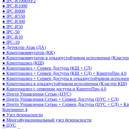
● IPC-R1000NF2
● IPC-R1000
● IPC-R800
● IPC-R550
● IPC-R300
● IPC-R50
● IPC-50
● IPC-R10
● IPC-10
● Детектор Атак (ДА)
● Криптокоммутатор (КК)
● Криптокоммутатор в отказоустойчивом исполнении (Кластер
● Криптошлюз (КШ)
● Криптошлюз + Сервер Доступа (КШ + СД)
● Криптошлюз + Сервер Доступа (КШ + СД) + КриптоПро 4.0
● Криптошлюз + Сервер Доступа в отказоустойчивом исполне
● Криптошлюз в отказоустойчивом исполнении (Кластер КШ)
● Криптошлюз с сервером доступа и КриптоПро 4.0
● Центр Управления Сетью (ЦУС)
● Центр Управления Сетью + Сервер Доступа (ЦУС + СД)
● Центр Управления Сетью + Сервер Доступа (ЦУС + СД) + К
Континент 4
● Узел безопасности
● Многофункциональный узел безопасности
● ЦУС