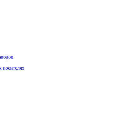
аводок
 носителях