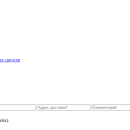
их средств
xlsx)