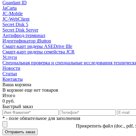
Guardant ID
JaCarta
JC-Mobile
JC-WebClient
Secret Disk 5
Secret Disk Server
Антифрод-терминал
Идентификатор iButton
Смарт-карт ридеры ASEDrive IIIe
Смарт-карт ридеры семейства JCR
Услуги
Специальная проверка и специальные исследования техническ
Новости
Статьи
Контакты
Ваша корзина
В корзине еще нет товаров
Итого
0 руб.
Быстрый заказ
* - поле обязательное для заполнения
Прикрепить файл (doc., pdf, 