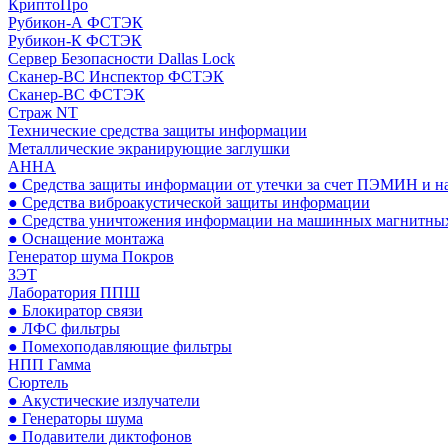
КриптоПро
Рубикон-А ФСТЭК
Рубикон-К ФСТЭК
Сервер Безопасности Dallas Lock
Сканер-ВС Инспектор ФСТЭК
Сканер-ВС ФСТЭК
Страж NT
Технические средства защиты информации
Металлические экранирующие заглушки
АННА
● Средства защиты информации от утечки за счет ПЭМИН и н
● Средства виброакустической защиты информации
● Средства уничтожения информации на машинных магнитных
● Оснащение монтажа
Генератор шума Покров
ЗЭТ
Лаборатория ППШ
● Блокиратор связи
● ЛФС фильтры
● Помехоподавляющие фильтры
НПП Гамма
Сюртель
● Акустические излучатели
● Генераторы шума
● Подавители диктофонов