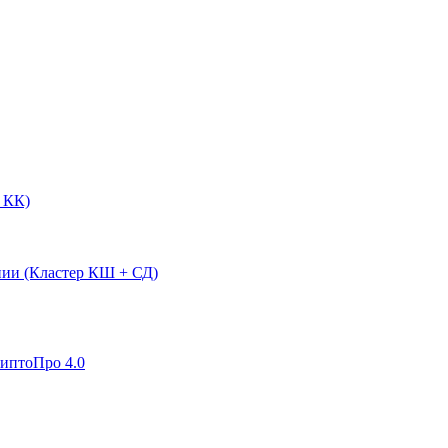
 КК)
нии (Кластер КШ + СД)
риптоПро 4.0