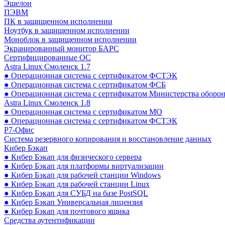
Эшелон
ПЭВМ
ПК в защищенном исполнении
Ноутбук в защищенном исполнении
Моноблок в защищенном исполнении
Экранированный монитор БАРС
Сертифицированные ОС
Astra Linux Смоленск 1.7
● Операционная система с сертификатом ФСТЭК
● Операционная система с сертификатом ФСБ
● Операционная система с сертификатом Министерства оборо
Astra Linux Смоленск 1.8
● Операционная система с сертификатом МО
● Операционная система с сертификатом ФСТЭК
Р7-Офис
Система резервного копирования и восстановление данных
Кибер Бэкап
● Кибер Бэкап для физического сервера
● Кибер Бэкап для платформы виртуализации
● Кибер Бэкап для рабочей станции Windows
● Кибер Бэкап для рабочей станции Linux
● Кибер Бэкап для СУБД на базе PostSQL
● Кибер Бэкап Универсальная лицензия
● Кибер Бэкап для почтового ящика
Средства аутентификации