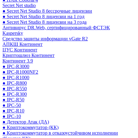
Secret Net studio
● Secret Net Studio 8 бессрочные лицензии
● Secret Net Studio 8 лицензии на 1 год
● Secret Net Studio 8 лицензии на 3 года
Антивирус DR.Web, сертифицированный ФСТЭК
Kaspersky
Средство защиты информации vGate R2
АПКШ Континент
ЦУС Континент
Криптошлюз Континент
Континент 3.9
● IPC-R3000
● IPC-R1000NF2
● IPC-R1000
● IPC-R800
● IPC-R550
● IPC-R300
● IPC-R50
● IPC-50
● IPC-R10
● IPC-10
● Детектор Атак (ДА)
● Криптокоммутатор (КК)
● Криптокоммутатор в отказоустойчивом исполнении