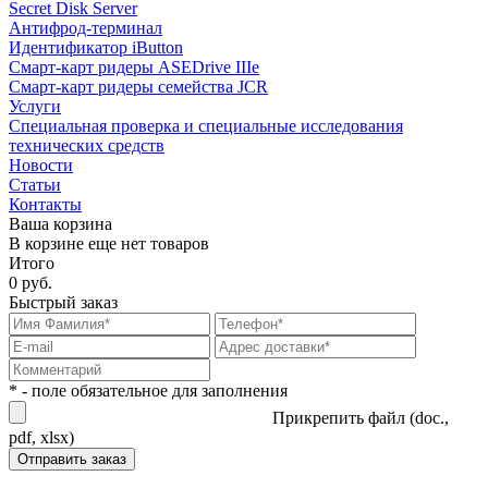
Secret Disk Server
Антифрод-терминал
Идентификатор iButton
Смарт-карт ридеры ASEDrive IIIe
Смарт-карт ридеры семейства JCR
Услуги
Специальная проверка и специальные исследования
технических средств
Новости
Статьи
Контакты
Ваша корзина
В корзине еще нет товаров
Итого
0 руб.
Быстрый заказ
* - поле обязательное для заполнения
Прикрепить файл (doc.,
pdf, xlsx)