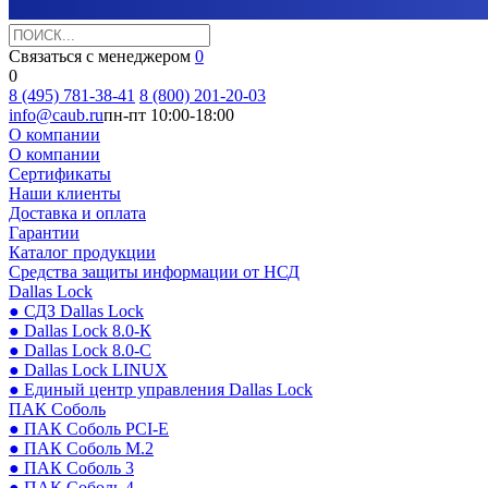
Связаться с менеджером
0
0
8 (495) 781-38-41
8 (800) 201-20-03
info@caub.ru
пн-пт 10:00-18:00
О компании
О компании
Сертификаты
Наши клиенты
Доставка и оплата
Гарантии
Каталог продукции
Средства защиты информации от НСД
Dallas Lock
● СДЗ Dallas Lock
● Dallas Lock 8.0-К
● Dallas Lock 8.0-С
● Dallas Lock LINUX
● Единый центр управления Dallas Lock
ПАК Соболь
● ПАК Соболь PCI-E
● ПАК Соболь М.2
● ПАК Соболь 3
● ПАК Соболь 4