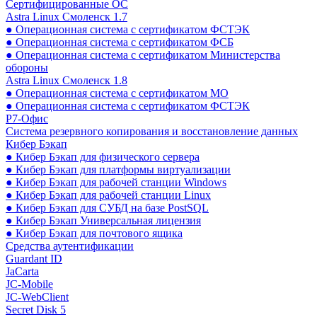
Сертифицированные ОС
Astra Linux Смоленск 1.7
● Операционная система с сертификатом ФСТЭК
● Операционная система с сертификатом ФСБ
● Операционная система с сертификатом Министерства
обороны
Astra Linux Смоленск 1.8
● Операционная система с сертификатом МО
● Операционная система с сертификатом ФСТЭК
Р7-Офис
Система резервного копирования и восстановление данных
Кибер Бэкап
● Кибер Бэкап для физического сервера
● Кибер Бэкап для платформы виртуализации
● Кибер Бэкап для рабочей станции Windows
● Кибер Бэкап для рабочей станции Linux
● Кибер Бэкап для СУБД на базе PostSQL
● Кибер Бэкап Универсальная лицензия
● Кибер Бэкап для почтового ящика
Средства аутентификации
Guardant ID
JaCarta
JC-Mobile
JC-WebClient
Secret Disk 5