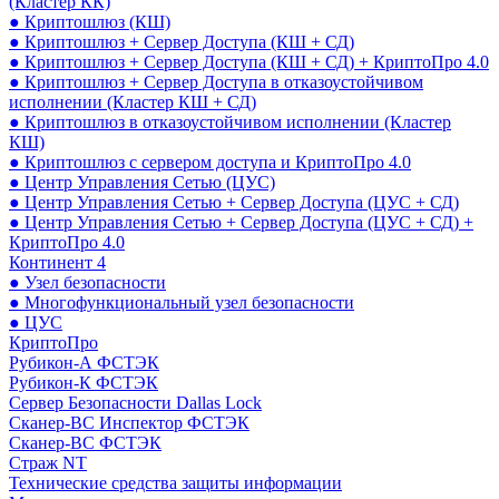
(Кластер КК)
● Криптошлюз (КШ)
● Криптошлюз + Сервер Доступа (КШ + СД)
● Криптошлюз + Сервер Доступа (КШ + СД) + КриптоПро 4.0
● Криптошлюз + Сервер Доступа в отказоустойчивом
исполнении (Кластер КШ + СД)
● Криптошлюз в отказоустойчивом исполнении (Кластер
КШ)
● Криптошлюз с сервером доступа и КриптоПро 4.0
● Центр Управления Сетью (ЦУС)
● Центр Управления Сетью + Сервер Доступа (ЦУС + СД)
● Центр Управления Сетью + Сервер Доступа (ЦУС + СД) +
КриптоПро 4.0
Континент 4
● Узел безопасности
● Многофункциональный узел безопасности
● ЦУС
КриптоПро
Рубикон-А ФСТЭК
Рубикон-К ФСТЭК
Сервер Безопасности Dallas Lock
Сканер-ВС Инспектор ФСТЭК
Сканер-ВС ФСТЭК
Страж NT
Технические средства защиты информации