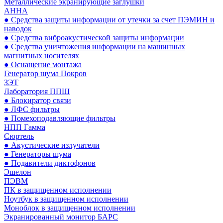
Металлические экранирующие заглушки
АННА
● Средства защиты информации от утечки за счет ПЭМИН и
наводок
● Средства виброакустической защиты информации
● Средства уничтожения информации на машинных
магнитных носителях
● Оснащение монтажа
Генератор шума Покров
ЗЭТ
Лаборатория ППШ
● Блокиратор связи
● ЛФС фильтры
● Помехоподавляющие фильтры
НПП Гамма
Сюртель
● Акустические излучатели
● Генераторы шума
● Подавители диктофонов
Эшелон
ПЭВМ
ПК в защищенном исполнении
Ноутбук в защищенном исполнении
Моноблок в защищенном исполнении
Экранированный монитор БАРС