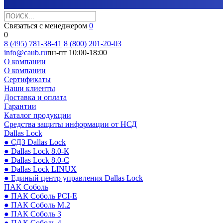
Связаться с менеджером
0
0
8 (495) 781-38-41
8 (800) 201-20-03
info@caub.ru
пн-пт 10:00-18:00
О компании
О компании
Сертификаты
Наши клиенты
Доставка и оплата
Гарантии
Каталог продукции
Средства защиты информации от НСД
Dallas Lock
● СДЗ Dallas Lock
● Dallas Lock 8.0-К
● Dallas Lock 8.0-С
● Dallas Lock LINUX
● Единый центр управления Dallas Lock
ПАК Соболь
● ПАК Соболь PCI-E
● ПАК Соболь М.2
● ПАК Соболь 3
● ПАК Соболь 4