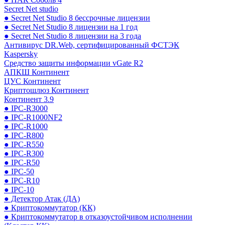
Secret Net studio
● Secret Net Studio 8 бессрочные лицензии
● Secret Net Studio 8 лицензии на 1 год
● Secret Net Studio 8 лицензии на 3 года
Антивирус DR.Web, сертифицированный ФСТЭК
Kaspersky
Средство защиты информации vGate R2
АПКШ Континент
ЦУС Континент
Криптошлюз Континент
Континент 3.9
● IPC-R3000
● IPC-R1000NF2
● IPC-R1000
● IPC-R800
● IPC-R550
● IPC-R300
● IPC-R50
● IPC-50
● IPC-R10
● IPC-10
● Детектор Атак (ДА)
● Криптокоммутатор (КК)
● Криптокоммутатор в отказоустойчивом исполнении