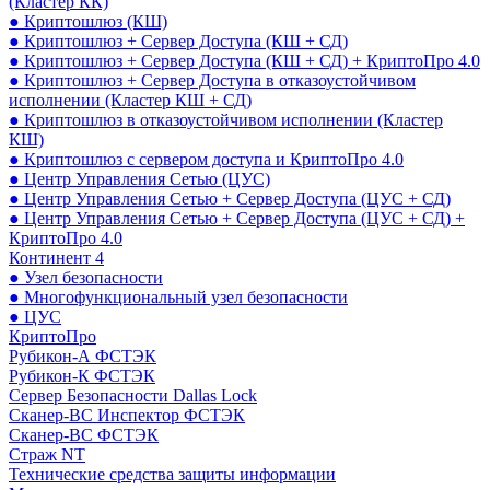
(Кластер КК)
● Криптошлюз (КШ)
● Криптошлюз + Сервер Доступа (КШ + СД)
● Криптошлюз + Сервер Доступа (КШ + СД) + КриптоПро 4.0
● Криптошлюз + Сервер Доступа в отказоустойчивом
исполнении (Кластер КШ + СД)
● Криптошлюз в отказоустойчивом исполнении (Кластер
КШ)
● Криптошлюз с сервером доступа и КриптоПро 4.0
● Центр Управления Сетью (ЦУС)
● Центр Управления Сетью + Сервер Доступа (ЦУС + СД)
● Центр Управления Сетью + Сервер Доступа (ЦУС + СД) +
КриптоПро 4.0
Континент 4
● Узел безопасности
● Многофункциональный узел безопасности
● ЦУС
КриптоПро
Рубикон-А ФСТЭК
Рубикон-К ФСТЭК
Сервер Безопасности Dallas Lock
Сканер-ВС Инспектор ФСТЭК
Сканер-ВС ФСТЭК
Страж NT
Технические средства защиты информации