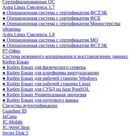
Сертифицированные ОС
Astra Linux Смоленск 1.7
● Операционная система с сертификатом ФСТЭК
● Операционная система с сертификатом ФСБ
● Операционная система с сертификатом Министерства
обороны
Astra Linux Смоленск 1.8
● Операционная система с сертификатом МО
● Операционная система с сертификатом ФСТЭК
Р7-Офис
Система резервного копирования и восстановление данных
Кибер Бэкап
● Кибер Бэкап для физического сервера
● Кибер Бэкап для платформы виртуализации
● Кибер Бэкап для рабочей станции Windows
● Кибер Бэкап для рабочей станции Linux
● Кибер Бэкап для СУБД на базе PostSQL
● Кибер Бэкап Универсальная лицензия
● Кибер Бэкап для почтового ящика
Средства аутентификации
Guardant ID
JaCarta
JC-Mobile
JC-WebClient
Secret Disk 5