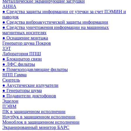
Металлические экранирующие заглушки
АННА
● Средства защиты информации от утечки за счет ПЭМИН и
наводок
● Средства виброакустической защиты информации
● Средства уничтожения информации на машинных
магнитных носителях
● Оснащение монтажа
Генератор шума Покров
ЗЭТ
Лаборатория ППШ
● Блокиратор связи
● ЛФС фильтры
● Помехоподавляющие фильтры
НПП Гамма
Сюртель
● Акустические излучатели
● Генераторы шума
● Подавители диктофонов
Эшелон
ПЭВМ
ПК в защищенном исполнении
Ноутбук в защищенном исполнении
Моноблок в защищенном исполнении
Экранированный монитор БАРС