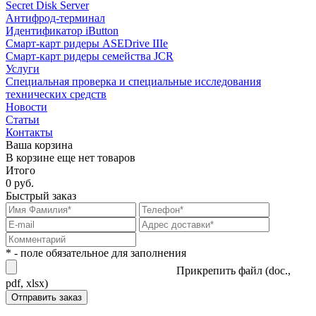
Secret Disk Server
Антифрод-терминал
Идентификатор iButton
Смарт-карт ридеры ASEDrive IIIe
Смарт-карт ридеры семейства JCR
Услуги
Специальная проверка и специальные исследования
технических средств
Новости
Статьи
Контакты
Ваша корзина
В корзине еще нет товаров
Итого
0 руб.
Быстрый заказ
* - поле обязательное для заполнения
Прикрепить файл (doc.,
pdf, xlsx)