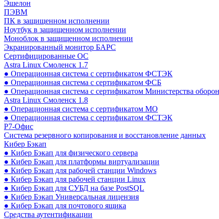
Эшелон
ПЭВМ
ПК в защищенном исполнении
Ноутбук в защищенном исполнении
Моноблок в защищенном исполнении
Экранированный монитор БАРС
Сертифицированные ОС
Astra Linux Смоленск 1.7
● Операционная система с сертификатом ФСТЭК
● Операционная система с сертификатом ФСБ
● Операционная система с сертификатом Министерства оборо
Astra Linux Смоленск 1.8
● Операционная система с сертификатом МО
● Операционная система с сертификатом ФСТЭК
Р7-Офис
Система резервного копирования и восстановление данных
Кибер Бэкап
● Кибер Бэкап для физического сервера
● Кибер Бэкап для платформы виртуализации
● Кибер Бэкап для рабочей станции Windows
● Кибер Бэкап для рабочей станции Linux
● Кибер Бэкап для СУБД на базе PostSQL
● Кибер Бэкап Универсальная лицензия
● Кибер Бэкап для почтового ящика
Средства аутентификации