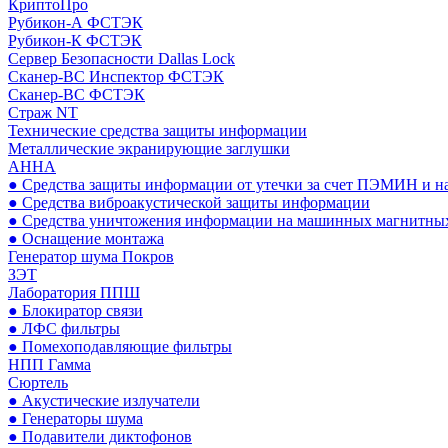
КриптоПро
Рубикон-А ФСТЭК
Рубикон-К ФСТЭК
Сервер Безопасности Dallas Lock
Сканер-ВС Инспектор ФСТЭК
Сканер-ВС ФСТЭК
Страж NT
Технические средства защиты информации
Металлические экранирующие заглушки
АННА
● Средства защиты информации от утечки за счет ПЭМИН и н
● Средства виброакустической защиты информации
● Средства уничтожения информации на машинных магнитных
● Оснащение монтажа
Генератор шума Покров
ЗЭТ
Лаборатория ППШ
● Блокиратор связи
● ЛФС фильтры
● Помехоподавляющие фильтры
НПП Гамма
Сюртель
● Акустические излучатели
● Генераторы шума
● Подавители диктофонов