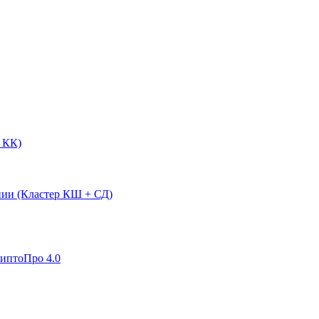
 КК)
нии (Кластер КШ + СД)
риптоПро 4.0