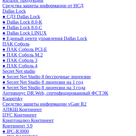
Каталог продукции
Средства защиты информации от НСД
Dallas Lock
● СДЗ Dallas Lock
● Dallas Lock 8.0-К
● Dallas Lock 8.0-С
● Dallas Lock LINUX
● Единый центр управления Dallas Lock
ПАК Соболь
● ПАК Соболь PCI-E
● ПАК Соболь М.2
● ПАК Соболь 3
● ПАК Соболь 4
Secret Net studio
● Secret Net Studio 8 бессрочные лицензии
● Secret Net Studio 8 лицензии на 1 год
● Secret Net Studio 8 лицензии на 3 года
Антивирус DR.Web, сертифицированный ФСТЭК
Kaspersky
Средство защиты информации vGate R2
АПКШ Континент
ЦУС Континент
Криптошлюз Континент
Континент 3.9
● IPC-R3000