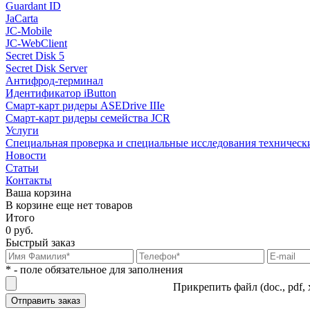
Guardant ID
JaCarta
JC-Mobile
JC-WebClient
Secret Disk 5
Secret Disk Server
Антифрод-терминал
Идентификатор iButton
Смарт-карт ридеры ASEDrive IIIe
Смарт-карт ридеры семейства JCR
Услуги
Специальная проверка и специальные исследования техническ
Новости
Статьи
Контакты
Ваша корзина
В корзине еще нет товаров
Итого
0 руб.
Быстрый заказ
* - поле обязательное для заполнения
Прикрепить файл (doc., pdf, 