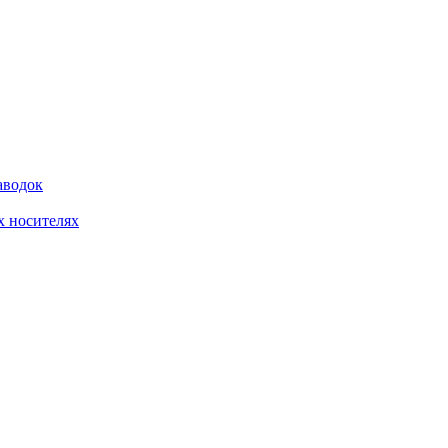
аводок
 носителях