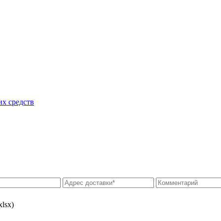
их средств
xlsx)