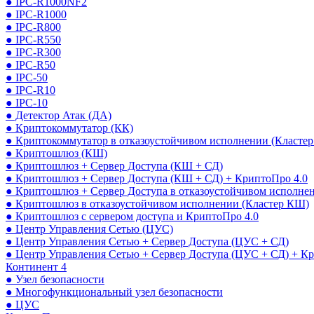
● IPC-R1000NF2
● IPC-R1000
● IPC-R800
● IPC-R550
● IPC-R300
● IPC-R50
● IPC-50
● IPC-R10
● IPC-10
● Детектор Атак (ДА)
● Криптокоммутатор (КК)
● Криптокоммутатор в отказоустойчивом исполнении (Кластер
● Криптошлюз (КШ)
● Криптошлюз + Сервер Доступа (КШ + СД)
● Криптошлюз + Сервер Доступа (КШ + СД) + КриптоПро 4.0
● Криптошлюз + Сервер Доступа в отказоустойчивом исполне
● Криптошлюз в отказоустойчивом исполнении (Кластер КШ)
● Криптошлюз с сервером доступа и КриптоПро 4.0
● Центр Управления Сетью (ЦУС)
● Центр Управления Сетью + Сервер Доступа (ЦУС + СД)
● Центр Управления Сетью + Сервер Доступа (ЦУС + СД) + К
Континент 4
● Узел безопасности
● Многофункциональный узел безопасности
● ЦУС