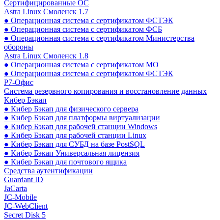
Сертифицированные ОС
Astra Linux Смоленск 1.7
● Операционная система с сертификатом ФСТЭК
● Операционная система с сертификатом ФСБ
● Операционная система с сертификатом Министерства
обороны
Astra Linux Смоленск 1.8
● Операционная система с сертификатом МО
● Операционная система с сертификатом ФСТЭК
Р7-Офис
Система резервного копирования и восстановление данных
Кибер Бэкап
● Кибер Бэкап для физического сервера
● Кибер Бэкап для платформы виртуализации
● Кибер Бэкап для рабочей станции Windows
● Кибер Бэкап для рабочей станции Linux
● Кибер Бэкап для СУБД на базе PostSQL
● Кибер Бэкап Универсальная лицензия
● Кибер Бэкап для почтового ящика
Средства аутентификации
Guardant ID
JaCarta
JC-Mobile
JC-WebClient
Secret Disk 5