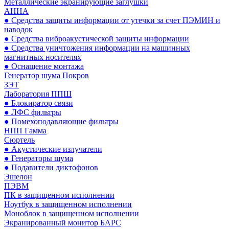
Металлические экранирующие заглушки
АННА
● Средства защиты информации от утечки за счет ПЭМИН и
наводок
● Средства виброакустической защиты информации
● Средства уничтожения информации на машинных
магнитных носителях
● Оснащение монтажа
Генератор шума Покров
ЗЭТ
Лаборатория ППШ
● Блокиратор связи
● ЛФС фильтры
● Помехоподавляющие фильтры
НПП Гамма
Сюртель
● Акустические излучатели
● Генераторы шума
● Подавители диктофонов
Эшелон
ПЭВМ
ПК в защищенном исполнении
Ноутбук в защищенном исполнении
Моноблок в защищенном исполнении
Экранированный монитор БАРС