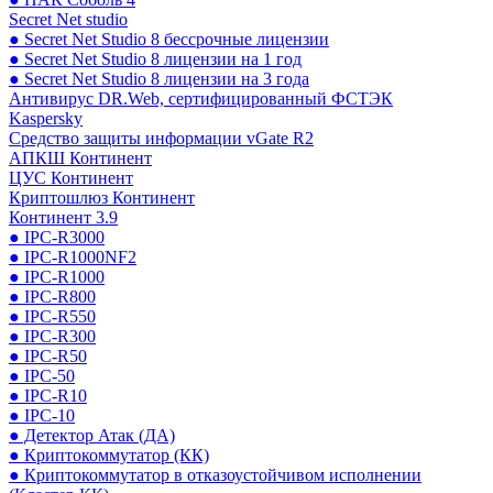
Secret Net studio
● Secret Net Studio 8 бессрочные лицензии
● Secret Net Studio 8 лицензии на 1 год
● Secret Net Studio 8 лицензии на 3 года
Антивирус DR.Web, сертифицированный ФСТЭК
Kaspersky
Средство защиты информации vGate R2
АПКШ Континент
ЦУС Континент
Криптошлюз Континент
Континент 3.9
● IPC-R3000
● IPC-R1000NF2
● IPC-R1000
● IPC-R800
● IPC-R550
● IPC-R300
● IPC-R50
● IPC-50
● IPC-R10
● IPC-10
● Детектор Атак (ДА)
● Криптокоммутатор (КК)
● Криптокоммутатор в отказоустойчивом исполнении