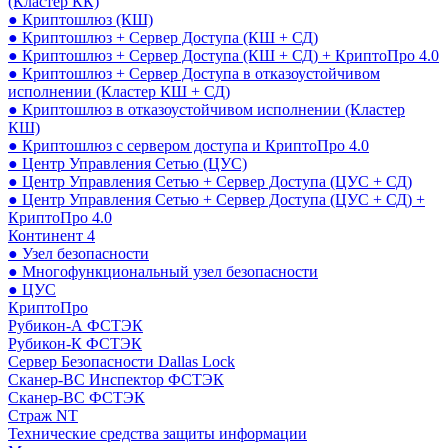
(Кластер КК)
● Криптошлюз (КШ)
● Криптошлюз + Сервер Доступа (КШ + СД)
● Криптошлюз + Сервер Доступа (КШ + СД) + КриптоПро 4.0
● Криптошлюз + Сервер Доступа в отказоустойчивом
исполнении (Кластер КШ + СД)
● Криптошлюз в отказоустойчивом исполнении (Кластер
КШ)
● Криптошлюз с сервером доступа и КриптоПро 4.0
● Центр Управления Сетью (ЦУС)
● Центр Управления Сетью + Сервер Доступа (ЦУС + СД)
● Центр Управления Сетью + Сервер Доступа (ЦУС + СД) +
КриптоПро 4.0
Континент 4
● Узел безопасности
● Многофункциональный узел безопасности
● ЦУС
КриптоПро
Рубикон-А ФСТЭК
Рубикон-К ФСТЭК
Сервер Безопасности Dallas Lock
Сканер-ВС Инспектор ФСТЭК
Сканер-ВС ФСТЭК
Страж NT
Технические средства защиты информации