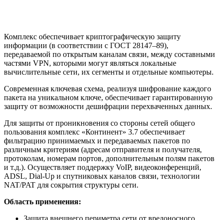
Комплекс обеспечивает криптографическую защиту
информации (в соответствии с ГОСТ 28147–89),
передаваемой по открытым каналам связи, между составными
частями VPN, которыми могут являться локальные
вычислительные сети, их сегменты и отдельные компьютеры.
Современная ключевая схема, реализуя шифрование каждого
пакета на уникальном ключе, обеспечивает гарантированную
защиту от возможности дешифрации перехваченных данных.
Для защиты от проникновения со стороны сетей общего
пользования комплекс «Континент» 3.7 обеспечивает
фильтрацию принимаемых и передаваемых пакетов по
различным критериям (адресам отправителя и получателя,
протоколам, номерам портов, дополнительным полям пакетов
и т.д.). Осуществляет поддержку VoIP, видеоконференций,
ADSL, Dial-Up и спутниковых каналов связи, технологии
NAT/PAT для сокрытия структуры сети.
Область применения:
Защита внешнего периметра сети от вредоносного