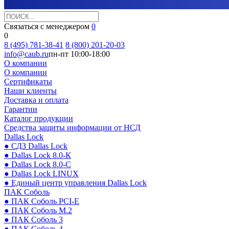
Связаться с менеджером
0
0
8 (495) 781-38-41
8 (800) 201-20-03
info@caub.ru
пн-пт 10:00-18:00
О компании
О компании
Сертификаты
Наши клиенты
Доставка и оплата
Гарантии
Каталог продукции
Средства защиты информации от НСД
Dallas Lock
● СДЗ Dallas Lock
● Dallas Lock 8.0-К
● Dallas Lock 8.0-С
● Dallas Lock LINUX
● Единый центр управления Dallas Lock
ПАК Соболь
● ПАК Соболь PCI-E
● ПАК Соболь М.2
● ПАК Соболь 3
● ПАК Соболь 4