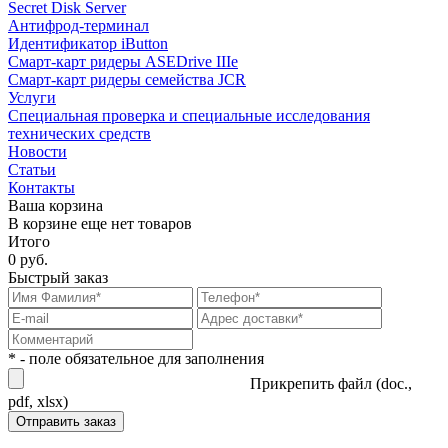
Secret Disk Server
Антифрод-терминал
Идентификатор iButton
Смарт-карт ридеры ASEDrive IIIe
Смарт-карт ридеры семейства JCR
Услуги
Специальная проверка и специальные исследования
технических средств
Новости
Статьи
Контакты
Ваша корзина
В корзине еще нет товаров
Итого
0 руб.
Быстрый заказ
* - поле обязательное для заполнения
Прикрепить файл (doc.,
pdf, xlsx)