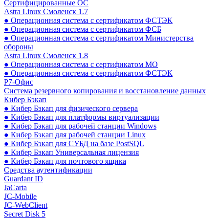
Сертифицированные ОС
Astra Linux Смоленск 1.7
● Операционная система с сертификатом ФСТЭК
● Операционная система с сертификатом ФСБ
● Операционная система с сертификатом Министерства
обороны
Astra Linux Смоленск 1.8
● Операционная система с сертификатом МО
● Операционная система с сертификатом ФСТЭК
Р7-Офис
Система резервного копирования и восстановление данных
Кибер Бэкап
● Кибер Бэкап для физического сервера
● Кибер Бэкап для платформы виртуализации
● Кибер Бэкап для рабочей станции Windows
● Кибер Бэкап для рабочей станции Linux
● Кибер Бэкап для СУБД на базе PostSQL
● Кибер Бэкап Универсальная лицензия
● Кибер Бэкап для почтового ящика
Средства аутентификации
Guardant ID
JaCarta
JC-Mobile
JC-WebClient
Secret Disk 5