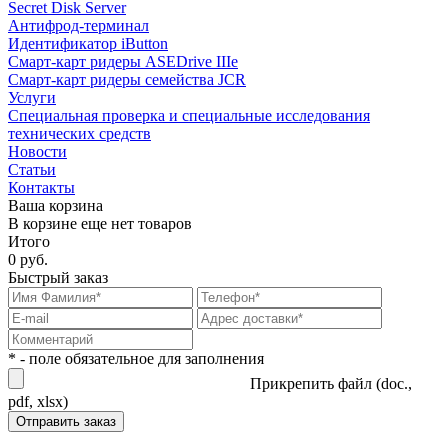
Secret Disk Server
Антифрод-терминал
Идентификатор iButton
Смарт-карт ридеры ASEDrive IIIe
Смарт-карт ридеры семейства JCR
Услуги
Специальная проверка и специальные исследования
технических средств
Новости
Статьи
Контакты
Ваша корзина
В корзине еще нет товаров
Итого
0 руб.
Быстрый заказ
* - поле обязательное для заполнения
Прикрепить файл (doc.,
pdf, xlsx)