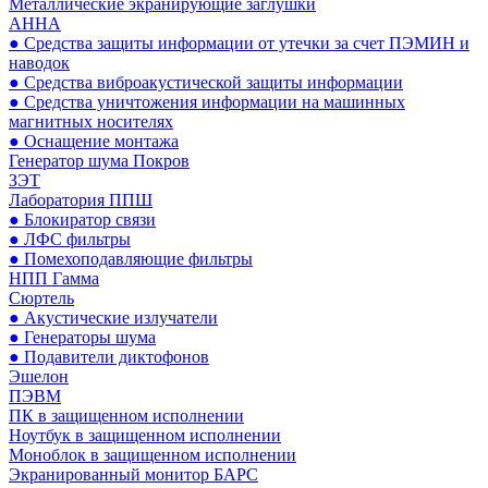
Металлические экранирующие заглушки
АННА
● Средства защиты информации от утечки за счет ПЭМИН и
наводок
● Средства виброакустической защиты информации
● Средства уничтожения информации на машинных
магнитных носителях
● Оснащение монтажа
Генератор шума Покров
ЗЭТ
Лаборатория ППШ
● Блокиратор связи
● ЛФС фильтры
● Помехоподавляющие фильтры
НПП Гамма
Сюртель
● Акустические излучатели
● Генераторы шума
● Подавители диктофонов
Эшелон
ПЭВМ
ПК в защищенном исполнении
Ноутбук в защищенном исполнении
Моноблок в защищенном исполнении
Экранированный монитор БАРС