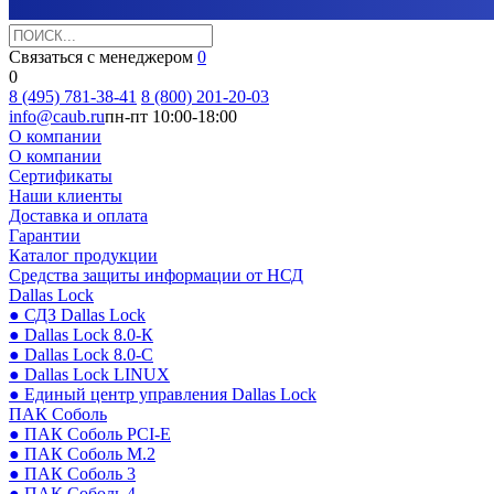
Связаться с менеджером
0
0
8 (495) 781-38-41
8 (800) 201-20-03
info@caub.ru
пн-пт 10:00-18:00
О компании
О компании
Сертификаты
Наши клиенты
Доставка и оплата
Гарантии
Каталог продукции
Средства защиты информации от НСД
Dallas Lock
● СДЗ Dallas Lock
● Dallas Lock 8.0-К
● Dallas Lock 8.0-С
● Dallas Lock LINUX
● Единый центр управления Dallas Lock
ПАК Соболь
● ПАК Соболь PCI-E
● ПАК Соболь М.2
● ПАК Соболь 3
● ПАК Соболь 4