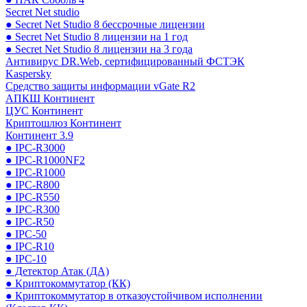
Secret Net studio
● Secret Net Studio 8 бессрочные лицензии
● Secret Net Studio 8 лицензии на 1 год
● Secret Net Studio 8 лицензии на 3 года
Антивирус DR.Web, сертифицированный ФСТЭК
Kaspersky
Средство защиты информации vGate R2
АПКШ Континент
ЦУС Континент
Криптошлюз Континент
Континент 3.9
● IPC-R3000
● IPC-R1000NF2
● IPC-R1000
● IPC-R800
● IPC-R550
● IPC-R300
● IPC-R50
● IPC-50
● IPC-R10
● IPC-10
● Детектор Атак (ДА)
● Криптокоммутатор (КК)
● Криптокоммутатор в отказоустойчивом исполнении