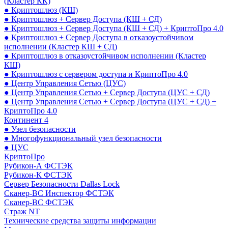
(Кластер КК)
● Криптошлюз (КШ)
● Криптошлюз + Сервер Доступа (КШ + СД)
● Криптошлюз + Сервер Доступа (КШ + СД) + КриптоПро 4.0
● Криптошлюз + Сервер Доступа в отказоустойчивом
исполнении (Кластер КШ + СД)
● Криптошлюз в отказоустойчивом исполнении (Кластер
КШ)
● Криптошлюз с сервером доступа и КриптоПро 4.0
● Центр Управления Сетью (ЦУС)
● Центр Управления Сетью + Сервер Доступа (ЦУС + СД)
● Центр Управления Сетью + Сервер Доступа (ЦУС + СД) +
КриптоПро 4.0
Континент 4
● Узел безопасности
● Многофункциональный узел безопасности
● ЦУС
КриптоПро
Рубикон-А ФСТЭК
Рубикон-К ФСТЭК
Сервер Безопасности Dallas Lock
Сканер-ВС Инспектор ФСТЭК
Сканер-ВС ФСТЭК
Страж NT
Технические средства защиты информации