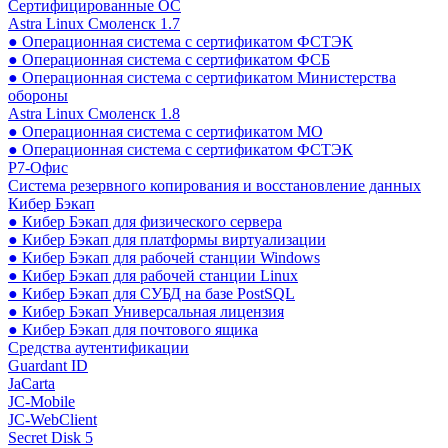
Сертифицированные ОС
Astra Linux Смоленск 1.7
● Операционная система с сертификатом ФСТЭК
● Операционная система с сертификатом ФСБ
● Операционная система с сертификатом Министерства
обороны
Astra Linux Смоленск 1.8
● Операционная система с сертификатом МО
● Операционная система с сертификатом ФСТЭК
Р7-Офис
Система резервного копирования и восстановление данных
Кибер Бэкап
● Кибер Бэкап для физического сервера
● Кибер Бэкап для платформы виртуализации
● Кибер Бэкап для рабочей станции Windows
● Кибер Бэкап для рабочей станции Linux
● Кибер Бэкап для СУБД на базе PostSQL
● Кибер Бэкап Универсальная лицензия
● Кибер Бэкап для почтового ящика
Средства аутентификации
Guardant ID
JaCarta
JC-Mobile
JC-WebClient
Secret Disk 5