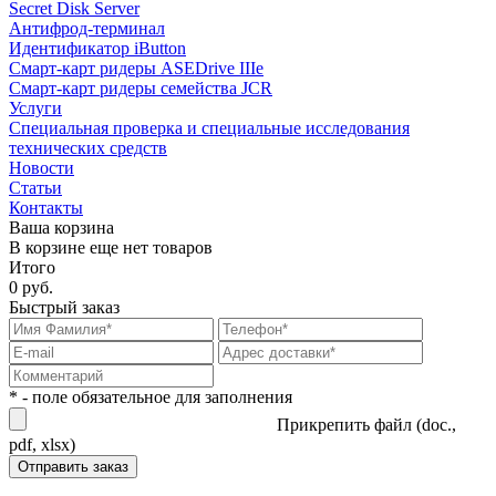
Secret Disk Server
Антифрод-терминал
Идентификатор iButton
Смарт-карт ридеры ASEDrive IIIe
Смарт-карт ридеры семейства JCR
Услуги
Специальная проверка и специальные исследования
технических средств
Новости
Статьи
Контакты
Ваша корзина
В корзине еще нет товаров
Итого
0 руб.
Быстрый заказ
* - поле обязательное для заполнения
Прикрепить файл (doc.,
pdf, xlsx)