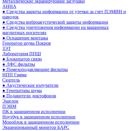
Металлические экранирующие заглушки
АННА
● Средства защиты информации от утечки за счет ПЭМИН и
наводок
● Средства виброакустической защиты информации
● Средства уничтожения информации на машинных
магнитных носителях
● Оснащение монтажа
Генератор шума Покров
ЗЭТ
Лаборатория ППШ
● Блокиратор связи
● ЛФС фильтры
● Помехоподавляющие фильтры
НПП Гамма
Сюртель
● Акустические излучатели
● Генераторы шума
● Подавители диктофонов
Эшелон
ПЭВМ
ПК в защищенном исполнении
Ноутбук в защищенном исполнении
Моноблок в защищенном исполнении
Экранированный монитор БАРС