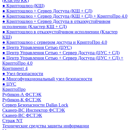
(Кластер КК)
● Криптошлюз (КШ)
● Криптошлюз + Сервер Доступа (КШ + СД)
● Криптошлюз + Сервер Доступа (КШ + СД) + КриптоПро 4.0
● Криптошлюз + Сервер Доступа в отказоустойчивом
исполнении (Кластер КШ + СД)
● Криптошлюз в отказоустойчивом исполнении (Кластер
КШ)
● Криптошлюз с сервером доступа и КриптоПро 4.0
● Центр Управления Сетью (ЦУС)
● Центр Управления Сетью + Сервер Доступа (ЦУС + СД)
● Центр Управления Сетью + Сервер Доступа (ЦУС + СД) +
КриптоПро 4.0
Континент 4
● Узел безопасности
● Многофункциональный узел безопасности
● ЦУС
КриптоПро
Рубикон-А ФСТЭК
Рубикон-К ФСТЭК
Сервер Безопасности Dallas Lock
Сканер-ВС Инспектор ФСТЭК
Сканер-ВС ФСТЭК
Страж NT
Технические средства защиты информации