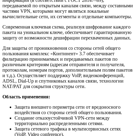
информации (в соответствии с ГОСТ 28147–89),
передаваемой по открытым каналам связи, между составными
частями VPN, которыми могут являться локальные
вычислительные сети, их сегменты и отдельные компьютеры.
Современная ключевая схема, реализуя шифрование каждого
пакета на уникальном ключе, обеспечивает гарантированную
защиту от возможности дешифрации перехваченных данных.
Для защиты от проникновения со стороны сетей общего
пользования комплекс «Континент» 3.7 обеспечивает
фильтрацию принимаемых и передаваемых пакетов по
различным критериям (адресам отправителя и получателя,
протоколам, номерам портов, дополнительным полям пакетов
и т.д.). Осуществляет поддержку VoIP, видеоконференций,
ADSL, Dial-Up и спутниковых каналов связи, технологии
NAT/PAT для сокрытия структуры сети.
Область применения:
Защита внешнего периметра сети от вредоносного
воздействия со стороны сетей общего пользования.
Создание отказоустойчивой VPN-сети между
территориально распределенными сетями.
Защита сетевого трафика в мультисервисных сетях
(VoIP, Video conference).