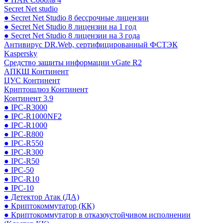
Secret Net studio
● Secret Net Studio 8 бессрочные лицензии
● Secret Net Studio 8 лицензии на 1 год
● Secret Net Studio 8 лицензии на 3 года
Антивирус DR.Web, сертифицированный ФСТЭК
Kaspersky
Средство защиты информации vGate R2
АПКШ Континент
ЦУС Континент
Криптошлюз Континент
Континент 3.9
● IPC-R3000
● IPC-R1000NF2
● IPC-R1000
● IPC-R800
● IPC-R550
● IPC-R300
● IPC-R50
● IPC-50
● IPC-R10
● IPC-10
● Детектор Атак (ДА)
● Криптокоммутатор (КК)
● Криптокоммутатор в отказоустойчивом исполнении