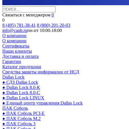
Связаться с менеджером
0
0
8 (495) 781-38-41
8 (800) 201-20-03
info@caub.ru
пн-пт 10:00-18:00
О компании
О компании
Сертификаты
Наши клиенты
Доставка и оплата
Гарантии
Каталог продукции
Средства защиты информации от НСД
Dallas Lock
● СДЗ Dallas Lock
● Dallas Lock 8.0-К
● Dallas Lock 8.0-С
● Dallas Lock LINUX
● Единый центр управления Dallas Lock
ПАК Соболь
● ПАК Соболь PCI-E
● ПАК Соболь М.2
● ПАК Соболь 3
● ПАК Соболь 4