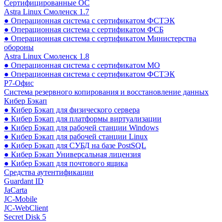
Сертифицированные ОС
Astra Linux Смоленск 1.7
● Операционная система с сертификатом ФСТЭК
● Операционная система с сертификатом ФСБ
● Операционная система с сертификатом Министерства
обороны
Astra Linux Смоленск 1.8
● Операционная система с сертификатом МО
● Операционная система с сертификатом ФСТЭК
Р7-Офис
Система резервного копирования и восстановление данных
Кибер Бэкап
● Кибер Бэкап для физического сервера
● Кибер Бэкап для платформы виртуализации
● Кибер Бэкап для рабочей станции Windows
● Кибер Бэкап для рабочей станции Linux
● Кибер Бэкап для СУБД на базе PostSQL
● Кибер Бэкап Универсальная лицензия
● Кибер Бэкап для почтового ящика
Средства аутентификации
Guardant ID
JaCarta
JC-Mobile
JC-WebClient
Secret Disk 5