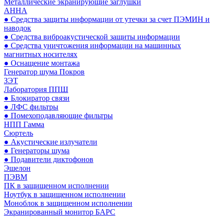
Металлические экранирующие заглушки
АННА
● Средства защиты информации от утечки за счет ПЭМИН и
наводок
● Средства виброакустической защиты информации
● Средства уничтожения информации на машинных
магнитных носителях
● Оснащение монтажа
Генератор шума Покров
ЗЭТ
Лаборатория ППШ
● Блокиратор связи
● ЛФС фильтры
● Помехоподавляющие фильтры
НПП Гамма
Сюртель
● Акустические излучатели
● Генераторы шума
● Подавители диктофонов
Эшелон
ПЭВМ
ПК в защищенном исполнении
Ноутбук в защищенном исполнении
Моноблок в защищенном исполнении
Экранированный монитор БАРС