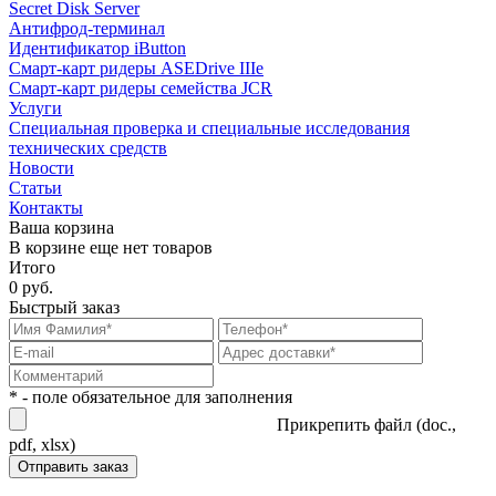
Secret Disk Server
Антифрод-терминал
Идентификатор iButton
Смарт-карт ридеры ASEDrive IIIe
Смарт-карт ридеры семейства JCR
Услуги
Специальная проверка и специальные исследования
технических средств
Новости
Статьи
Контакты
Ваша корзина
В корзине еще нет товаров
Итого
0 руб.
Быстрый заказ
* - поле обязательное для заполнения
Прикрепить файл (doc.,
pdf, xlsx)