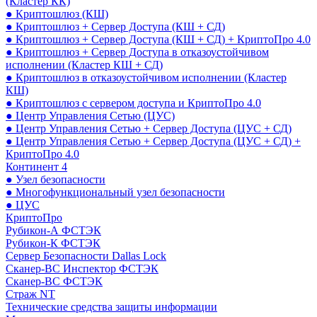
(Кластер КК)
● Криптошлюз (КШ)
● Криптошлюз + Сервер Доступа (КШ + СД)
● Криптошлюз + Сервер Доступа (КШ + СД) + КриптоПро 4.0
● Криптошлюз + Сервер Доступа в отказоустойчивом
исполнении (Кластер КШ + СД)
● Криптошлюз в отказоустойчивом исполнении (Кластер
КШ)
● Криптошлюз с сервером доступа и КриптоПро 4.0
● Центр Управления Сетью (ЦУС)
● Центр Управления Сетью + Сервер Доступа (ЦУС + СД)
● Центр Управления Сетью + Сервер Доступа (ЦУС + СД) +
КриптоПро 4.0
Континент 4
● Узел безопасности
● Многофункциональный узел безопасности
● ЦУС
КриптоПро
Рубикон-А ФСТЭК
Рубикон-К ФСТЭК
Сервер Безопасности Dallas Lock
Сканер-ВС Инспектор ФСТЭК
Сканер-ВС ФСТЭК
Страж NT
Технические средства защиты информации