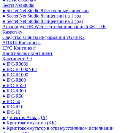
Secret Net studio
● Secret Net Studio 8 бессрочные лицензии
● Secret Net Studio 8 лицензии на 1 год
● Secret Net Studio 8 лицензии на 3 года
Антивирус DR.Web, сертифицированный ФСТЭК
Kaspersky
Средство защиты информации vGate R2
АПКШ Континент
ЦУС Континент
Криптошлюз Континент
Континент 3.9
● IPC-R3000
● IPC-R1000NF2
● IPC-R1000
● IPC-R800
● IPC-R550
● IPC-R300
● IPC-R50
● IPC-50
● IPC-R10
● IPC-10
● Детектор Атак (ДА)
● Криптокоммутатор (КК)
● Криптокоммутатор в отказоустойчивом исполнении