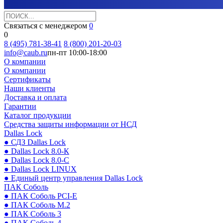
Связаться с менеджером
0
0
8 (495) 781-38-41
8 (800) 201-20-03
info@caub.ru
пн-пт 10:00-18:00
О компании
О компании
Сертификаты
Наши клиенты
Доставка и оплата
Гарантии
Каталог продукции
Средства защиты информации от НСД
Dallas Lock
● СДЗ Dallas Lock
● Dallas Lock 8.0-К
● Dallas Lock 8.0-С
● Dallas Lock LINUX
● Единый центр управления Dallas Lock
ПАК Соболь
● ПАК Соболь PCI-E
● ПАК Соболь М.2
● ПАК Соболь 3
● ПАК Соболь 4