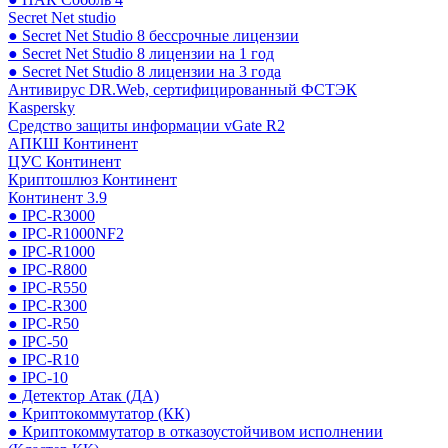
Secret Net studio
● Secret Net Studio 8 бессрочные лицензии
● Secret Net Studio 8 лицензии на 1 год
● Secret Net Studio 8 лицензии на 3 года
Антивирус DR.Web, сертифицированный ФСТЭК
Kaspersky
Средство защиты информации vGate R2
АПКШ Континент
ЦУС Континент
Криптошлюз Континент
Континент 3.9
● IPC-R3000
● IPC-R1000NF2
● IPC-R1000
● IPC-R800
● IPC-R550
● IPC-R300
● IPC-R50
● IPC-50
● IPC-R10
● IPC-10
● Детектор Атак (ДА)
● Криптокоммутатор (КК)
● Криптокоммутатор в отказоустойчивом исполнении