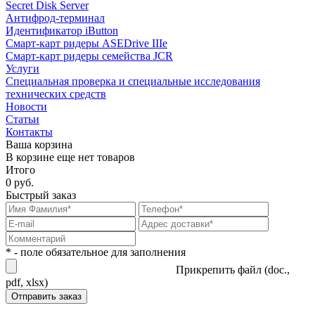
Secret Disk Server
Антифрод-терминал
Идентификатор iButton
Смарт-карт ридеры ASEDrive IIIe
Смарт-карт ридеры семейства JCR
Услуги
Специальная проверка и специальные исследования
технических средств
Новости
Статьи
Контакты
Ваша корзина
В корзине еще нет товаров
Итого
0 руб.
Быстрый заказ
* - поле обязательное для заполнения
Прикрепить файл (doc.,
pdf, xlsx)