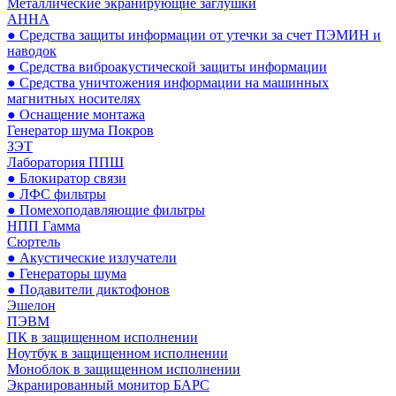
Металлические экранирующие заглушки
АННА
● Средства защиты информации от утечки за счет ПЭМИН и
наводок
● Средства виброакустической защиты информации
● Средства уничтожения информации на машинных
магнитных носителях
● Оснащение монтажа
Генератор шума Покров
ЗЭТ
Лаборатория ППШ
● Блокиратор связи
● ЛФС фильтры
● Помехоподавляющие фильтры
НПП Гамма
Сюртель
● Акустические излучатели
● Генераторы шума
● Подавители диктофонов
Эшелон
ПЭВМ
ПК в защищенном исполнении
Ноутбук в защищенном исполнении
Моноблок в защищенном исполнении
Экранированный монитор БАРС