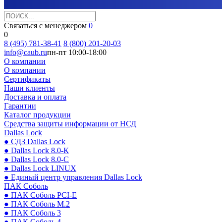
Связаться с менеджером
0
0
8 (495) 781-38-41
8 (800) 201-20-03
info@caub.ru
пн-пт 10:00-18:00
О компании
О компании
Сертификаты
Наши клиенты
Доставка и оплата
Гарантии
Каталог продукции
Средства защиты информации от НСД
Dallas Lock
● СДЗ Dallas Lock
● Dallas Lock 8.0-К
● Dallas Lock 8.0-С
● Dallas Lock LINUX
● Единый центр управления Dallas Lock
ПАК Соболь
● ПАК Соболь PCI-E
● ПАК Соболь М.2
● ПАК Соболь 3
● ПАК Соболь 4