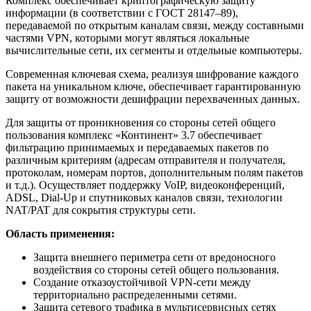
Комплекс обеспечивает криптографическую защиту
информации (в соответствии с ГОСТ 28147–89),
передаваемой по открытым каналам связи, между составными
частями VPN, которыми могут являться локальные
вычислительные сети, их сегменты и отдельные компьютеры.
Современная ключевая схема, реализуя шифрование каждого
пакета на уникальном ключе, обеспечивает гарантированную
защиту от возможности дешифрации перехваченных данных.
Для защиты от проникновения со стороны сетей общего
пользования комплекс «Континент» 3.7 обеспечивает
фильтрацию принимаемых и передаваемых пакетов по
различным критериям (адресам отправителя и получателя,
протоколам, номерам портов, дополнительным полям пакетов
и т.д.). Осуществляет поддержку VoIP, видеоконференций,
ADSL, Dial-Up и спутниковых каналов связи, технологии
NAT/PAT для сокрытия структуры сети.
Область применения:
Защита внешнего периметра сети от вредоносного
воздействия со стороны сетей общего пользования.
Создание отказоустойчивой VPN-сети между
территориально распределенными сетями.
Защита сетевого трафика в мультисервисных сетях