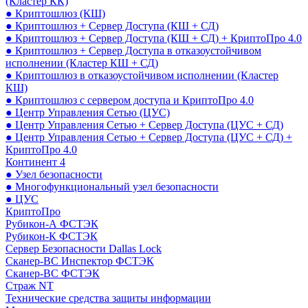
(Кластер КК)
● Криптошлюз (КШ)
● Криптошлюз + Сервер Доступа (КШ + СД)
● Криптошлюз + Сервер Доступа (КШ + СД) + КриптоПро 4.0
● Криптошлюз + Сервер Доступа в отказоустойчивом
исполнении (Кластер КШ + СД)
● Криптошлюз в отказоустойчивом исполнении (Кластер
КШ)
● Криптошлюз с сервером доступа и КриптоПро 4.0
● Центр Управления Сетью (ЦУС)
● Центр Управления Сетью + Сервер Доступа (ЦУС + СД)
● Центр Управления Сетью + Сервер Доступа (ЦУС + СД) +
КриптоПро 4.0
Континент 4
● Узел безопасности
● Многофункциональный узел безопасности
● ЦУС
КриптоПро
Рубикон-А ФСТЭК
Рубикон-К ФСТЭК
Сервер Безопасности Dallas Lock
Сканер-ВС Инспектор ФСТЭК
Сканер-ВС ФСТЭК
Страж NT
Технические средства защиты информации