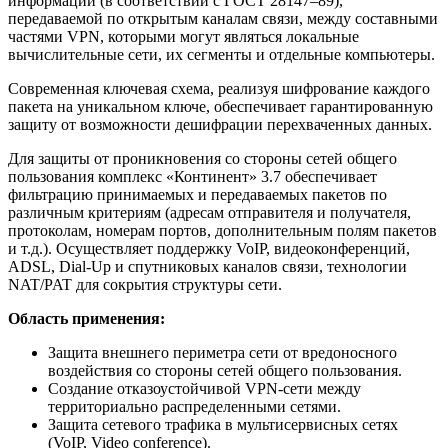
информации (в соответствии с ГОСТ 28147–89),
передаваемой по открытым каналам связи, между составными
частями VPN, которыми могут являться локальные
вычислительные сети, их сегменты и отдельные компьютеры.
Современная ключевая схема, реализуя шифрование каждого
пакета на уникальном ключе, обеспечивает гарантированную
защиту от возможности дешифрации перехваченных данных.
Для защиты от проникновения со стороны сетей общего
пользования комплекс «Континент» 3.7 обеспечивает
фильтрацию принимаемых и передаваемых пакетов по
различным критериям (адресам отправителя и получателя,
протоколам, номерам портов, дополнительным полям пакетов
и т.д.). Осуществляет поддержку VoIP, видеоконференций,
ADSL, Dial-Up и спутниковых каналов связи, технологии
NAT/PAT для сокрытия структуры сети.
Область применения:
Защита внешнего периметра сети от вредоносного
воздействия со стороны сетей общего пользования.
Создание отказоустойчивой VPN-сети между
территориально распределенными сетями.
Защита сетевого трафика в мультисервисных сетях
(VoIP, Video conference).