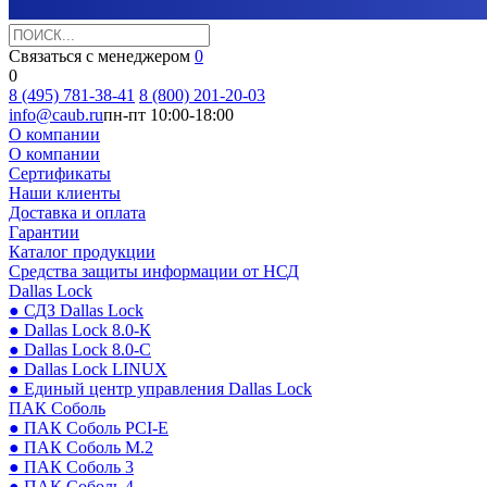
Связаться с менеджером
0
0
8 (495) 781-38-41
8 (800) 201-20-03
info@caub.ru
пн-пт 10:00-18:00
О компании
О компании
Сертификаты
Наши клиенты
Доставка и оплата
Гарантии
Каталог продукции
Средства защиты информации от НСД
Dallas Lock
● СДЗ Dallas Lock
● Dallas Lock 8.0-К
● Dallas Lock 8.0-С
● Dallas Lock LINUX
● Единый центр управления Dallas Lock
ПАК Соболь
● ПАК Соболь PCI-E
● ПАК Соболь М.2
● ПАК Соболь 3
● ПАК Соболь 4