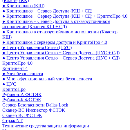
(Кластер КК)
● Криптошлюз (КШ)
● Криптошлюз + Сервер Доступа (КШ + СД)
● Криптошлюз + Сервер Доступа (КШ + СД) + КриптоПро 4.0
● Криптошлюз + Сервер Доступа в отказоустойчивом
исполнении (Кластер КШ + СД)
● Криптошлюз в отказоустойчивом исполнении (Кластер
КШ)
● Криптошлюз с сервером доступа и КриптоПро 4.0
● Центр Управления Сетью (ЦУС)
● Центр Управления Сетью + Сервер Доступа (ЦУС + СД)
● Центр Управления Сетью + Сервер Доступа (ЦУС + СД) +
КриптоПро 4.0
Континент 4
● Узел безопасности
● Многофункциональный узел безопасности
● ЦУС
КриптоПро
Рубикон-А ФСТЭК
Рубикон-К ФСТЭК
Сервер Безопасности Dallas Lock
Сканер-ВС Инспектор ФСТЭК
Сканер-ВС ФСТЭК
Страж NT
Технические средства защиты информации