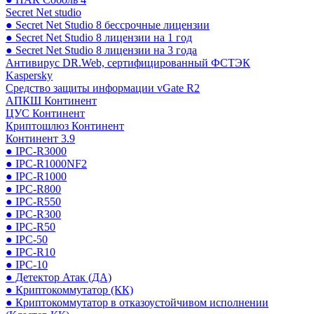
Secret Net studio
● Secret Net Studio 8 бессрочные лицензии
● Secret Net Studio 8 лицензии на 1 год
● Secret Net Studio 8 лицензии на 3 года
Антивирус DR.Web, сертифицированный ФСТЭК
Kaspersky
Средство защиты информации vGate R2
АПКШ Континент
ЦУС Континент
Криптошлюз Континент
Континент 3.9
● IPC-R3000
● IPC-R1000NF2
● IPC-R1000
● IPC-R800
● IPC-R550
● IPC-R300
● IPC-R50
● IPC-50
● IPC-R10
● IPC-10
● Детектор Атак (ДА)
● Криптокоммутатор (КК)
● Криптокоммутатор в отказоустойчивом исполнении