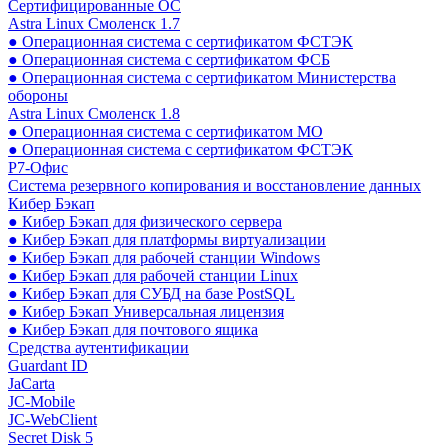
Сертифицированные ОС
Astra Linux Смоленск 1.7
● Операционная система с сертификатом ФСТЭК
● Операционная система с сертификатом ФСБ
● Операционная система с сертификатом Министерства
обороны
Astra Linux Смоленск 1.8
● Операционная система с сертификатом МО
● Операционная система с сертификатом ФСТЭК
Р7-Офис
Система резервного копирования и восстановление данных
Кибер Бэкап
● Кибер Бэкап для физического сервера
● Кибер Бэкап для платформы виртуализации
● Кибер Бэкап для рабочей станции Windows
● Кибер Бэкап для рабочей станции Linux
● Кибер Бэкап для СУБД на базе PostSQL
● Кибер Бэкап Универсальная лицензия
● Кибер Бэкап для почтового ящика
Средства аутентификации
Guardant ID
JaCarta
JC-Mobile
JC-WebClient
Secret Disk 5