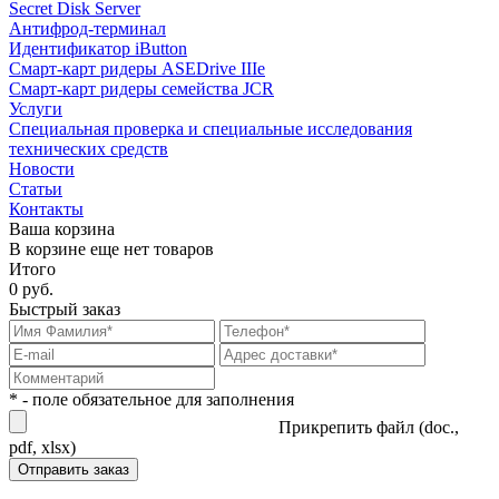
Secret Disk Server
Антифрод-терминал
Идентификатор iButton
Смарт-карт ридеры ASEDrive IIIe
Смарт-карт ридеры семейства JCR
Услуги
Специальная проверка и специальные исследования
технических средств
Новости
Статьи
Контакты
Ваша корзина
В корзине еще нет товаров
Итого
0 руб.
Быстрый заказ
* - поле обязательное для заполнения
Прикрепить файл (doc.,
pdf, xlsx)