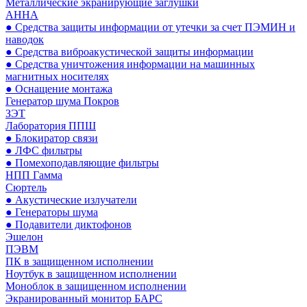
Металлические экранирующие заглушки
АННА
● Средства защиты информации от утечки за счет ПЭМИН и
наводок
● Средства виброакустической защиты информации
● Средства уничтожения информации на машинных
магнитных носителях
● Оснащение монтажа
Генератор шума Покров
ЗЭТ
Лаборатория ППШ
● Блокиратор связи
● ЛФС фильтры
● Помехоподавляющие фильтры
НПП Гамма
Сюртель
● Акустические излучатели
● Генераторы шума
● Подавители диктофонов
Эшелон
ПЭВМ
ПК в защищенном исполнении
Ноутбук в защищенном исполнении
Моноблок в защищенном исполнении
Экранированный монитор БАРС