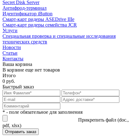
Secret Disk Server
Антифрод-терминал
Идентификатор iButton
Смарт-карт ридеры ASEDrive IIIe
Смарт-карт ридеры семейства JCR
Услуги
Специальная проверка и специальные исследования
технических средств
Новости
Статьи
Контакты
Ваша корзина
В корзине еще нет товаров
Итого
0 руб.
Быстрый заказ
* - поле обязательное для заполнения
Прикрепить файл (doc.,
pdf, xlsx)