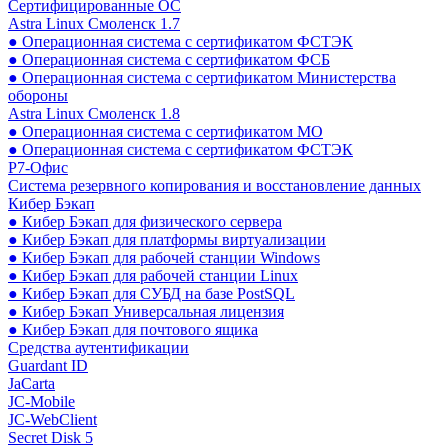
Сертифицированные ОС
Astra Linux Смоленск 1.7
● Операционная система с сертификатом ФСТЭК
● Операционная система с сертификатом ФСБ
● Операционная система с сертификатом Министерства
обороны
Astra Linux Смоленск 1.8
● Операционная система с сертификатом МО
● Операционная система с сертификатом ФСТЭК
Р7-Офис
Система резервного копирования и восстановление данных
Кибер Бэкап
● Кибер Бэкап для физического сервера
● Кибер Бэкап для платформы виртуализации
● Кибер Бэкап для рабочей станции Windows
● Кибер Бэкап для рабочей станции Linux
● Кибер Бэкап для СУБД на базе PostSQL
● Кибер Бэкап Универсальная лицензия
● Кибер Бэкап для почтового ящика
Средства аутентификации
Guardant ID
JaCarta
JC-Mobile
JC-WebClient
Secret Disk 5