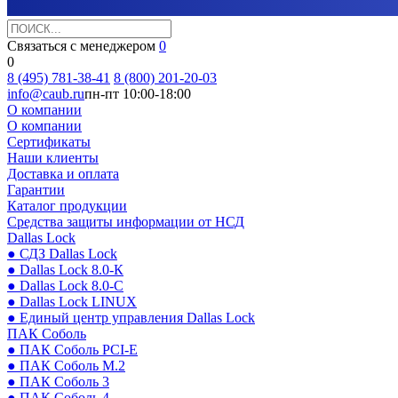
Связаться с менеджером
0
0
8 (495) 781-38-41
8 (800) 201-20-03
info@caub.ru
пн-пт 10:00-18:00
О компании
О компании
Сертификаты
Наши клиенты
Доставка и оплата
Гарантии
Каталог продукции
Средства защиты информации от НСД
Dallas Lock
● СДЗ Dallas Lock
● Dallas Lock 8.0-К
● Dallas Lock 8.0-С
● Dallas Lock LINUX
● Единый центр управления Dallas Lock
ПАК Соболь
● ПАК Соболь PCI-E
● ПАК Соболь М.2
● ПАК Соболь 3
● ПАК Соболь 4