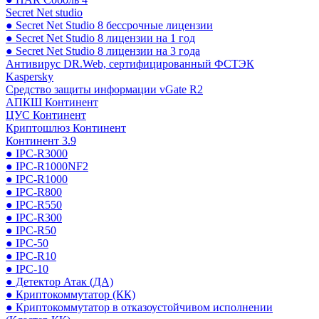
Secret Net studio
● Secret Net Studio 8 бессрочные лицензии
● Secret Net Studio 8 лицензии на 1 год
● Secret Net Studio 8 лицензии на 3 года
Антивирус DR.Web, сертифицированный ФСТЭК
Kaspersky
Средство защиты информации vGate R2
АПКШ Континент
ЦУС Континент
Криптошлюз Континент
Континент 3.9
● IPC-R3000
● IPC-R1000NF2
● IPC-R1000
● IPC-R800
● IPC-R550
● IPC-R300
● IPC-R50
● IPC-50
● IPC-R10
● IPC-10
● Детектор Атак (ДА)
● Криптокоммутатор (КК)
● Криптокоммутатор в отказоустойчивом исполнении