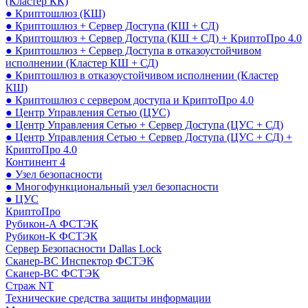
(Кластер КК)
● Криптошлюз (КШ)
● Криптошлюз + Сервер Доступа (КШ + СД)
● Криптошлюз + Сервер Доступа (КШ + СД) + КриптоПро 4.0
● Криптошлюз + Сервер Доступа в отказоустойчивом
исполнении (Кластер КШ + СД)
● Криптошлюз в отказоустойчивом исполнении (Кластер
КШ)
● Криптошлюз с сервером доступа и КриптоПро 4.0
● Центр Управления Сетью (ЦУС)
● Центр Управления Сетью + Сервер Доступа (ЦУС + СД)
● Центр Управления Сетью + Сервер Доступа (ЦУС + СД) +
КриптоПро 4.0
Континент 4
● Узел безопасности
● Многофункциональный узел безопасности
● ЦУС
КриптоПро
Рубикон-А ФСТЭК
Рубикон-К ФСТЭК
Сервер Безопасности Dallas Lock
Сканер-ВС Инспектор ФСТЭК
Сканер-ВС ФСТЭК
Страж NT
Технические средства защиты информации