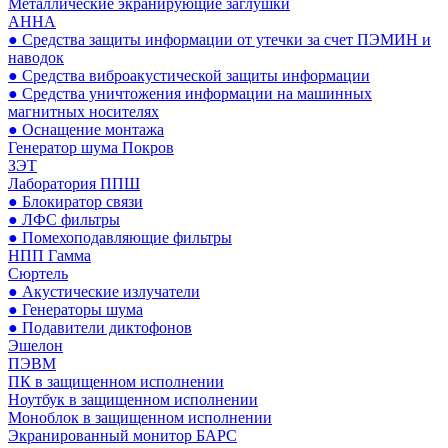
Металлические экранирующие заглушки
АННА
● Средства защиты информации от утечки за счет ПЭМИН и
наводок
● Средства виброакустической защиты информации
● Средства уничтожения информации на машинных
магнитных носителях
● Оснащение монтажа
Генератор шума Покров
ЗЭТ
Лаборатория ППШ
● Блокиратор связи
● ЛФС фильтры
● Помехоподавляющие фильтры
НПП Гамма
Сюртель
● Акустические излучатели
● Генераторы шума
● Подавители диктофонов
Эшелон
ПЭВМ
ПК в защищенном исполнении
Ноутбук в защищенном исполнении
Моноблок в защищенном исполнении
Экранированный монитор БАРС