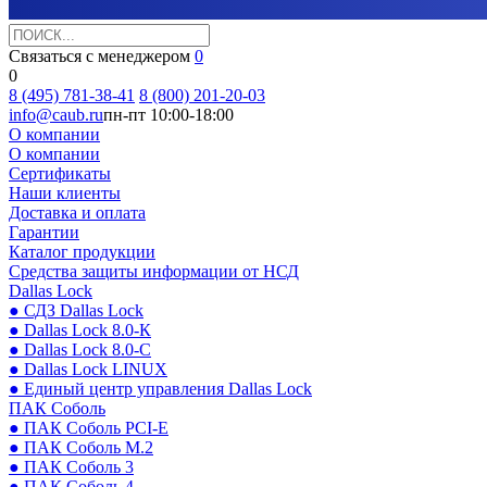
Связаться с менеджером
0
0
8 (495) 781-38-41
8 (800) 201-20-03
info@caub.ru
пн-пт 10:00-18:00
О компании
О компании
Сертификаты
Наши клиенты
Доставка и оплата
Гарантии
Каталог продукции
Средства защиты информации от НСД
Dallas Lock
● СДЗ Dallas Lock
● Dallas Lock 8.0-К
● Dallas Lock 8.0-С
● Dallas Lock LINUX
● Единый центр управления Dallas Lock
ПАК Соболь
● ПАК Соболь PCI-E
● ПАК Соболь М.2
● ПАК Соболь 3
● ПАК Соболь 4