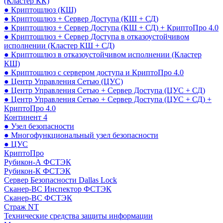
(Кластер КК)
● Криптошлюз (КШ)
● Криптошлюз + Сервер Доступа (КШ + СД)
● Криптошлюз + Сервер Доступа (КШ + СД) + КриптоПро 4.0
● Криптошлюз + Сервер Доступа в отказоустойчивом
исполнении (Кластер КШ + СД)
● Криптошлюз в отказоустойчивом исполнении (Кластер
КШ)
● Криптошлюз с сервером доступа и КриптоПро 4.0
● Центр Управления Сетью (ЦУС)
● Центр Управления Сетью + Сервер Доступа (ЦУС + СД)
● Центр Управления Сетью + Сервер Доступа (ЦУС + СД) +
КриптоПро 4.0
Континент 4
● Узел безопасности
● Многофункциональный узел безопасности
● ЦУС
КриптоПро
Рубикон-А ФСТЭК
Рубикон-К ФСТЭК
Сервер Безопасности Dallas Lock
Сканер-ВС Инспектор ФСТЭК
Сканер-ВС ФСТЭК
Страж NT
Технические средства защиты информации