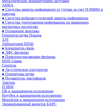
Металлические экранирующие заглушки
АННА
● Средства защиты информации от утечки за счет ПЭМИН и
наводок
● Средства виброакустической защиты информации
● Средства уничтожения информации на машинных
магнитных носителях
● Оснащение монтажа
Генератор шума Покров
ЗЭТ
Лаборатория ППШ
● Блокиратор связи
● ЛФС фильтры
● Помехоподавляющие фильтры
НПП Гамма
Сюртель
● Акустические излучатели
● Генераторы шума
● Подавители диктофонов
Эшелон
ПЭВМ
ПК в защищенном исполнении
Ноутбук в защищенном исполнении
Моноблок в защищенном исполнении
Экранированный монитор БАРС