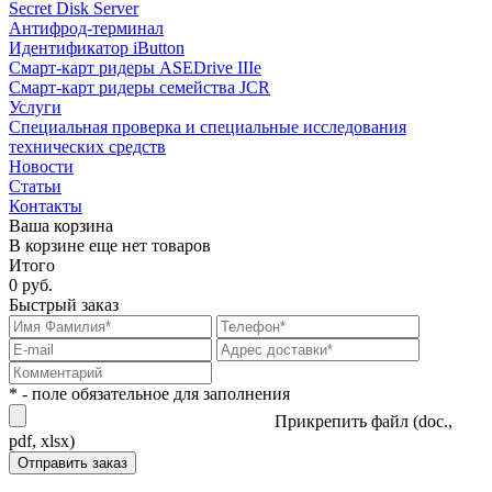
Secret Disk Server
Антифрод-терминал
Идентификатор iButton
Смарт-карт ридеры ASEDrive IIIe
Смарт-карт ридеры семейства JCR
Услуги
Специальная проверка и специальные исследования
технических средств
Новости
Статьи
Контакты
Ваша корзина
В корзине еще нет товаров
Итого
0 руб.
Быстрый заказ
* - поле обязательное для заполнения
Прикрепить файл (doc.,
pdf, xlsx)