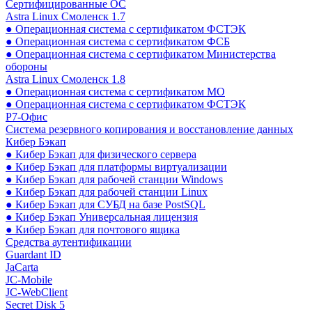
Сертифицированные ОС
Astra Linux Смоленск 1.7
● Операционная система с сертификатом ФСТЭК
● Операционная система с сертификатом ФСБ
● Операционная система с сертификатом Министерства
обороны
Astra Linux Смоленск 1.8
● Операционная система с сертификатом МО
● Операционная система с сертификатом ФСТЭК
Р7-Офис
Система резервного копирования и восстановление данных
Кибер Бэкап
● Кибер Бэкап для физического сервера
● Кибер Бэкап для платформы виртуализации
● Кибер Бэкап для рабочей станции Windows
● Кибер Бэкап для рабочей станции Linux
● Кибер Бэкап для СУБД на базе PostSQL
● Кибер Бэкап Универсальная лицензия
● Кибер Бэкап для почтового ящика
Средства аутентификации
Guardant ID
JaCarta
JC-Mobile
JC-WebClient
Secret Disk 5