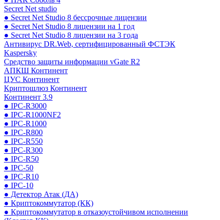
Secret Net studio
● Secret Net Studio 8 бессрочные лицензии
● Secret Net Studio 8 лицензии на 1 год
● Secret Net Studio 8 лицензии на 3 года
Антивирус DR.Web, сертифицированный ФСТЭК
Kaspersky
Средство защиты информации vGate R2
АПКШ Континент
ЦУС Континент
Криптошлюз Континент
Континент 3.9
● IPC-R3000
● IPC-R1000NF2
● IPC-R1000
● IPC-R800
● IPC-R550
● IPC-R300
● IPC-R50
● IPC-50
● IPC-R10
● IPC-10
● Детектор Атак (ДА)
● Криптокоммутатор (КК)
● Криптокоммутатор в отказоустойчивом исполнении