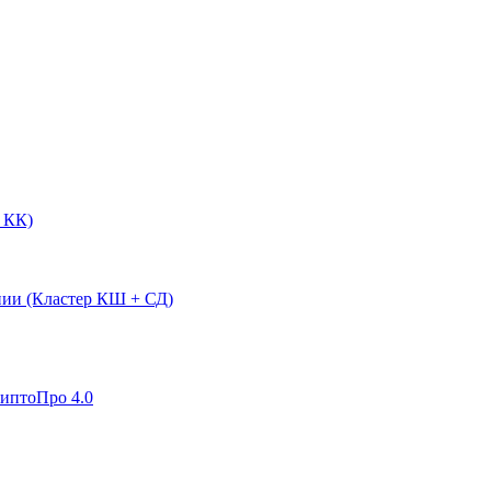
 КК)
нии (Кластер КШ + СД)
риптоПро 4.0