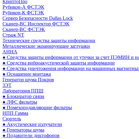
КриптоПро
Рубикон-А ФСТЭК
Рубикон-К ФСТЭК
Сервер Безопасности Dallas Lock
Сканер-ВС Инспектор ФСТЭК
Сканер-ВС ФСТЭК
Страж NT
Технические средства защиты информации
Металлические экранирующие заглушки
АННА
● Средства защиты информации от утечки за счет ПЭМИН и н
● Средства виброакустической защиты информации
● Средства уничтожения информации на машинных магнитных
● Оснащение монтажа
Генератор шума Покров
ЗЭТ
Лаборатория ППШ
● Блокиратор связи
● ЛФС фильтры
● Помехоподавляющие фильтры
НПП Гамма
Сюртель
● Акустические излучатели
● Генераторы шума
● Подавители диктофонов