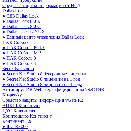
Каталог продукции
Средства защиты информации от НСД
Dallas Lock
● СДЗ Dallas Lock
● Dallas Lock 8.0-К
● Dallas Lock 8.0-С
● Dallas Lock LINUX
● Единый центр управления Dallas Lock
ПАК Соболь
● ПАК Соболь PCI-E
● ПАК Соболь М.2
● ПАК Соболь 3
● ПАК Соболь 4
Secret Net studio
● Secret Net Studio 8 бессрочные лицензии
● Secret Net Studio 8 лицензии на 1 год
● Secret Net Studio 8 лицензии на 3 года
Антивирус DR.Web, сертифицированный ФСТЭК
Kaspersky
Средство защиты информации vGate R2
АПКШ Континент
ЦУС Континент
Криптошлюз Континент
Континент 3.9
● IPC-R3000