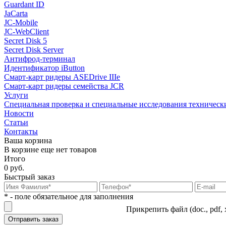
Guardant ID
JaCarta
JC-Mobile
JC-WebClient
Secret Disk 5
Secret Disk Server
Антифрод-терминал
Идентификатор iButton
Смарт-карт ридеры ASEDrive IIIe
Смарт-карт ридеры семейства JCR
Услуги
Специальная проверка и специальные исследования техническ
Новости
Статьи
Контакты
Ваша корзина
В корзине еще нет товаров
Итого
0 руб.
Быстрый заказ
* - поле обязательное для заполнения
Прикрепить файл (doc., pdf, 