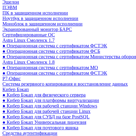
Эшелон
ПЭВМ
ПК в защищенном исполнении
Ноутбук в защищенном исполнении
Моноблок в защищенном исполнении
Экранированный монитор БАРС
Сертифицированные ОС
Astra Linux Смоленск 1.7
● Операционная система с сертификатом ФСТЭК
● Операционная система с сертификатом ФСБ
● Операционная система с сертификатом Министерства оборо
Astra Linux Смоленск 1.8
● Операционная система с сертификатом МО
● Операционная система с сертификатом ФСТЭК
Р7-Офис
Система резервного копирования и восстановление данных
Кибер Бэкап
● Кибер Бэкап для физического сервера
● Кибер Бэкап для платформы виртуализации
● Кибер Бэкап для рабочей станции Windows
● Кибер Бэкап для рабочей станции Linux
● Кибер Бэкап для СУБД на базе PostSQL
● Кибер Бэкап Универсальная лицензия
● Кибер Бэкап для почтового ящика
Средства аутентификации