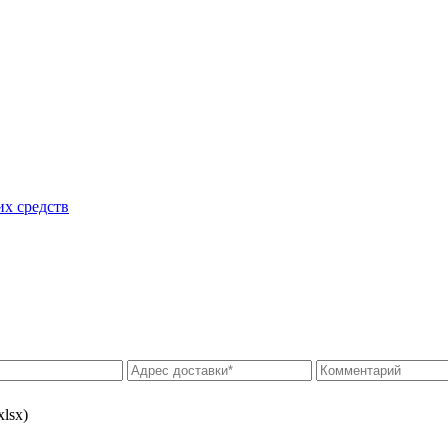
их средств
xlsx)