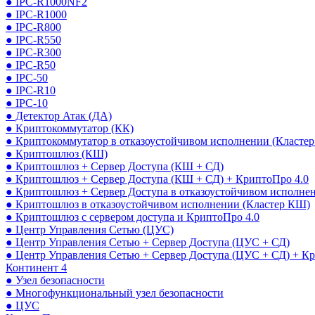
● IPC-R1000NF2
● IPC-R1000
● IPC-R800
● IPC-R550
● IPC-R300
● IPC-R50
● IPC-50
● IPC-R10
● IPC-10
● Детектор Атак (ДА)
● Криптокоммутатор (КК)
● Криптокоммутатор в отказоустойчивом исполнении (Кластер
● Криптошлюз (КШ)
● Криптошлюз + Сервер Доступа (КШ + СД)
● Криптошлюз + Сервер Доступа (КШ + СД) + КриптоПро 4.0
● Криптошлюз + Сервер Доступа в отказоустойчивом исполне
● Криптошлюз в отказоустойчивом исполнении (Кластер КШ)
● Криптошлюз с сервером доступа и КриптоПро 4.0
● Центр Управления Сетью (ЦУС)
● Центр Управления Сетью + Сервер Доступа (ЦУС + СД)
● Центр Управления Сетью + Сервер Доступа (ЦУС + СД) + К
Континент 4
● Узел безопасности
● Многофункциональный узел безопасности
● ЦУС