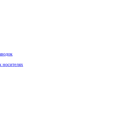
аводок
 носителях