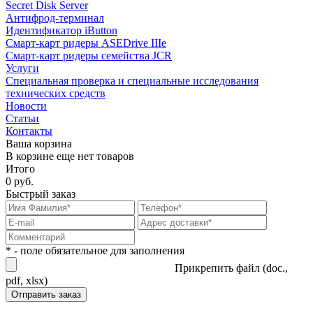
Secret Disk Server
Антифрод-терминал
Идентификатор iButton
Смарт-карт ридеры ASEDrive IIIe
Смарт-карт ридеры семейства JCR
Услуги
Специальная проверка и специальные исследования
технических средств
Новости
Статьи
Контакты
Ваша корзина
В корзине еще нет товаров
Итого
0 руб.
Быстрый заказ
* - поле обязательное для заполнения
Прикрепить файл (doc.,
pdf, xlsx)