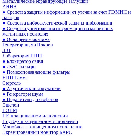
Металлические экранирующие заглушки
АННА
● Средства защиты информации от утечки за счет ПЭМИН и
наводок
● Средства виброакустической защиты информации
● Средства уничтожения информации на машинных
магнитных носителях
● Оснащение монтажа
Генератор шума Покров
ЗЭТ
Лаборатория ППШ
● Блокиратор связи
● ЛФС фильтры
● Помехоподавляющие фильтры
НПП Гамма
Сюртель
● Акустические излучатели
● Генераторы шума
● Подавители диктофонов
Эшелон
ПЭВМ
ПК в защищенном исполнении
Ноутбук в защищенном исполнении
Моноблок в защищенном исполнении
Экранированный монитор БАРС