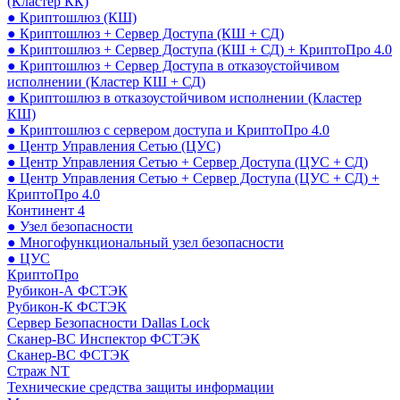
(Кластер КК)
● Криптошлюз (КШ)
● Криптошлюз + Сервер Доступа (КШ + СД)
● Криптошлюз + Сервер Доступа (КШ + СД) + КриптоПро 4.0
● Криптошлюз + Сервер Доступа в отказоустойчивом
исполнении (Кластер КШ + СД)
● Криптошлюз в отказоустойчивом исполнении (Кластер
КШ)
● Криптошлюз с сервером доступа и КриптоПро 4.0
● Центр Управления Сетью (ЦУС)
● Центр Управления Сетью + Сервер Доступа (ЦУС + СД)
● Центр Управления Сетью + Сервер Доступа (ЦУС + СД) +
КриптоПро 4.0
Континент 4
● Узел безопасности
● Многофункциональный узел безопасности
● ЦУС
КриптоПро
Рубикон-А ФСТЭК
Рубикон-К ФСТЭК
Сервер Безопасности Dallas Lock
Сканер-ВС Инспектор ФСТЭК
Сканер-ВС ФСТЭК
Страж NT
Технические средства защиты информации