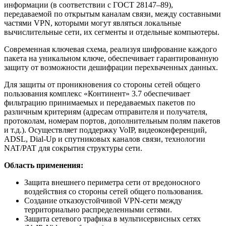
информации (в соответствии с ГОСТ 28147–89),
передаваемой по открытым каналам связи, между составными
частями VPN, которыми могут являться локальные
вычислительные сети, их сегменты и отдельные компьютеры.
Современная ключевая схема, реализуя шифрование каждого
пакета на уникальном ключе, обеспечивает гарантированную
защиту от возможности дешифрации перехваченных данных.
Для защиты от проникновения со стороны сетей общего
пользования комплекс «Континент» 3.7 обеспечивает
фильтрацию принимаемых и передаваемых пакетов по
различным критериям (адресам отправителя и получателя,
протоколам, номерам портов, дополнительным полям пакетов
и т.д.). Осуществляет поддержку VoIP, видеоконференций,
ADSL, Dial-Up и спутниковых каналов связи, технологии
NAT/PAT для сокрытия структуры сети.
Область применения:
Защита внешнего периметра сети от вредоносного
воздействия со стороны сетей общего пользования.
Создание отказоустойчивой VPN-сети между
территориально распределенными сетями.
Защита сетевого трафика в мультисервисных сетях