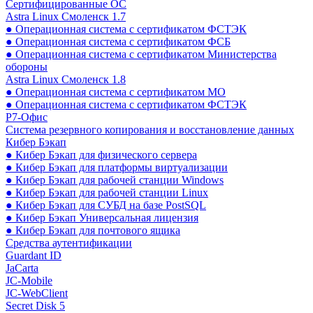
Сертифицированные ОС
Astra Linux Смоленск 1.7
● Операционная система с сертификатом ФСТЭК
● Операционная система с сертификатом ФСБ
● Операционная система с сертификатом Министерства
обороны
Astra Linux Смоленск 1.8
● Операционная система с сертификатом МО
● Операционная система с сертификатом ФСТЭК
Р7-Офис
Система резервного копирования и восстановление данных
Кибер Бэкап
● Кибер Бэкап для физического сервера
● Кибер Бэкап для платформы виртуализации
● Кибер Бэкап для рабочей станции Windows
● Кибер Бэкап для рабочей станции Linux
● Кибер Бэкап для СУБД на базе PostSQL
● Кибер Бэкап Универсальная лицензия
● Кибер Бэкап для почтового ящика
Средства аутентификации
Guardant ID
JaCarta
JC-Mobile
JC-WebClient
Secret Disk 5