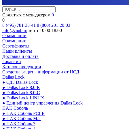
Связаться с менеджером
0
0
8 (495) 781-38-41
8 (800) 201-20-03
info@caub.ru
пн-пт 10:00-18:00
О компании
О компании
Сертификаты
Наши клиенты
Доставка и оплата
Гарантии
Каталог продукции
Средства защиты информации от НСД
Dallas Lock
● СДЗ Dallas Lock
● Dallas Lock 8.0-К
● Dallas Lock 8.0-С
● Dallas Lock LINUX
● Единый центр управления Dallas Lock
ПАК Соболь
● ПАК Соболь PCI-E
● ПАК Соболь М.2
● ПАК Соболь 3
● ПАК Соболь 4