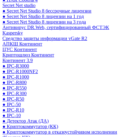
Secret Net studio
● Secret Net Studio 8 бессрочные лицензии
● Secret Net Studio 8 лицензии на 1 год
● Secret Net Studio 8 лицензии на 3 года
Антивирус DR.Web, сертифицированный ФСТЭК
Kaspersky
Средство защиты информации vGate R2
АПКШ Континент
ЦУС Континент
Криптошлюз Континент
Континент 3.9
● IPC-R3000
● IPC-R1000NF2
● IPC-R1000
● IPC-R800
● IPC-R550
● IPC-R300
● IPC-R50
● IPC-50
● IPC-R10
● IPC-10
● Детектор Атак (ДА)
● Криптокоммутатор (КК)
● Криптокоммутатор в отказоустойчивом исполнении