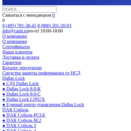
Связаться с менеджером
0
0
8 (495) 781-38-41
8 (800) 201-20-03
info@caub.ru
пн-пт 10:00-18:00
О компании
О компании
Сертификаты
Наши клиенты
Доставка и оплата
Гарантии
Каталог продукции
Средства защиты информации от НСД
Dallas Lock
● СДЗ Dallas Lock
● Dallas Lock 8.0-К
● Dallas Lock 8.0-С
● Dallas Lock LINUX
● Единый центр управления Dallas Lock
ПАК Соболь
● ПАК Соболь PCI-E
● ПАК Соболь М.2
● ПАК Соболь 3
● ПАК Соболь 4