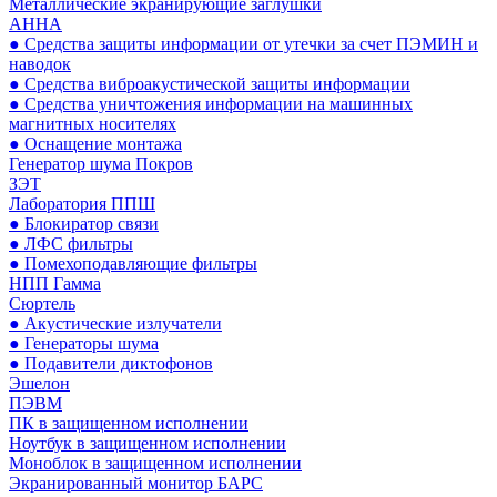
Металлические экранирующие заглушки
АННА
● Средства защиты информации от утечки за счет ПЭМИН и
наводок
● Средства виброакустической защиты информации
● Средства уничтожения информации на машинных
магнитных носителях
● Оснащение монтажа
Генератор шума Покров
ЗЭТ
Лаборатория ППШ
● Блокиратор связи
● ЛФС фильтры
● Помехоподавляющие фильтры
НПП Гамма
Сюртель
● Акустические излучатели
● Генераторы шума
● Подавители диктофонов
Эшелон
ПЭВМ
ПК в защищенном исполнении
Ноутбук в защищенном исполнении
Моноблок в защищенном исполнении
Экранированный монитор БАРС