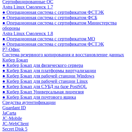
Сертифицированные ОС
Astra Linux Смоленск 1.7
● Операционная система с сертификатом ФСТЭК
● Операционная система с сертификатом ФСБ
● Операционная система с сертификатом Министерства
обороны
Astra Linux Смоленск 1.8
● Операционная система с сертификатом МО
● Операционная система с сертификатом ФСТЭК
Р7-Офис
Система резервного копирования и восстановление данных
Кибер Бэкап
● Кибер Бэкап для физического сервера
● Кибер Бэкап для платформы виртуализации
● Кибер Бэкап для рабочей станции Windows
● Кибер Бэкап для рабочей станции Linux
● Кибер Бэкап для СУБД на базе PostSQL
● Кибер Бэкап Универсальная лицензия
● Кибер Бэкап для почтового ящика
Средства аутентификации
Guardant ID
JaCarta
JC-Mobile
JC-WebClient
Secret Disk 5