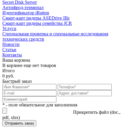
Secret Disk Server
Антифрод-терминал
Идентификатор iButton
Смарт-карт ридеры ASEDrive IIIe
Смарт-карт ридеры семейства JCR
Услуги
Специальная проверка и специальные исследования
технических средств
Новости
Статьи
Контакты
Ваша корзина
В корзине еще нет товаров
Итого
0 руб.
Быстрый заказ
* - поле обязательное для заполнения
Прикрепить файл (doc.,
pdf, xlsx)