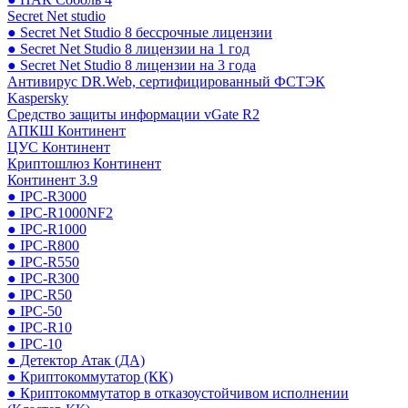
Secret Net studio
● Secret Net Studio 8 бессрочные лицензии
● Secret Net Studio 8 лицензии на 1 год
● Secret Net Studio 8 лицензии на 3 года
Антивирус DR.Web, сертифицированный ФСТЭК
Kaspersky
Средство защиты информации vGate R2
АПКШ Континент
ЦУС Континент
Криптошлюз Континент
Континент 3.9
● IPC-R3000
● IPC-R1000NF2
● IPC-R1000
● IPC-R800
● IPC-R550
● IPC-R300
● IPC-R50
● IPC-50
● IPC-R10
● IPC-10
● Детектор Атак (ДА)
● Криптокоммутатор (КК)
● Криптокоммутатор в отказоустойчивом исполнении