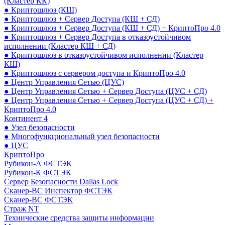
(Кластер КК)
● Криптошлюз (КШ)
● Криптошлюз + Сервер Доступа (КШ + СД)
● Криптошлюз + Сервер Доступа (КШ + СД) + КриптоПро 4.0
● Криптошлюз + Сервер Доступа в отказоустойчивом
исполнении (Кластер КШ + СД)
● Криптошлюз в отказоустойчивом исполнении (Кластер
КШ)
● Криптошлюз с сервером доступа и КриптоПро 4.0
● Центр Управления Сетью (ЦУС)
● Центр Управления Сетью + Сервер Доступа (ЦУС + СД)
● Центр Управления Сетью + Сервер Доступа (ЦУС + СД) +
КриптоПро 4.0
Континент 4
● Узел безопасности
● Многофункциональный узел безопасности
● ЦУС
КриптоПро
Рубикон-А ФСТЭК
Рубикон-К ФСТЭК
Сервер Безопасности Dallas Lock
Сканер-ВС Инспектор ФСТЭК
Сканер-ВС ФСТЭК
Страж NT
Технические средства защиты информации