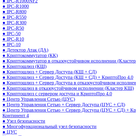
● IPC-R1000NF2
● IPC-R1000
● IPC-R800
● IPC-R550
● IPC-R300
● IPC-R50
● IPC-50
● IPC-R10
● IPC-10
● Детектор Атак (ДА)
● Криптокоммутатор (КК)
● Криптокоммутатор в отказоустойчивом исполнении (Кластер
● Криптошлюз (КШ)
● Криптошлюз + Сервер Доступа (КШ + СД)
● Криптошлюз + Сервер Доступа (КШ + СД) + КриптоПро 4.0
● Криптошлюз + Сервер Доступа в отказоустойчивом исполне
● Криптошлюз в отказоустойчивом исполнении (Кластер КШ)
● Криптошлюз с сервером доступа и КриптоПро 4.0
● Центр Управления Сетью (ЦУС)
● Центр Управления Сетью + Сервер Доступа (ЦУС + СД)
● Центр Управления Сетью + Сервер Доступа (ЦУС + СД) + К
Континент 4
● Узел безопасности
● Многофункциональный узел безопасности
● ЦУС