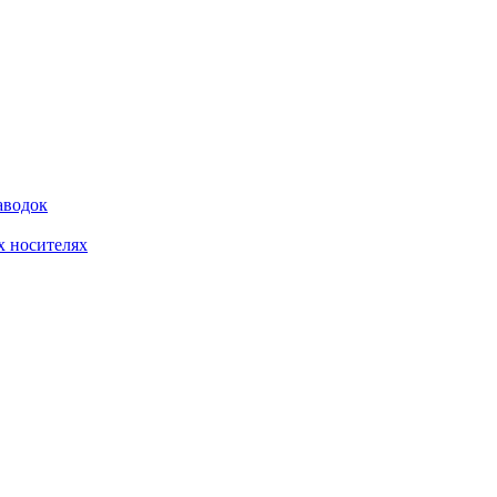
аводок
 носителях