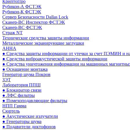
КриптоПро
Рубикон-А ФСТЭК
Рубикон-К ФСТЭК
Сервер Безопасности Dallas Lock
Сканер-ВС Инспектор ФСТЭК
Сканер-ВС ФСТЭК
Страж NT
Технические средства защиты информации
Металлические экранирующие заглушки
АННА
● Средства защиты информации от утечки за счет ПЭМИН и н
● Средства виброакустической защиты информации
● Средства уничтожения информации на машинных магнитных
● Оснащение монтажа
Генератор шума Покров
ЗЭТ
Лаборатория ППШ
● Блокиратор связи
● ЛФС фильтры
● Помехоподавляющие фильтры
НПП Гамма
Сюртель
● Акустические излучатели
● Генераторы шума
● Подавители диктофонов