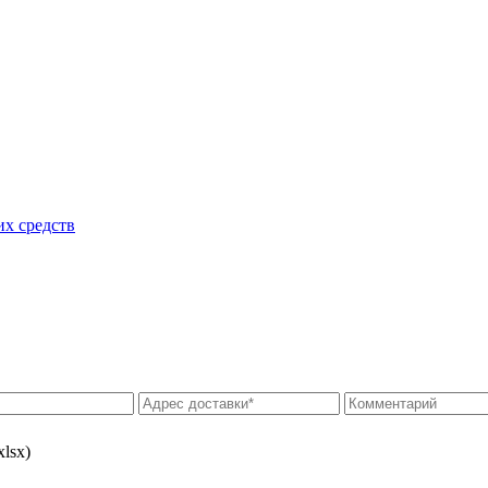
их средств
xlsx)