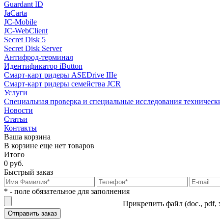
Guardant ID
JaCarta
JC-Mobile
JC-WebClient
Secret Disk 5
Secret Disk Server
Антифрод-терминал
Идентификатор iButton
Смарт-карт ридеры ASEDrive IIIe
Смарт-карт ридеры семейства JCR
Услуги
Специальная проверка и специальные исследования техническ
Новости
Статьи
Контакты
Ваша корзина
В корзине еще нет товаров
Итого
0 руб.
Быстрый заказ
* - поле обязательное для заполнения
Прикрепить файл (doc., pdf, 