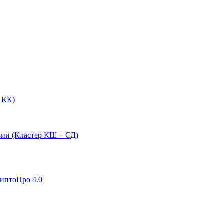
 КК)
нии (Кластер КШ + СД)
риптоПро 4.0