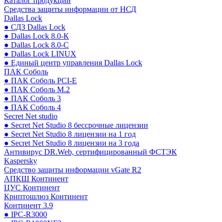
Каталог продукции
Средства защиты информации от НСД
Dallas Lock
● СДЗ Dallas Lock
● Dallas Lock 8.0-К
● Dallas Lock 8.0-С
● Dallas Lock LINUX
● Единый центр управления Dallas Lock
ПАК Соболь
● ПАК Соболь PCI-E
● ПАК Соболь М.2
● ПАК Соболь 3
● ПАК Соболь 4
Secret Net studio
● Secret Net Studio 8 бессрочные лицензии
● Secret Net Studio 8 лицензии на 1 год
● Secret Net Studio 8 лицензии на 3 года
Антивирус DR.Web, сертифицированный ФСТЭК
Kaspersky
Средство защиты информации vGate R2
АПКШ Континент
ЦУС Континент
Криптошлюз Континент
Континент 3.9
● IPC-R3000