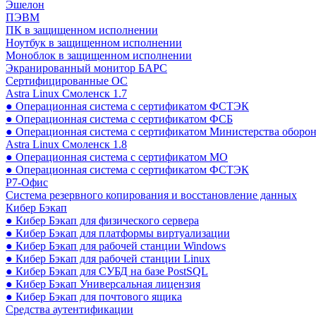
Эшелон
ПЭВМ
ПК в защищенном исполнении
Ноутбук в защищенном исполнении
Моноблок в защищенном исполнении
Экранированный монитор БАРС
Сертифицированные ОС
Astra Linux Смоленск 1.7
● Операционная система с сертификатом ФСТЭК
● Операционная система с сертификатом ФСБ
● Операционная система с сертификатом Министерства оборо
Astra Linux Смоленск 1.8
● Операционная система с сертификатом МО
● Операционная система с сертификатом ФСТЭК
Р7-Офис
Система резервного копирования и восстановление данных
Кибер Бэкап
● Кибер Бэкап для физического сервера
● Кибер Бэкап для платформы виртуализации
● Кибер Бэкап для рабочей станции Windows
● Кибер Бэкап для рабочей станции Linux
● Кибер Бэкап для СУБД на базе PostSQL
● Кибер Бэкап Универсальная лицензия
● Кибер Бэкап для почтового ящика
Средства аутентификации