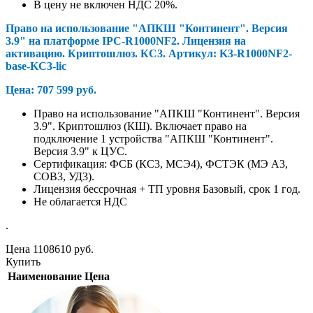
В цену не включен НДС 20%.
Право на использование "АПКШ "Континент". Версия
3.9" на платформе IPC-R1000
NF2
. Лицензия на
активацию.
Криптошлюз
. КС3. Артикул:
K3-R
1
000NF2-
base-KC3-lic
Цена: 707 599 руб.
Право на использование "АПКШ "Континент". Версия
3.9". Криптошлюз (КШ). Включает право на
подключение 1 устройства "АПКШ "Континент".
Версия 3.9" к ЦУС.
Сертификация: ФСБ (КС3, МСЭ4), ФСТЭК (МЭ А3,
СОВ3, УД3).
Лицензия бессрочная + ТП уровня Базовый, срок 1 год.
Не облагается НДС
.
Цена
1108610
руб.
Купить
Наименование
Цена