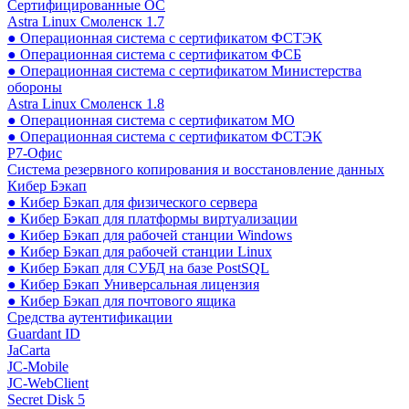
Сертифицированные ОС
Astra Linux Смоленск 1.7
● Операционная система с сертификатом ФСТЭК
● Операционная система с сертификатом ФСБ
● Операционная система с сертификатом Министерства
обороны
Astra Linux Смоленск 1.8
● Операционная система с сертификатом МО
● Операционная система с сертификатом ФСТЭК
Р7-Офис
Система резервного копирования и восстановление данных
Кибер Бэкап
● Кибер Бэкап для физического сервера
● Кибер Бэкап для платформы виртуализации
● Кибер Бэкап для рабочей станции Windows
● Кибер Бэкап для рабочей станции Linux
● Кибер Бэкап для СУБД на базе PostSQL
● Кибер Бэкап Универсальная лицензия
● Кибер Бэкап для почтового ящика
Средства аутентификации
Guardant ID
JaCarta
JC-Mobile
JC-WebClient
Secret Disk 5