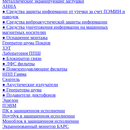
Металлические экранирующие заглушки
АННА
● Средства защиты информации от утечки за счет ПЭМИН и
наводок
● Средства виброакустической защиты информации
● Средства уничтожения информации на машинных
магнитных носителях
● Оснащение монтажа
Генератор шума Покров
ЗЭТ
Лаборатория ППШ
● Блокиратор связи
● ЛФС фильтры
● Помехоподавляющие фильтры
НПП Гамма
Сюртель
● Акустические излучатели
● Генераторы шума
● Подавители диктофонов
Эшелон
ПЭВМ
ПК в защищенном исполнении
Ноутбук в защищенном исполнении
Моноблок в защищенном исполнении
Экранированный монитор БАРС