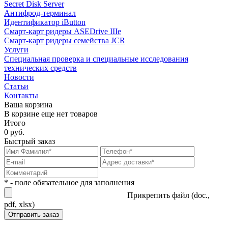
Secret Disk Server
Антифрод-терминал
Идентификатор iButton
Смарт-карт ридеры ASEDrive IIIe
Смарт-карт ридеры семейства JCR
Услуги
Специальная проверка и специальные исследования
технических средств
Новости
Статьи
Контакты
Ваша корзина
В корзине еще нет товаров
Итого
0 руб.
Быстрый заказ
* - поле обязательное для заполнения
Прикрепить файл (doc.,
pdf, xlsx)