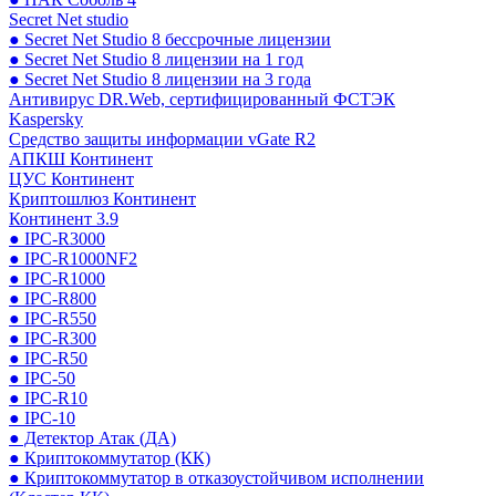
Secret Net studio
● Secret Net Studio 8 бессрочные лицензии
● Secret Net Studio 8 лицензии на 1 год
● Secret Net Studio 8 лицензии на 3 года
Антивирус DR.Web, сертифицированный ФСТЭК
Kaspersky
Средство защиты информации vGate R2
АПКШ Континент
ЦУС Континент
Криптошлюз Континент
Континент 3.9
● IPC-R3000
● IPC-R1000NF2
● IPC-R1000
● IPC-R800
● IPC-R550
● IPC-R300
● IPC-R50
● IPC-50
● IPC-R10
● IPC-10
● Детектор Атак (ДА)
● Криптокоммутатор (КК)
● Криптокоммутатор в отказоустойчивом исполнении