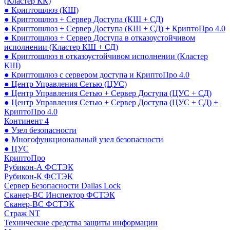
(Кластер КК)
● Криптошлюз (КШ)
● Криптошлюз + Сервер Доступа (КШ + СД)
● Криптошлюз + Сервер Доступа (КШ + СД) + КриптоПро 4.0
● Криптошлюз + Сервер Доступа в отказоустойчивом
исполнении (Кластер КШ + СД)
● Криптошлюз в отказоустойчивом исполнении (Кластер
КШ)
● Криптошлюз с сервером доступа и КриптоПро 4.0
● Центр Управления Сетью (ЦУС)
● Центр Управления Сетью + Сервер Доступа (ЦУС + СД)
● Центр Управления Сетью + Сервер Доступа (ЦУС + СД) +
КриптоПро 4.0
Континент 4
● Узел безопасности
● Многофункциональный узел безопасности
● ЦУС
КриптоПро
Рубикон-А ФСТЭК
Рубикон-К ФСТЭК
Сервер Безопасности Dallas Lock
Сканер-ВС Инспектор ФСТЭК
Сканер-ВС ФСТЭК
Страж NT
Технические средства защиты информации