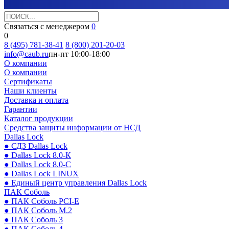
Связаться с менеджером
0
0
8 (495) 781-38-41
8 (800) 201-20-03
info@caub.ru
пн-пт 10:00-18:00
О компании
О компании
Сертификаты
Наши клиенты
Доставка и оплата
Гарантии
Каталог продукции
Средства защиты информации от НСД
Dallas Lock
● СДЗ Dallas Lock
● Dallas Lock 8.0-К
● Dallas Lock 8.0-С
● Dallas Lock LINUX
● Единый центр управления Dallas Lock
ПАК Соболь
● ПАК Соболь PCI-E
● ПАК Соболь М.2
● ПАК Соболь 3
● ПАК Соболь 4