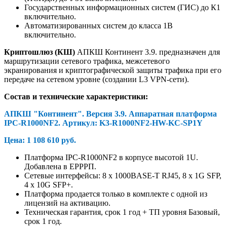
Государственных информационных систем (ГИС) до К1
включительно.
Автоматизированных систем до класса 1В
включительно.
Криптошлюз (КШ)
АПКШ Континент 3.9. предназначен для
маршрутизации сетевого трафика, межсетевого
экранирования и криптографической защиты трафика при его
передаче на сетевом уровне (создании L3 VPN-сети).
Состав и технические характеристики:
АПКШ "Континент". Версия 3.9. Аппаратная платформа
IPC-R
1
000NF2.
Артикул:
K3-R
1
000NF2-HW-KC-SP1Y
Цена: 1 108 610 руб.
Платформа IPC-R1000NF2 в корпусе высотой 1U.
Добавлена в ЕРРРП.
Сетевые интерфейсы: 8 x 1000BASE-T RJ45, 8 x 1G SFP,
4 x 10G SFP+.
Платформа продается только в комплекте с одной из
лицензий на активацию.
Техническая гарантия, срок 1 год + ТП уровня Базовый,
срок 1 год.