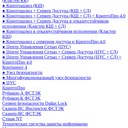
(Кластер КК)
● Криптошлюз (КШ)
● Криптошлюз + Сервер Доступа (КШ + СД)
● Криптошлюз + Сервер Доступа (КШ + СД) + КриптоПро 4.0
● Криптошлюз + Сервер Доступа в отказоустойчивом
исполнении (Кластер КШ + СД)
● Криптошлюз в отказоустойчивом исполнении (Кластер
КШ)
● Криптошлюз с сервером доступа и КриптоПро 4.0
● Центр Управления Сетью (ЦУС)
● Центр Управления Сетью + Сервер Доступа (ЦУС + СД)
● Центр Управления Сетью + Сервер Доступа (ЦУС + СД) +
КриптоПро 4.0
Континент 4
● Узел безопасности
● Многофункциональный узел безопасности
● ЦУС
КриптоПро
Рубикон-А ФСТЭК
Рубикон-К ФСТЭК
Сервер Безопасности Dallas Lock
Сканер-ВС Инспектор ФСТЭК
Сканер-ВС ФСТЭК
Страж NT
Технические средства защиты информации