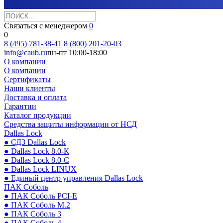
Связаться с менеджером
0
0
8 (495) 781-38-41
8 (800) 201-20-03
info@caub.ru
пн-пт 10:00-18:00
О компании
О компании
Сертификаты
Наши клиенты
Доставка и оплата
Гарантии
Каталог продукции
Средства защиты информации от НСД
Dallas Lock
● СДЗ Dallas Lock
● Dallas Lock 8.0-К
● Dallas Lock 8.0-С
● Dallas Lock LINUX
● Единый центр управления Dallas Lock
ПАК Соболь
● ПАК Соболь PCI-E
● ПАК Соболь М.2
● ПАК Соболь 3
● ПАК Соболь 4