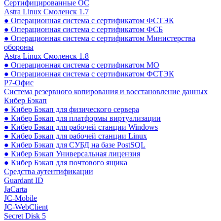
Сертифицированные ОС
Astra Linux Смоленск 1.7
● Операционная система с сертификатом ФСТЭК
● Операционная система с сертификатом ФСБ
● Операционная система с сертификатом Министерства
обороны
Astra Linux Смоленск 1.8
● Операционная система с сертификатом МО
● Операционная система с сертификатом ФСТЭК
Р7-Офис
Система резервного копирования и восстановление данных
Кибер Бэкап
● Кибер Бэкап для физического сервера
● Кибер Бэкап для платформы виртуализации
● Кибер Бэкап для рабочей станции Windows
● Кибер Бэкап для рабочей станции Linux
● Кибер Бэкап для СУБД на базе PostSQL
● Кибер Бэкап Универсальная лицензия
● Кибер Бэкап для почтового ящика
Средства аутентификации
Guardant ID
JaCarta
JC-Mobile
JC-WebClient
Secret Disk 5