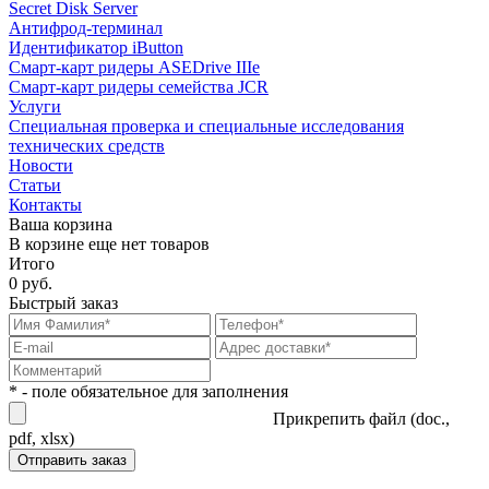
Secret Disk Server
Антифрод-терминал
Идентификатор iButton
Смарт-карт ридеры ASEDrive IIIe
Смарт-карт ридеры семейства JCR
Услуги
Специальная проверка и специальные исследования
технических средств
Новости
Статьи
Контакты
Ваша корзина
В корзине еще нет товаров
Итого
0 руб.
Быстрый заказ
* - поле обязательное для заполнения
Прикрепить файл (doc.,
pdf, xlsx)