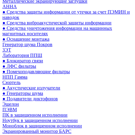
Металлические экранирующие заглушки
АННА
● Средства защиты информации от утечки за счет ПЭМИН и
наводок
● Средства виброакустической защиты информации
● Средства уничтожения информации на машинных
магнитных носителях
● Оснащение монтажа
Генератор шума Покров
ЗЭТ
Лаборатория ППШ
● Блокиратор связи
● ЛФС фильтры
● Помехоподавляющие фильтры
НПП Гамма
Сюртель
● Акустические излучатели
● Генераторы шума
● Подавители диктофонов
Эшелон
ПЭВМ
ПК в защищенном исполнении
Ноутбук в защищенном исполнении
Моноблок в защищенном исполнении
Экранированный монитор БАРС