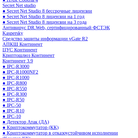
Secret Net studio
● Secret Net Studio 8 бессрочные лицензии
● Secret Net Studio 8 лицензии на 1 год
● Secret Net Studio 8 лицензии на 3 года
Антивирус DR.Web, сертифицированный ФСТЭК
Kaspersky
Средство защиты информации vGate R2
АПКШ Континент
ЦУС Континент
Криптошлюз Континент
Континент 3.9
● IPC-R3000
● IPC-R1000NF2
● IPC-R1000
● IPC-R800
● IPC-R550
● IPC-R300
● IPC-R50
● IPC-50
● IPC-R10
● IPC-10
● Детектор Атак (ДА)
● Криптокоммутатор (КК)
● Криптокоммутатор в отказоустойчивом исполнении