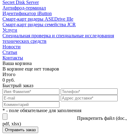
Secret Disk Server
Антифрод-терминал
Идентификатор iButton
Смарт-карт ридеры ASEDrive IIIe
Смарт-карт ридеры семейства JCR
Услуги
Специальная проверка и специальные исследования
технических средств
Новости
Статьи
Контакты
Ваша корзина
В корзине еще нет товаров
Итого
0 руб.
Быстрый заказ
* - поле обязательное для заполнения
Прикрепить файл (doc.,
pdf, xlsx)