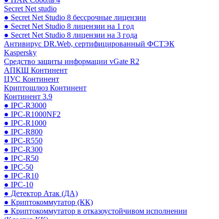
Secret Net studio
● Secret Net Studio 8 бессрочные лицензии
● Secret Net Studio 8 лицензии на 1 год
● Secret Net Studio 8 лицензии на 3 года
Антивирус DR.Web, сертифицированный ФСТЭК
Kaspersky
Средство защиты информации vGate R2
АПКШ Континент
ЦУС Континент
Криптошлюз Континент
Континент 3.9
● IPC-R3000
● IPC-R1000NF2
● IPC-R1000
● IPC-R800
● IPC-R550
● IPC-R300
● IPC-R50
● IPC-50
● IPC-R10
● IPC-10
● Детектор Атак (ДА)
● Криптокоммутатор (КК)
● Криптокоммутатор в отказоустойчивом исполнении