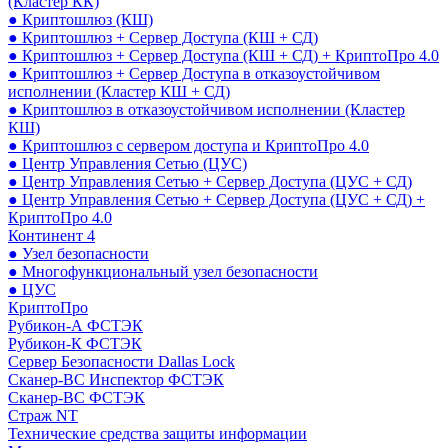
(Кластер КК)
● Криптошлюз (КШ)
● Криптошлюз + Сервер Доступа (КШ + СД)
● Криптошлюз + Сервер Доступа (КШ + СД) + КриптоПро 4.0
● Криптошлюз + Сервер Доступа в отказоустойчивом
исполнении (Кластер КШ + СД)
● Криптошлюз в отказоустойчивом исполнении (Кластер
КШ)
● Криптошлюз с сервером доступа и КриптоПро 4.0
● Центр Управления Сетью (ЦУС)
● Центр Управления Сетью + Сервер Доступа (ЦУС + СД)
● Центр Управления Сетью + Сервер Доступа (ЦУС + СД) +
КриптоПро 4.0
Континент 4
● Узел безопасности
● Многофункциональный узел безопасности
● ЦУС
КриптоПро
Рубикон-А ФСТЭК
Рубикон-К ФСТЭК
Сервер Безопасности Dallas Lock
Сканер-ВС Инспектор ФСТЭК
Сканер-ВС ФСТЭК
Страж NT
Технические средства защиты информации