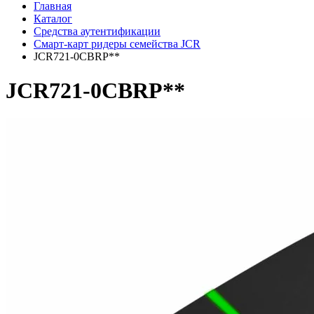
Главная
Каталог
Средства аутентификации
Смарт-карт ридеры семейства JCR
JCR721-0CBRP**
JCR721-0CBRP**