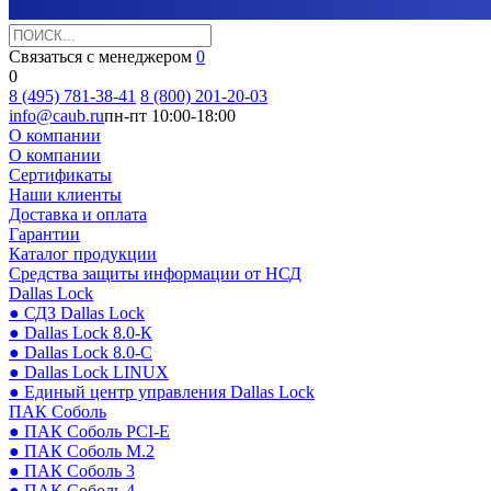
Связаться с менеджером
0
0
8 (495) 781-38-41
8 (800) 201-20-03
info@caub.ru
пн-пт 10:00-18:00
О компании
О компании
Сертификаты
Наши клиенты
Доставка и оплата
Гарантии
Каталог продукции
Средства защиты информации от НСД
Dallas Lock
● СДЗ Dallas Lock
● Dallas Lock 8.0-К
● Dallas Lock 8.0-С
● Dallas Lock LINUX
● Единый центр управления Dallas Lock
ПАК Соболь
● ПАК Соболь PCI-E
● ПАК Соболь М.2
● ПАК Соболь 3
● ПАК Соболь 4