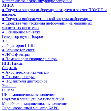
Металлические экранирующие заглушки
АННА
● Средства защиты информации от утечки за счет ПЭМИН и
наводок
● Средства виброакустической защиты информации
● Средства уничтожения информации на машинных
магнитных носителях
● Оснащение монтажа
Генератор шума Покров
ЗЭТ
Лаборатория ППШ
● Блокиратор связи
● ЛФС фильтры
● Помехоподавляющие фильтры
НПП Гамма
Сюртель
● Акустические излучатели
● Генераторы шума
● Подавители диктофонов
Эшелон
ПЭВМ
ПК в защищенном исполнении
Ноутбук в защищенном исполнении
Моноблок в защищенном исполнении
Экранированный монитор БАРС