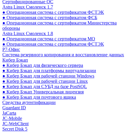
Сертифицированные ОС
Astra Linux Смоленск 1.7
● Операционная система с сертификатом ФСТЭК
● Операционная система с сертификатом ФСБ
● Операционная система с сертификатом Министерства
обороны
Astra Linux Смоленск 1.8
● Операционная система с сертификатом МО
● Операционная система с сертификатом ФСТЭК
Р7-Офис
Система резервного копирования и восстановление данных
Кибер Бэкап
● Кибер Бэкап для физического сервера
● Кибер Бэкап для платформы виртуализации
● Кибер Бэкап для рабочей станции Windows
● Кибер Бэкап для рабочей станции Linux
● Кибер Бэкап для СУБД на базе PostSQL
● Кибер Бэкап Универсальная лицензия
● Кибер Бэкап для почтового ящика
Средства аутентификации
Guardant ID
JaCarta
JC-Mobile
JC-WebClient
Secret Disk 5