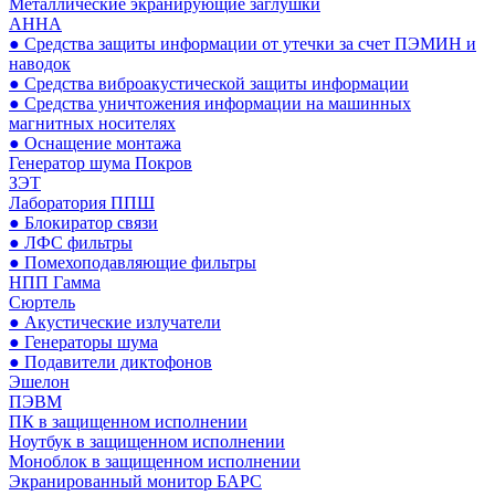
Металлические экранирующие заглушки
АННА
● Средства защиты информации от утечки за счет ПЭМИН и
наводок
● Средства виброакустической защиты информации
● Средства уничтожения информации на машинных
магнитных носителях
● Оснащение монтажа
Генератор шума Покров
ЗЭТ
Лаборатория ППШ
● Блокиратор связи
● ЛФС фильтры
● Помехоподавляющие фильтры
НПП Гамма
Сюртель
● Акустические излучатели
● Генераторы шума
● Подавители диктофонов
Эшелон
ПЭВМ
ПК в защищенном исполнении
Ноутбук в защищенном исполнении
Моноблок в защищенном исполнении
Экранированный монитор БАРС