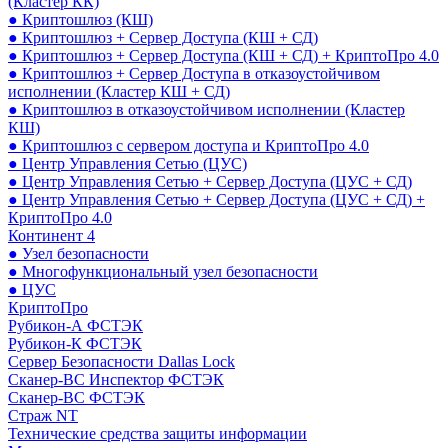
(Кластер КК)
● Криптошлюз (КШ)
● Криптошлюз + Сервер Доступа (КШ + СД)
● Криптошлюз + Сервер Доступа (КШ + СД) + КриптоПро 4.0
● Криптошлюз + Сервер Доступа в отказоустойчивом
исполнении (Кластер КШ + СД)
● Криптошлюз в отказоустойчивом исполнении (Кластер
КШ)
● Криптошлюз с сервером доступа и КриптоПро 4.0
● Центр Управления Сетью (ЦУС)
● Центр Управления Сетью + Сервер Доступа (ЦУС + СД)
● Центр Управления Сетью + Сервер Доступа (ЦУС + СД) +
КриптоПро 4.0
Континент 4
● Узел безопасности
● Многофункциональный узел безопасности
● ЦУС
КриптоПро
Рубикон-А ФСТЭК
Рубикон-К ФСТЭК
Сервер Безопасности Dallas Lock
Сканер-ВС Инспектор ФСТЭК
Сканер-ВС ФСТЭК
Страж NT
Технические средства защиты информации