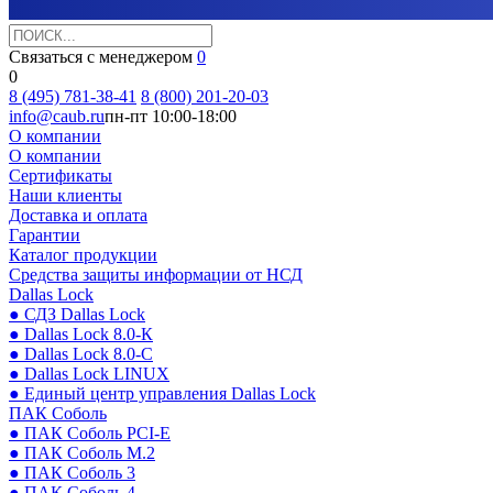
Связаться с менеджером
0
0
8 (495) 781-38-41
8 (800) 201-20-03
info@caub.ru
пн-пт 10:00-18:00
О компании
О компании
Сертификаты
Наши клиенты
Доставка и оплата
Гарантии
Каталог продукции
Средства защиты информации от НСД
Dallas Lock
● СДЗ Dallas Lock
● Dallas Lock 8.0-К
● Dallas Lock 8.0-С
● Dallas Lock LINUX
● Единый центр управления Dallas Lock
ПАК Соболь
● ПАК Соболь PCI-E
● ПАК Соболь М.2
● ПАК Соболь 3
● ПАК Соболь 4