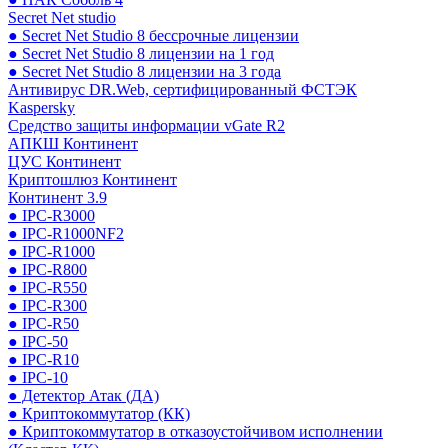
Secret Net studio
● Secret Net Studio 8 бессрочные лицензии
● Secret Net Studio 8 лицензии на 1 год
● Secret Net Studio 8 лицензии на 3 года
Антивирус DR.Web, сертифицированный ФСТЭК
Kaspersky
Средство защиты информации vGate R2
АПКШ Континент
ЦУС Континент
Криптошлюз Континент
Континент 3.9
● IPC-R3000
● IPC-R1000NF2
● IPC-R1000
● IPC-R800
● IPC-R550
● IPC-R300
● IPC-R50
● IPC-50
● IPC-R10
● IPC-10
● Детектор Атак (ДА)
● Криптокоммутатор (КК)
● Криптокоммутатор в отказоустойчивом исполнении