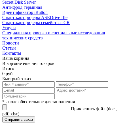
Secret Disk Server
Антифрод-терминал
Идентификатор iButton
Смарт-карт ридеры ASEDrive IIIe
Смарт-карт ридеры семейства JCR
Услуги
Специальная проверка и специальные исследования
технических средств
Новости
Статьи
Контакты
Ваша корзина
В корзине еще нет товаров
Итого
0 руб.
Быстрый заказ
* - поле обязательное для заполнения
Прикрепить файл (doc.,
pdf, xlsx)