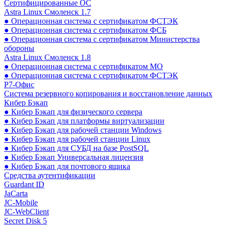
Сертифицированные ОС
Astra Linux Смоленск 1.7
● Операционная система с сертификатом ФСТЭК
● Операционная система с сертификатом ФСБ
● Операционная система с сертификатом Министерства
обороны
Astra Linux Смоленск 1.8
● Операционная система с сертификатом МО
● Операционная система с сертификатом ФСТЭК
Р7-Офис
Система резервного копирования и восстановление данных
Кибер Бэкап
● Кибер Бэкап для физического сервера
● Кибер Бэкап для платформы виртуализации
● Кибер Бэкап для рабочей станции Windows
● Кибер Бэкап для рабочей станции Linux
● Кибер Бэкап для СУБД на базе PostSQL
● Кибер Бэкап Универсальная лицензия
● Кибер Бэкап для почтового ящика
Средства аутентификации
Guardant ID
JaCarta
JC-Mobile
JC-WebClient
Secret Disk 5