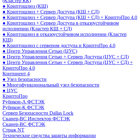
(Кластер КК)
● Криптошлюз (КШ)
● Криптошлюз + Сервер Доступа (КШ + СД)
● Криптошлюз + Сервер Доступа (КШ + СД) + КриптоПро 4.0
● Криптошлюз + Сервер Доступа в отказоустойчивом
исполнении (Кластер КШ + СД)
● Криптошлюз в отказоустойчивом исполнении (Кластер
КШ)
● Криптошлюз с сервером доступа и КриптоПро 4.0
● Центр Управления Сетью (ЦУС)
● Центр Управления Сетью + Сервер Доступа (ЦУС + СД)
● Центр Управления Сетью + Сервер Доступа (ЦУС + СД) +
КриптоПро 4.0
Континент 4
● Узел безопасности
● Многофункциональный узел безопасности
● ЦУС
КриптоПро
Рубикон-А ФСТЭК
Рубикон-К ФСТЭК
Сервер Безопасности Dallas Lock
Сканер-ВС Инспектор ФСТЭК
Сканер-ВС ФСТЭК
Страж NT
Технические средства защиты информации