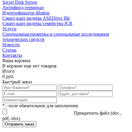
Secret Disk Server
Антифрод-терминал
Идентификатор iButton
Смарт-карт ридеры ASEDrive IIIe
Смарт-карт ридеры семейства JCR
Услуги
Специальная проверка и специальные исследования
технических средств
Новости
Статьи
Контакты
Ваша корзина
В корзине еще нет товаров
Итого
0 руб.
Быстрый заказ
* - поле обязательное для заполнения
Прикрепить файл (doc.,
pdf, xlsx)