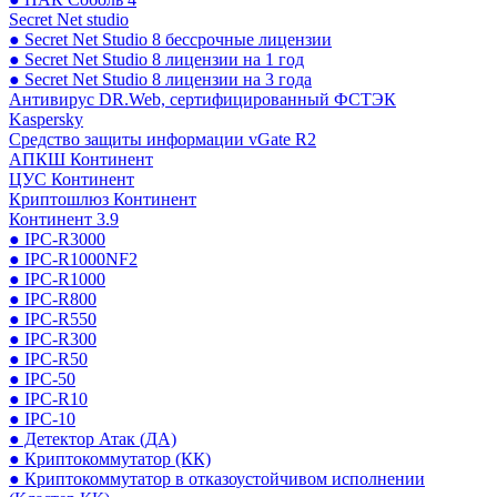
Secret Net studio
● Secret Net Studio 8 бессрочные лицензии
● Secret Net Studio 8 лицензии на 1 год
● Secret Net Studio 8 лицензии на 3 года
Антивирус DR.Web, сертифицированный ФСТЭК
Kaspersky
Средство защиты информации vGate R2
АПКШ Континент
ЦУС Континент
Криптошлюз Континент
Континент 3.9
● IPC-R3000
● IPC-R1000NF2
● IPC-R1000
● IPC-R800
● IPC-R550
● IPC-R300
● IPC-R50
● IPC-50
● IPC-R10
● IPC-10
● Детектор Атак (ДА)
● Криптокоммутатор (КК)
● Криптокоммутатор в отказоустойчивом исполнении