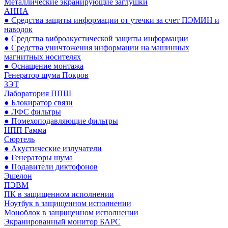
Металлические экранирующие заглушки
АННА
● Средства защиты информации от утечки за счет ПЭМИН и
наводок
● Средства виброакустической защиты информации
● Средства уничтожения информации на машинных
магнитных носителях
● Оснащение монтажа
Генератор шума Покров
ЗЭТ
Лаборатория ППШ
● Блокиратор связи
● ЛФС фильтры
● Помехоподавляющие фильтры
НПП Гамма
Сюртель
● Акустические излучатели
● Генераторы шума
● Подавители диктофонов
Эшелон
ПЭВМ
ПК в защищенном исполнении
Ноутбук в защищенном исполнении
Моноблок в защищенном исполнении
Экранированный монитор БАРС