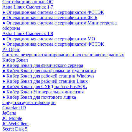
Сертифицированные ОС
Astra Linux Смоленск 1.7
● Операционная система с сертификатом ФСТЭК
● Операционная система с сертификатом ФСБ
● Операционная система с сертификатом Министерства
обороны
Astra Linux Смоленск 1.8
● Операционная система с сертификатом МО
● Операционная система с сертификатом ФСТЭК
Р7-Офис
Система резервного копирования и восстановление данных
Кибер Бэкап
● Кибер Бэкап для физического сервера
● Кибер Бэкап для платформы виртуализации
● Кибер Бэкап для рабочей станции Windows
● Кибер Бэкап для рабочей станции Linux
● Кибер Бэкап для СУБД на базе PostSQL
● Кибер Бэкап Универсальная лицензия
● Кибер Бэкап для почтового ящика
Средства аутентификации
Guardant ID
JaCarta
JC-Mobile
JC-WebClient
Secret Disk 5