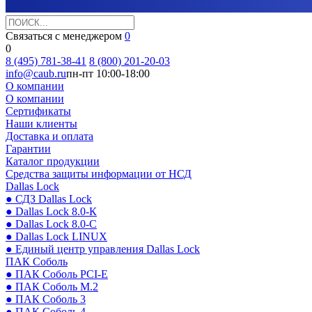
Связаться с менеджером
0
0
8 (495) 781-38-41
8 (800) 201-20-03
info@caub.ru
пн-пт 10:00-18:00
О компании
О компании
Сертификаты
Наши клиенты
Доставка и оплата
Гарантии
Каталог продукции
Средства защиты информации от НСД
Dallas Lock
● СДЗ Dallas Lock
● Dallas Lock 8.0-К
● Dallas Lock 8.0-С
● Dallas Lock LINUX
● Единый центр управления Dallas Lock
ПАК Соболь
● ПАК Соболь PCI-E
● ПАК Соболь М.2
● ПАК Соболь 3
● ПАК Соболь 4