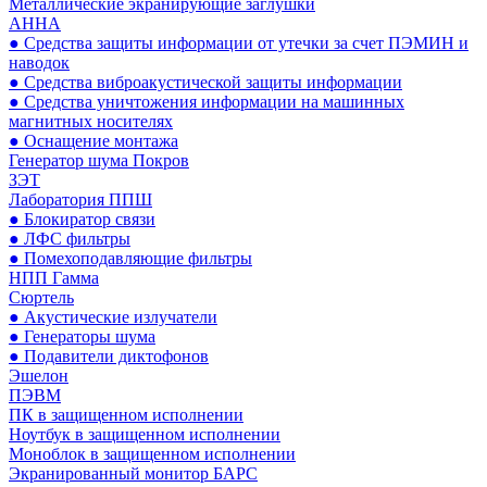
Металлические экранирующие заглушки
АННА
● Средства защиты информации от утечки за счет ПЭМИН и
наводок
● Средства виброакустической защиты информации
● Средства уничтожения информации на машинных
магнитных носителях
● Оснащение монтажа
Генератор шума Покров
ЗЭТ
Лаборатория ППШ
● Блокиратор связи
● ЛФС фильтры
● Помехоподавляющие фильтры
НПП Гамма
Сюртель
● Акустические излучатели
● Генераторы шума
● Подавители диктофонов
Эшелон
ПЭВМ
ПК в защищенном исполнении
Ноутбук в защищенном исполнении
Моноблок в защищенном исполнении
Экранированный монитор БАРС