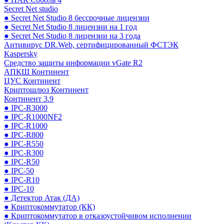
Secret Net studio
● Secret Net Studio 8 бессрочные лицензии
● Secret Net Studio 8 лицензии на 1 год
● Secret Net Studio 8 лицензии на 3 года
Антивирус DR.Web, сертифицированный ФСТЭК
Kaspersky
Средство защиты информации vGate R2
АПКШ Континент
ЦУС Континент
Криптошлюз Континент
Континент 3.9
● IPC-R3000
● IPC-R1000NF2
● IPC-R1000
● IPC-R800
● IPC-R550
● IPC-R300
● IPC-R50
● IPC-50
● IPC-R10
● IPC-10
● Детектор Атак (ДА)
● Криптокоммутатор (КК)
● Криптокоммутатор в отказоустойчивом исполнении