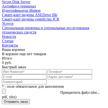
Secret Disk Server
Антифрод-терминал
Идентификатор iButton
Смарт-карт ридеры ASEDrive IIIe
Смарт-карт ридеры семейства JCR
Услуги
Специальная проверка и специальные исследования
технических средств
Новости
Статьи
Контакты
Ваша корзина
В корзине еще нет товаров
Итого
0 руб.
Быстрый заказ
* - поле обязательное для заполнения
Прикрепить файл (doc.,
pdf, xlsx)