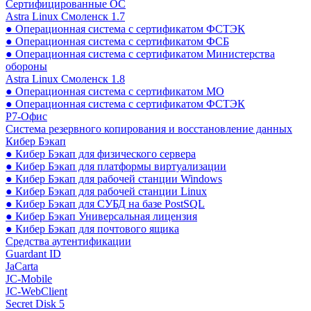
Сертифицированные ОС
Astra Linux Смоленск 1.7
● Операционная система с сертификатом ФСТЭК
● Операционная система с сертификатом ФСБ
● Операционная система с сертификатом Министерства
обороны
Astra Linux Смоленск 1.8
● Операционная система с сертификатом МО
● Операционная система с сертификатом ФСТЭК
Р7-Офис
Система резервного копирования и восстановление данных
Кибер Бэкап
● Кибер Бэкап для физического сервера
● Кибер Бэкап для платформы виртуализации
● Кибер Бэкап для рабочей станции Windows
● Кибер Бэкап для рабочей станции Linux
● Кибер Бэкап для СУБД на базе PostSQL
● Кибер Бэкап Универсальная лицензия
● Кибер Бэкап для почтового ящика
Средства аутентификации
Guardant ID
JaCarta
JC-Mobile
JC-WebClient
Secret Disk 5