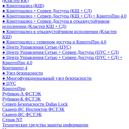
(Кластер КК)
● Криптошлюз (КШ)
● Криптошлюз + Сервер Доступа (КШ + СД)
● Криптошлюз + Сервер Доступа (КШ + СД) + КриптоПро 4.0
● Криптошлюз + Сервер Доступа в отказоустойчивом
исполнении (Кластер КШ + СД)
● Криптошлюз в отказоустойчивом исполнении (Кластер
КШ)
● Криптошлюз с сервером доступа и КриптоПро 4.0
● Центр Управления Сетью (ЦУС)
● Центр Управления Сетью + Сервер Доступа (ЦУС + СД)
● Центр Управления Сетью + Сервер Доступа (ЦУС + СД) +
КриптоПро 4.0
Континент 4
● Узел безопасности
● Многофункциональный узел безопасности
● ЦУС
КриптоПро
Рубикон-А ФСТЭК
Рубикон-К ФСТЭК
Сервер Безопасности Dallas Lock
Сканер-ВС Инспектор ФСТЭК
Сканер-ВС ФСТЭК
Страж NT
Технические средства защиты информации