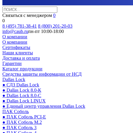
Связаться с менеджером
0
0
8 (495) 781-38-41
8 (800) 201-20-03
info@caub.ru
пн-пт 10:00-18:00
О компании
О компании
Сертификаты
Наши клиенты
Доставка и оплата
Гарантии
Каталог продукции
Средства защиты информации от НСД
Dallas Lock
● СДЗ Dallas Lock
● Dallas Lock 8.0-К
● Dallas Lock 8.0-С
● Dallas Lock LINUX
● Единый центр управления Dallas Lock
ПАК Соболь
● ПАК Соболь PCI-E
● ПАК Соболь М.2
● ПАК Соболь 3
● ПАК Соболь 4