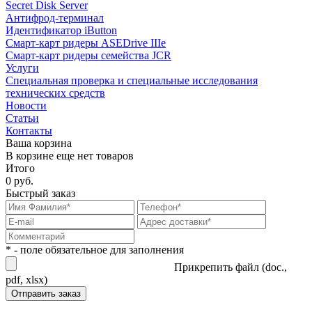
Secret Disk Server
Антифрод-терминал
Идентификатор iButton
Смарт-карт ридеры ASEDrive IIIe
Смарт-карт ридеры семейства JCR
Услуги
Специальная проверка и специальные исследования
технических средств
Новости
Статьи
Контакты
Ваша корзина
В корзине еще нет товаров
Итого
0 руб.
Быстрый заказ
* - поле обязательное для заполнения
Прикрепить файл (doc.,
pdf, xlsx)