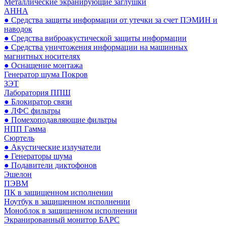
Металлические экранирующие заглушки
АННА
● Средства защиты информации от утечки за счет ПЭМИН и
наводок
● Средства виброакустической защиты информации
● Средства уничтожения информации на машинных
магнитных носителях
● Оснащение монтажа
Генератор шума Покров
ЗЭТ
Лаборатория ППШ
● Блокиратор связи
● ЛФС фильтры
● Помехоподавляющие фильтры
НПП Гамма
Сюртель
● Акустические излучатели
● Генераторы шума
● Подавители диктофонов
Эшелон
ПЭВМ
ПК в защищенном исполнении
Ноутбук в защищенном исполнении
Моноблок в защищенном исполнении
Экранированный монитор БАРС