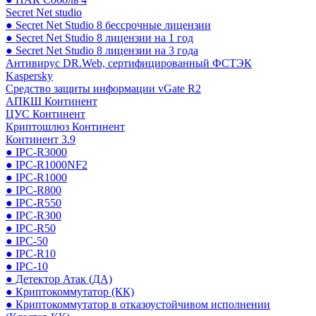
Secret Net studio
● Secret Net Studio 8 бессрочные лицензии
● Secret Net Studio 8 лицензии на 1 год
● Secret Net Studio 8 лицензии на 3 года
Антивирус DR.Web, сертифицированный ФСТЭК
Kaspersky
Средство защиты информации vGate R2
АПКШ Континент
ЦУС Континент
Криптошлюз Континент
Континент 3.9
● IPC-R3000
● IPC-R1000NF2
● IPC-R1000
● IPC-R800
● IPC-R550
● IPC-R300
● IPC-R50
● IPC-50
● IPC-R10
● IPC-10
● Детектор Атак (ДА)
● Криптокоммутатор (КК)
● Криптокоммутатор в отказоустойчивом исполнении