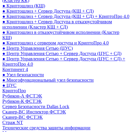
(Кластер КК)
● Криптошлюз (КШ)
● Криптошлюз + Сервер Доступа (КШ + СД)
● Криптошлюз + Сервер Доступа (КШ + СД) + КриптоПро 4.0
● Криптошлюз + Сервер Доступа в отказоустойчивом
исполнении (Кластер КШ + СД)
● Криптошлюз в отказоустойчивом исполнении (Кластер
КШ)
● Криптошлюз с сервером доступа и КриптоПро 4.0
● Центр Управления Сетью (ЦУС)
● Центр Управления Сетью + Сервер Доступа (ЦУС + СД)
● Центр Управления Сетью + Сервер Доступа (ЦУС + СД) +
КриптоПро 4.0
Континент 4
● Узел безопасности
● Многофункциональный узел безопасности
● ЦУС
КриптоПро
Рубикон-А ФСТЭК
Рубикон-К ФСТЭК
Сервер Безопасности Dallas Lock
Сканер-ВС Инспектор ФСТЭК
Сканер-ВС ФСТЭК
Страж NT
Технические средства защиты информации