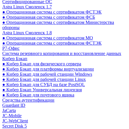
Сертифицированные ОС
Astra Linux Смоленск 1.7
● Операционная система с сертификатом ФСТЭК
● Операционная система с сертификатом ФСБ
● Операционная система с сертификатом Министерства
обороны
Astra Linux Смоленск 1.8
● Операционная система с сертификатом МО
● Операционная система с сертификатом ФСТЭК
Р7-Офис
Система резервного копирования и восстановление данных
Кибер Бэкап
● Кибер Бэкап для физического сервера
● Кибер Бэкап для платформы виртуализации
● Кибер Бэкап для рабочей станции Windows
● Кибер Бэкап для рабочей станции Linux
● Кибер Бэкап для СУБД на базе PostSQL
● Кибер Бэкап Универсальная лицензия
● Кибер Бэкап для почтового ящика
Средства аутентификации
Guardant ID
JaCarta
JC-Mobile
JC-WebClient
Secret Disk 5