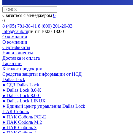
Связаться с менеджером
0
0
8 (495) 781-38-41
8 (800) 201-20-03
info@caub.ru
пн-пт 10:00-18:00
О компании
О компании
Сертификаты
Наши клиенты
Доставка и оплата
Гарантии
Каталог продукции
Средства защиты информации от НСД
Dallas Lock
● СДЗ Dallas Lock
● Dallas Lock 8.0-К
● Dallas Lock 8.0-С
● Dallas Lock LINUX
● Единый центр управления Dallas Lock
ПАК Соболь
● ПАК Соболь PCI-E
● ПАК Соболь М.2
● ПАК Соболь 3
● ПАК Соболь 4