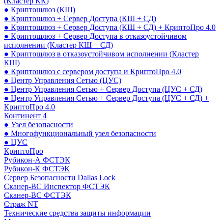
(Кластер КК)
● Криптошлюз (КШ)
● Криптошлюз + Сервер Доступа (КШ + СД)
● Криптошлюз + Сервер Доступа (КШ + СД) + КриптоПро 4.0
● Криптошлюз + Сервер Доступа в отказоустойчивом
исполнении (Кластер КШ + СД)
● Криптошлюз в отказоустойчивом исполнении (Кластер
КШ)
● Криптошлюз с сервером доступа и КриптоПро 4.0
● Центр Управления Сетью (ЦУС)
● Центр Управления Сетью + Сервер Доступа (ЦУС + СД)
● Центр Управления Сетью + Сервер Доступа (ЦУС + СД) +
КриптоПро 4.0
Континент 4
● Узел безопасности
● Многофункциональный узел безопасности
● ЦУС
КриптоПро
Рубикон-А ФСТЭК
Рубикон-К ФСТЭК
Сервер Безопасности Dallas Lock
Сканер-ВС Инспектор ФСТЭК
Сканер-ВС ФСТЭК
Страж NT
Технические средства защиты информации