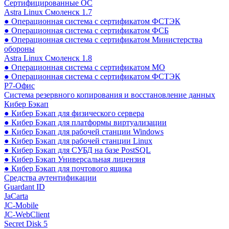
Сертифицированные ОС
Astra Linux Смоленск 1.7
● Операционная система с сертификатом ФСТЭК
● Операционная система с сертификатом ФСБ
● Операционная система с сертификатом Министерства
обороны
Astra Linux Смоленск 1.8
● Операционная система с сертификатом МО
● Операционная система с сертификатом ФСТЭК
Р7-Офис
Система резервного копирования и восстановление данных
Кибер Бэкап
● Кибер Бэкап для физического сервера
● Кибер Бэкап для платформы виртуализации
● Кибер Бэкап для рабочей станции Windows
● Кибер Бэкап для рабочей станции Linux
● Кибер Бэкап для СУБД на базе PostSQL
● Кибер Бэкап Универсальная лицензия
● Кибер Бэкап для почтового ящика
Средства аутентификации
Guardant ID
JaCarta
JC-Mobile
JC-WebClient
Secret Disk 5