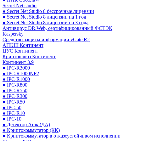
Secret Net studio
● Secret Net Studio 8 бессрочные лицензии
● Secret Net Studio 8 лицензии на 1 год
● Secret Net Studio 8 лицензии на 3 года
Антивирус DR.Web, сертифицированный ФСТЭК
Kaspersky
Средство защиты информации vGate R2
АПКШ Континент
ЦУС Континент
Криптошлюз Континент
Континент 3.9
● IPC-R3000
● IPC-R1000NF2
● IPC-R1000
● IPC-R800
● IPC-R550
● IPC-R300
● IPC-R50
● IPC-50
● IPC-R10
● IPC-10
● Детектор Атак (ДА)
● Криптокоммутатор (КК)
● Криптокоммутатор в отказоустойчивом исполнении