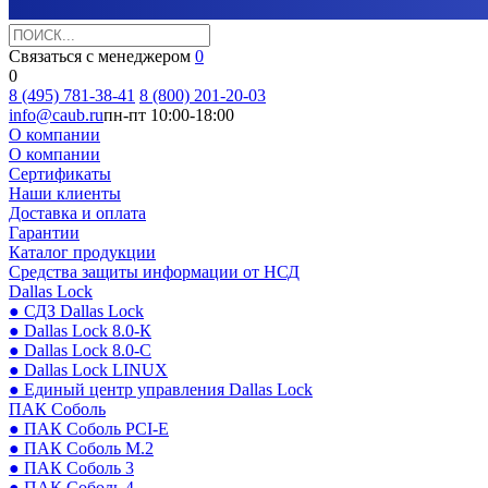
Связаться с менеджером
0
0
8 (495) 781-38-41
8 (800) 201-20-03
info@caub.ru
пн-пт 10:00-18:00
О компании
О компании
Сертификаты
Наши клиенты
Доставка и оплата
Гарантии
Каталог продукции
Средства защиты информации от НСД
Dallas Lock
● СДЗ Dallas Lock
● Dallas Lock 8.0-К
● Dallas Lock 8.0-С
● Dallas Lock LINUX
● Единый центр управления Dallas Lock
ПАК Соболь
● ПАК Соболь PCI-E
● ПАК Соболь М.2
● ПАК Соболь 3
● ПАК Соболь 4