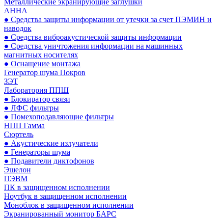
Металлические экранирующие заглушки
АННА
● Средства защиты информации от утечки за счет ПЭМИН и
наводок
● Средства виброакустической защиты информации
● Средства уничтожения информации на машинных
магнитных носителях
● Оснащение монтажа
Генератор шума Покров
ЗЭТ
Лаборатория ППШ
● Блокиратор связи
● ЛФС фильтры
● Помехоподавляющие фильтры
НПП Гамма
Сюртель
● Акустические излучатели
● Генераторы шума
● Подавители диктофонов
Эшелон
ПЭВМ
ПК в защищенном исполнении
Ноутбук в защищенном исполнении
Моноблок в защищенном исполнении
Экранированный монитор БАРС