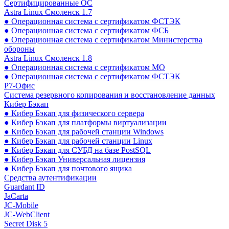
Сертифицированные ОС
Astra Linux Смоленск 1.7
● Операционная система с сертификатом ФСТЭК
● Операционная система с сертификатом ФСБ
● Операционная система с сертификатом Министерства
обороны
Astra Linux Смоленск 1.8
● Операционная система с сертификатом МО
● Операционная система с сертификатом ФСТЭК
Р7-Офис
Система резервного копирования и восстановление данных
Кибер Бэкап
● Кибер Бэкап для физического сервера
● Кибер Бэкап для платформы виртуализации
● Кибер Бэкап для рабочей станции Windows
● Кибер Бэкап для рабочей станции Linux
● Кибер Бэкап для СУБД на базе PostSQL
● Кибер Бэкап Универсальная лицензия
● Кибер Бэкап для почтового ящика
Средства аутентификации
Guardant ID
JaCarta
JC-Mobile
JC-WebClient
Secret Disk 5