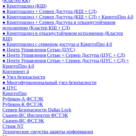
(Кластер КК)
● Криптошлюз (КШ)
● Криптошлюз + Сервер Доступа (КШ + СД)
● Криптошлюз + Сервер Доступа (КШ + СД) + КриптоПро 4.0
● Криптошлюз + Сервер Доступа в отказоустойчивом
исполнении (Кластер КШ + СД)
● Криптошлюз в отказоустойчивом исполнении (Кластер
КШ)
● Криптошлюз с сервером доступа и КриптоПро 4.0
● Центр Управления Сетью (ЦУС)
● Центр Управления Сетью + Сервер Доступа (ЦУС + СД)
● Центр Управления Сетью + Сервер Доступа (ЦУС + СД) +
КриптоПро 4.0
Континент 4
● Узел безопасности
● Многофункциональный узел безопасности
● ЦУС
КриптоПро
Рубикон-А ФСТЭК
Рубикон-К ФСТЭК
Сервер Безопасности Dallas Lock
Сканер-ВС Инспектор ФСТЭК
Сканер-ВС ФСТЭК
Страж NT
Технические средства защиты информации