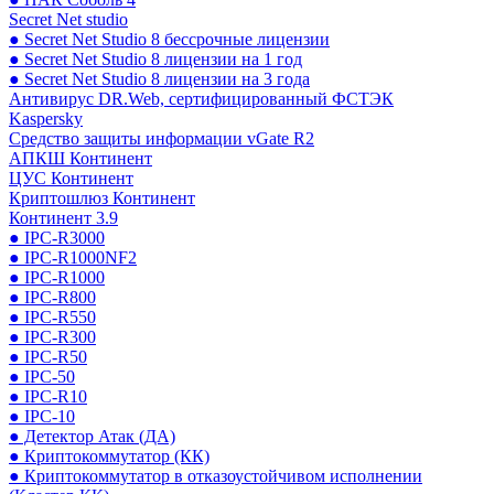
Secret Net studio
● Secret Net Studio 8 бессрочные лицензии
● Secret Net Studio 8 лицензии на 1 год
● Secret Net Studio 8 лицензии на 3 года
Антивирус DR.Web, сертифицированный ФСТЭК
Kaspersky
Средство защиты информации vGate R2
АПКШ Континент
ЦУС Континент
Криптошлюз Континент
Континент 3.9
● IPC-R3000
● IPC-R1000NF2
● IPC-R1000
● IPC-R800
● IPC-R550
● IPC-R300
● IPC-R50
● IPC-50
● IPC-R10
● IPC-10
● Детектор Атак (ДА)
● Криптокоммутатор (КК)
● Криптокоммутатор в отказоустойчивом исполнении