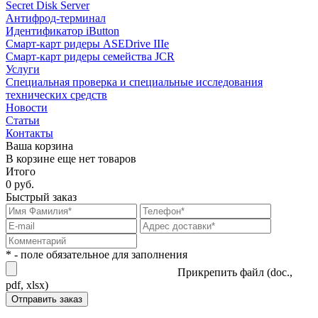
Secret Disk Server
Антифрод-терминал
Идентификатор iButton
Смарт-карт ридеры ASEDrive IIIe
Смарт-карт ридеры семейства JCR
Услуги
Специальная проверка и специальные исследования
технических средств
Новости
Статьи
Контакты
Ваша корзина
В корзине еще нет товаров
Итого
0 руб.
Быстрый заказ
* - поле обязательное для заполнения
Прикрепить файл (doc.,
pdf, xlsx)