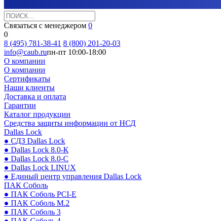
Связаться с менеджером
0
0
8 (495) 781-38-41
8 (800) 201-20-03
info@caub.ru
пн-пт 10:00-18:00
О компании
О компании
Сертификаты
Наши клиенты
Доставка и оплата
Гарантии
Каталог продукции
Средства защиты информации от НСД
Dallas Lock
● СДЗ Dallas Lock
● Dallas Lock 8.0-К
● Dallas Lock 8.0-С
● Dallas Lock LINUX
● Единый центр управления Dallas Lock
ПАК Соболь
● ПАК Соболь PCI-E
● ПАК Соболь М.2
● ПАК Соболь 3
● ПАК Соболь 4