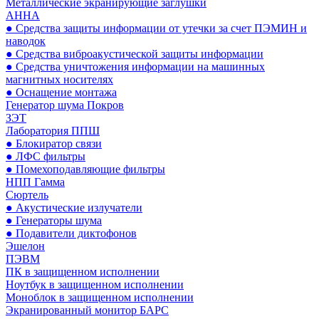
Металлические экранирующие заглушки
АННА
● Средства защиты информации от утечки за счет ПЭМИН и
наводок
● Средства виброакустической защиты информации
● Средства уничтожения информации на машинных
магнитных носителях
● Оснащение монтажа
Генератор шума Покров
ЗЭТ
Лаборатория ППШ
● Блокиратор связи
● ЛФС фильтры
● Помехоподавляющие фильтры
НПП Гамма
Сюртель
● Акустические излучатели
● Генераторы шума
● Подавители диктофонов
Эшелон
ПЭВМ
ПК в защищенном исполнении
Ноутбук в защищенном исполнении
Моноблок в защищенном исполнении
Экранированный монитор БАРС