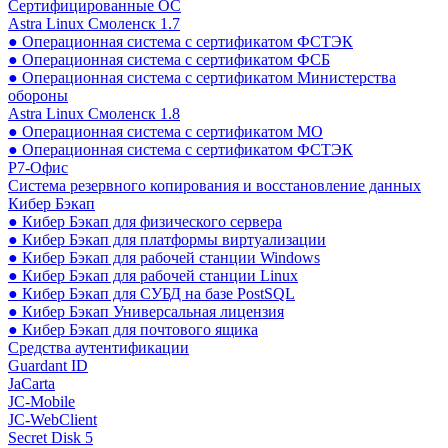
Сертифицированные ОС
Astra Linux Смоленск 1.7
● Операционная система с сертификатом ФСТЭК
● Операционная система с сертификатом ФСБ
● Операционная система с сертификатом Министерства
обороны
Astra Linux Смоленск 1.8
● Операционная система с сертификатом МО
● Операционная система с сертификатом ФСТЭК
Р7-Офис
Система резервного копирования и восстановление данных
Кибер Бэкап
● Кибер Бэкап для физического сервера
● Кибер Бэкап для платформы виртуализации
● Кибер Бэкап для рабочей станции Windows
● Кибер Бэкап для рабочей станции Linux
● Кибер Бэкап для СУБД на базе PostSQL
● Кибер Бэкап Универсальная лицензия
● Кибер Бэкап для почтового ящика
Средства аутентификации
Guardant ID
JaCarta
JC-Mobile
JC-WebClient
Secret Disk 5