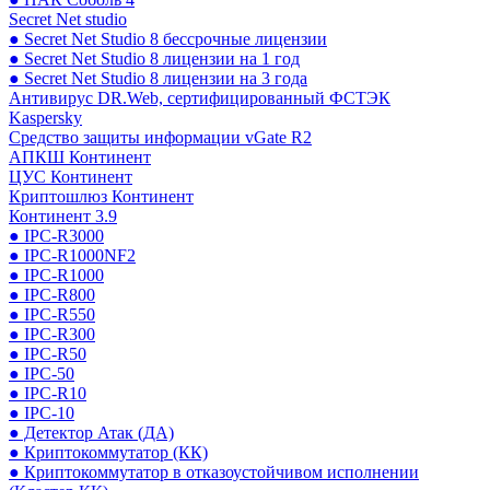
Secret Net studio
● Secret Net Studio 8 бессрочные лицензии
● Secret Net Studio 8 лицензии на 1 год
● Secret Net Studio 8 лицензии на 3 года
Антивирус DR.Web, сертифицированный ФСТЭК
Kaspersky
Средство защиты информации vGate R2
АПКШ Континент
ЦУС Континент
Криптошлюз Континент
Континент 3.9
● IPC-R3000
● IPC-R1000NF2
● IPC-R1000
● IPC-R800
● IPC-R550
● IPC-R300
● IPC-R50
● IPC-50
● IPC-R10
● IPC-10
● Детектор Атак (ДА)
● Криптокоммутатор (КК)
● Криптокоммутатор в отказоустойчивом исполнении