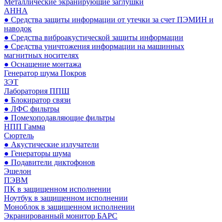
Металлические экранирующие заглушки
АННА
● Средства защиты информации от утечки за счет ПЭМИН и
наводок
● Средства виброакустической защиты информации
● Средства уничтожения информации на машинных
магнитных носителях
● Оснащение монтажа
Генератор шума Покров
ЗЭТ
Лаборатория ППШ
● Блокиратор связи
● ЛФС фильтры
● Помехоподавляющие фильтры
НПП Гамма
Сюртель
● Акустические излучатели
● Генераторы шума
● Подавители диктофонов
Эшелон
ПЭВМ
ПК в защищенном исполнении
Ноутбук в защищенном исполнении
Моноблок в защищенном исполнении
Экранированный монитор БАРС