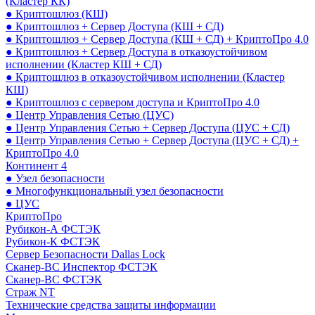
(Кластер КК)
● Криптошлюз (КШ)
● Криптошлюз + Сервер Доступа (КШ + СД)
● Криптошлюз + Сервер Доступа (КШ + СД) + КриптоПро 4.0
● Криптошлюз + Сервер Доступа в отказоустойчивом
исполнении (Кластер КШ + СД)
● Криптошлюз в отказоустойчивом исполнении (Кластер
КШ)
● Криптошлюз с сервером доступа и КриптоПро 4.0
● Центр Управления Сетью (ЦУС)
● Центр Управления Сетью + Сервер Доступа (ЦУС + СД)
● Центр Управления Сетью + Сервер Доступа (ЦУС + СД) +
КриптоПро 4.0
Континент 4
● Узел безопасности
● Многофункциональный узел безопасности
● ЦУС
КриптоПро
Рубикон-А ФСТЭК
Рубикон-К ФСТЭК
Сервер Безопасности Dallas Lock
Сканер-ВС Инспектор ФСТЭК
Сканер-ВС ФСТЭК
Страж NT
Технические средства защиты информации