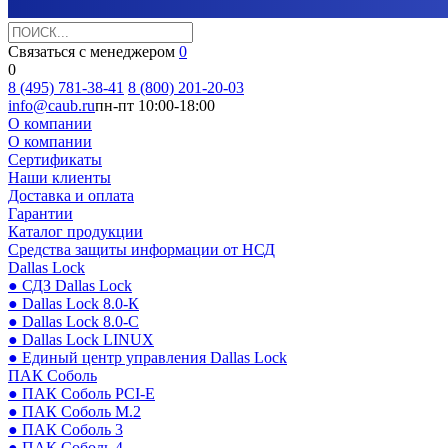
Связаться с менеджером
0
0
8 (495) 781-38-41
8 (800) 201-20-03
info@caub.ru
пн-пт 10:00-18:00
О компании
О компании
Сертификаты
Наши клиенты
Доставка и оплата
Гарантии
Каталог продукции
Средства защиты информации от НСД
Dallas Lock
● СДЗ Dallas Lock
● Dallas Lock 8.0-К
● Dallas Lock 8.0-С
● Dallas Lock LINUX
● Единый центр управления Dallas Lock
ПАК Соболь
● ПАК Соболь PCI-E
● ПАК Соболь М.2
● ПАК Соболь 3
● ПАК Соболь 4