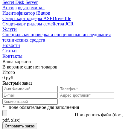
Secret Disk Server
Антифрод-терминал
Идентификатор iButton
Смарт-карт ридеры ASEDrive IIIe
Смарт-карт ридеры семейства JCR
Услуги
Специальная проверка и специальные исследования
технических средств
Новости
Статьи
Контакты
Ваша корзина
В корзине еще нет товаров
Итого
0 руб.
Быстрый заказ
* - поле обязательное для заполнения
Прикрепить файл (doc.,
pdf, xlsx)