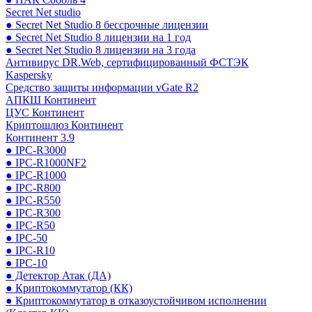
Secret Net studio
● Secret Net Studio 8 бессрочные лицензии
● Secret Net Studio 8 лицензии на 1 год
● Secret Net Studio 8 лицензии на 3 года
Антивирус DR.Web, сертифицированный ФСТЭК
Kaspersky
Средство защиты информации vGate R2
АПКШ Континент
ЦУС Континент
Криптошлюз Континент
Континент 3.9
● IPC-R3000
● IPC-R1000NF2
● IPC-R1000
● IPC-R800
● IPC-R550
● IPC-R300
● IPC-R50
● IPC-50
● IPC-R10
● IPC-10
● Детектор Атак (ДА)
● Криптокоммутатор (КК)
● Криптокоммутатор в отказоустойчивом исполнении