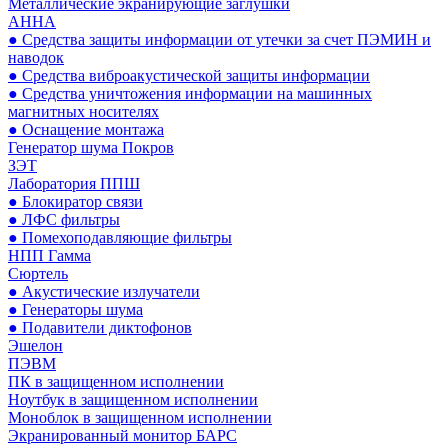
Металлические экранирующие заглушки
АННА
● Средства защиты информации от утечки за счет ПЭМИН и
наводок
● Средства виброакустической защиты информации
● Средства уничтожения информации на машинных
магнитных носителях
● Оснащение монтажа
Генератор шума Покров
ЗЭТ
Лаборатория ППШ
● Блокиратор связи
● ЛФС фильтры
● Помехоподавляющие фильтры
НПП Гамма
Сюртель
● Акустические излучатели
● Генераторы шума
● Подавители диктофонов
Эшелон
ПЭВМ
ПК в защищенном исполнении
Ноутбук в защищенном исполнении
Моноблок в защищенном исполнении
Экранированный монитор БАРС