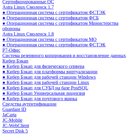
Сертифицированные ОС
Astra Linux Смоленск 1.7
● Операционная система с сертификатом ФСТЭК
● Операционная система с сертификатом ФСБ
● Операционная система с сертификатом Министерства
обороны
Astra Linux Смоленск 1.8
● Операционная система с сертификатом МО
● Операционная система с сертификатом ФСТЭК
Р7-Офис
Система резервного копирования и восстановление данных
Кибер Бэкап
● Кибер Бэкап для физического сервера
● Кибер Бэкап для платформы виртуализации
● Кибер Бэкап для рабочей станции Windows
● Кибер Бэкап для рабочей станции Linux
● Кибер Бэкап для СУБД на базе PostSQL
● Кибер Бэкап Универсальная лицензия
● Кибер Бэкап для почтового ящика
Средства аутентификации
Guardant ID
JaCarta
JC-Mobile
JC-WebClient
Secret Disk 5