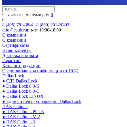
Связаться с менеджером
0
0
8 (495) 781-38-41
8 (800) 201-20-03
info@caub.ru
пн-пт 10:00-18:00
О компании
О компании
Сертификаты
Наши клиенты
Доставка и оплата
Гарантии
Каталог продукции
Средства защиты информации от НСД
Dallas Lock
● СДЗ Dallas Lock
● Dallas Lock 8.0-К
● Dallas Lock 8.0-С
● Dallas Lock LINUX
● Единый центр управления Dallas Lock
ПАК Соболь
● ПАК Соболь PCI-E
● ПАК Соболь М.2
● ПАК Соболь 3
● ПАК Соболь 4