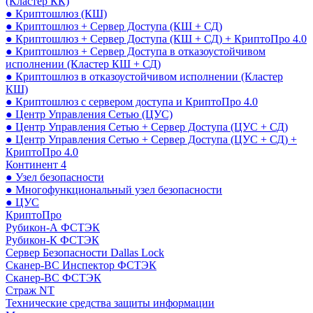
(Кластер КК)
● Криптошлюз (КШ)
● Криптошлюз + Сервер Доступа (КШ + СД)
● Криптошлюз + Сервер Доступа (КШ + СД) + КриптоПро 4.0
● Криптошлюз + Сервер Доступа в отказоустойчивом
исполнении (Кластер КШ + СД)
● Криптошлюз в отказоустойчивом исполнении (Кластер
КШ)
● Криптошлюз с сервером доступа и КриптоПро 4.0
● Центр Управления Сетью (ЦУС)
● Центр Управления Сетью + Сервер Доступа (ЦУС + СД)
● Центр Управления Сетью + Сервер Доступа (ЦУС + СД) +
КриптоПро 4.0
Континент 4
● Узел безопасности
● Многофункциональный узел безопасности
● ЦУС
КриптоПро
Рубикон-А ФСТЭК
Рубикон-К ФСТЭК
Сервер Безопасности Dallas Lock
Сканер-ВС Инспектор ФСТЭК
Сканер-ВС ФСТЭК
Страж NT
Технические средства защиты информации