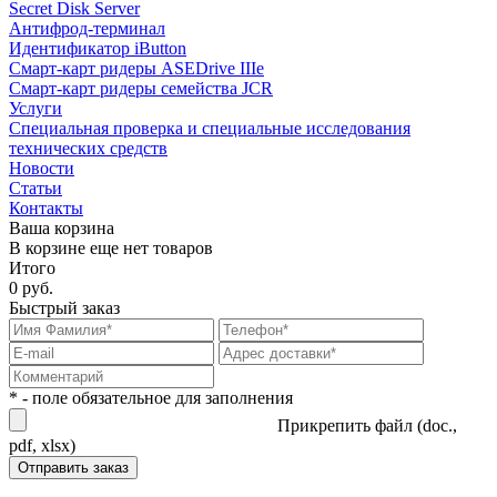
Secret Disk Server
Антифрод-терминал
Идентификатор iButton
Смарт-карт ридеры ASEDrive IIIe
Смарт-карт ридеры семейства JCR
Услуги
Специальная проверка и специальные исследования
технических средств
Новости
Статьи
Контакты
Ваша корзина
В корзине еще нет товаров
Итого
0 руб.
Быстрый заказ
* - поле обязательное для заполнения
Прикрепить файл (doc.,
pdf, xlsx)