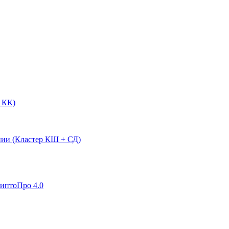
 КК)
нии (Кластер КШ + СД)
риптоПро 4.0