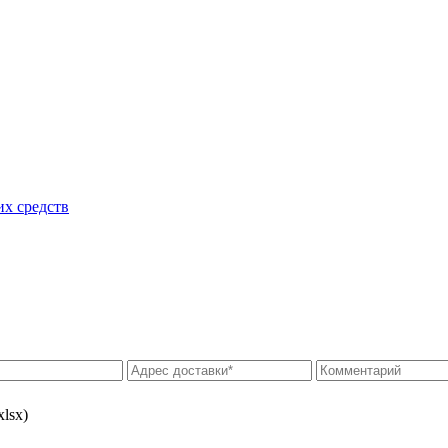
их средств
xlsx)