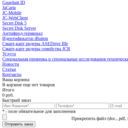
Guardant ID
JaCarta
JC-Mobile
JC-WebClient
Secret Disk 5
Secret Disk Server
Антифрод-терминал
Идентификатор iButton
Смарт-карт ридеры ASEDrive IIIe
Смарт-карт ридеры семейства JCR
Услуги
Специальная проверка и специальные исследования техническ
Новости
Статьи
Контакты
Ваша корзина
В корзине еще нет товаров
Итого
0 руб.
Быстрый заказ
* - поле обязательное для заполнения
Прикрепить файл (doc., pdf, 