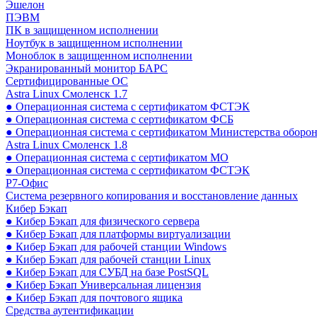
Эшелон
ПЭВМ
ПК в защищенном исполнении
Ноутбук в защищенном исполнении
Моноблок в защищенном исполнении
Экранированный монитор БАРС
Сертифицированные ОС
Astra Linux Смоленск 1.7
● Операционная система с сертификатом ФСТЭК
● Операционная система с сертификатом ФСБ
● Операционная система с сертификатом Министерства оборо
Astra Linux Смоленск 1.8
● Операционная система с сертификатом МО
● Операционная система с сертификатом ФСТЭК
Р7-Офис
Система резервного копирования и восстановление данных
Кибер Бэкап
● Кибер Бэкап для физического сервера
● Кибер Бэкап для платформы виртуализации
● Кибер Бэкап для рабочей станции Windows
● Кибер Бэкап для рабочей станции Linux
● Кибер Бэкап для СУБД на базе PostSQL
● Кибер Бэкап Универсальная лицензия
● Кибер Бэкап для почтового ящика
Средства аутентификации