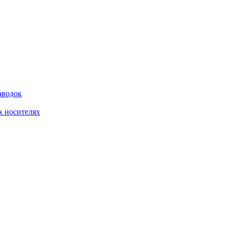
аводок
 носителях