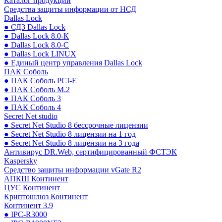
Каталог продукции
Средства защиты информации от НСД
Dallas Lock
● СДЗ Dallas Lock
● Dallas Lock 8.0-К
● Dallas Lock 8.0-С
● Dallas Lock LINUX
● Единый центр управления Dallas Lock
ПАК Соболь
● ПАК Соболь PCI-E
● ПАК Соболь М.2
● ПАК Соболь 3
● ПАК Соболь 4
Secret Net studio
● Secret Net Studio 8 бессрочные лицензии
● Secret Net Studio 8 лицензии на 1 год
● Secret Net Studio 8 лицензии на 3 года
Антивирус DR.Web, сертифицированный ФСТЭК
Kaspersky
Средство защиты информации vGate R2
АПКШ Континент
ЦУС Континент
Криптошлюз Континент
Континент 3.9
● IPC-R3000