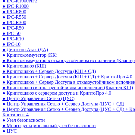
● IPC-R1000NF2
● IPC-R1000
● IPC-R800
● IPC-R550
● IPC-R300
● IPC-R50
● IPC-50
● IPC-R10
● IPC-10
● Детектор Атак (ДА)
● Криптокоммутатор (КК)
● Криптокоммутатор в отказоустойчивом исполнении (Кластер
● Криптошлюз (КШ)
● Криптошлюз + Сервер Доступа (КШ + СД)
● Криптошлюз + Сервер Доступа (КШ + СД) + КриптоПро 4.0
● Криптошлюз + Сервер Доступа в отказоустойчивом исполне
● Криптошлюз в отказоустойчивом исполнении (Кластер КШ)
● Криптошлюз с сервером доступа и КриптоПро 4.0
● Центр Управления Сетью (ЦУС)
● Центр Управления Сетью + Сервер Доступа (ЦУС + СД)
● Центр Управления Сетью + Сервер Доступа (ЦУС + СД) + К
Континент 4
● Узел безопасности
● Многофункциональный узел безопасности
● ЦУС