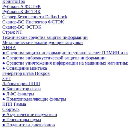
КриптоПро
Рубикон-А ФСТЭК
Рубикон-К ФСТЭК
Сервер Безопасности Dallas Lock
Сканер-ВС Инспектор ФСТЭК
Сканер-ВС ФСТЭК
Страж NT
Технические средства защиты информации
Металлические экранирующие заглушки
АННА
● Средства защиты информации от утечки за счет ПЭМИН и н
● Средства виброакустической защиты информации
● Средства уничтожения информации на машинных магнитных
● Оснащение монтажа
Генератор шума Покров
ЗЭТ
Лаборатория ППШ
● Блокиратор связи
● ЛФС фильтры
● Помехоподавляющие фильтры
НПП Гамма
Сюртель
● Акустические излучатели
● Генераторы шума
● Подавители диктофонов