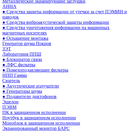
Металлические экранирующие заглушки
АННА
● Средства защиты информации от утечки за счет ПЭМИН и
наводок
● Средства виброакустической защиты информации
● Средства уничтожения информации на машинных
магнитных носителях
● Оснащение монтажа
Генератор шума Покров
ЗЭТ
Лаборатория ППШ
● Блокиратор связи
● ЛФС фильтры
● Помехоподавляющие фильтры
НПП Гамма
Сюртель
● Акустические излучатели
● Генераторы шума
● Подавители диктофонов
Эшелон
ПЭВМ
ПК в защищенном исполнении
Ноутбук в защищенном исполнении
Моноблок в защищенном исполнении
Экранированный монитор БАРС