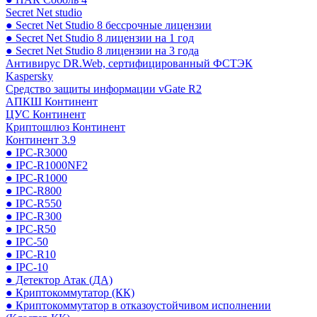
Secret Net studio
● Secret Net Studio 8 бессрочные лицензии
● Secret Net Studio 8 лицензии на 1 год
● Secret Net Studio 8 лицензии на 3 года
Антивирус DR.Web, сертифицированный ФСТЭК
Kaspersky
Средство защиты информации vGate R2
АПКШ Континент
ЦУС Континент
Криптошлюз Континент
Континент 3.9
● IPC-R3000
● IPC-R1000NF2
● IPC-R1000
● IPC-R800
● IPC-R550
● IPC-R300
● IPC-R50
● IPC-50
● IPC-R10
● IPC-10
● Детектор Атак (ДА)
● Криптокоммутатор (КК)
● Криптокоммутатор в отказоустойчивом исполнении