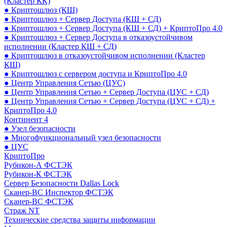
(Кластер КК)
● Криптошлюз (КШ)
● Криптошлюз + Сервер Доступа (КШ + СД)
● Криптошлюз + Сервер Доступа (КШ + СД) + КриптоПро 4.0
● Криптошлюз + Сервер Доступа в отказоустойчивом
исполнении (Кластер КШ + СД)
● Криптошлюз в отказоустойчивом исполнении (Кластер
КШ)
● Криптошлюз с сервером доступа и КриптоПро 4.0
● Центр Управления Сетью (ЦУС)
● Центр Управления Сетью + Сервер Доступа (ЦУС + СД)
● Центр Управления Сетью + Сервер Доступа (ЦУС + СД) +
КриптоПро 4.0
Континент 4
● Узел безопасности
● Многофункциональный узел безопасности
● ЦУС
КриптоПро
Рубикон-А ФСТЭК
Рубикон-К ФСТЭК
Сервер Безопасности Dallas Lock
Сканер-ВС Инспектор ФСТЭК
Сканер-ВС ФСТЭК
Страж NT
Технические средства защиты информации