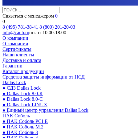
Связаться с менеджером
0
0
8 (495) 781-38-41
8 (800) 201-20-03
info@caub.ru
пн-пт 10:00-18:00
О компании
О компании
Сертификаты
Наши клиенты
Доставка и оплата
Гарантии
Каталог продукции
Средства защиты информации от НСД
Dallas Lock
● СДЗ Dallas Lock
● Dallas Lock 8.0-К
● Dallas Lock 8.0-С
● Dallas Lock LINUX
● Единый центр управления Dallas Lock
ПАК Соболь
● ПАК Соболь PCI-E
● ПАК Соболь М.2
● ПАК Соболь 3
● ПАК Соболь 4