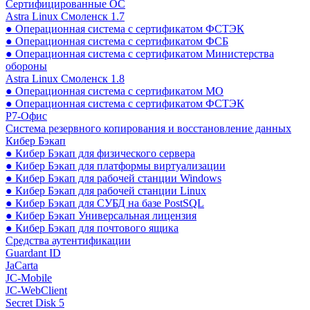
Сертифицированные ОС
Astra Linux Смоленск 1.7
● Операционная система с сертификатом ФСТЭК
● Операционная система с сертификатом ФСБ
● Операционная система с сертификатом Министерства
обороны
Astra Linux Смоленск 1.8
● Операционная система с сертификатом МО
● Операционная система с сертификатом ФСТЭК
Р7-Офис
Система резервного копирования и восстановление данных
Кибер Бэкап
● Кибер Бэкап для физического сервера
● Кибер Бэкап для платформы виртуализации
● Кибер Бэкап для рабочей станции Windows
● Кибер Бэкап для рабочей станции Linux
● Кибер Бэкап для СУБД на базе PostSQL
● Кибер Бэкап Универсальная лицензия
● Кибер Бэкап для почтового ящика
Средства аутентификации
Guardant ID
JaCarta
JC-Mobile
JC-WebClient
Secret Disk 5