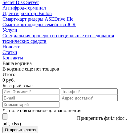
Secret Disk Server
Антифрод-терминал
Идентификатор iButton
Смарт-карт ридеры ASEDrive IIIe
Смарт-карт ридеры семейства JCR
Услуги
Специальная проверка и специальные исследования
технических средств
Новости
Статьи
Контакты
Ваша корзина
В корзине еще нет товаров
Итого
0 руб.
Быстрый заказ
* - поле обязательное для заполнения
Прикрепить файл (doc.,
pdf, xlsx)