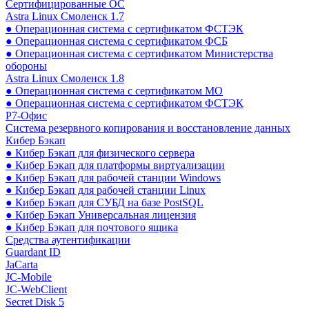
Сертифицированные ОС
Astra Linux Смоленск 1.7
● Операционная система с сертификатом ФСТЭК
● Операционная система с сертификатом ФСБ
● Операционная система с сертификатом Министерства
обороны
Astra Linux Смоленск 1.8
● Операционная система с сертификатом МО
● Операционная система с сертификатом ФСТЭК
Р7-Офис
Система резервного копирования и восстановление данных
Кибер Бэкап
● Кибер Бэкап для физического сервера
● Кибер Бэкап для платформы виртуализации
● Кибер Бэкап для рабочей станции Windows
● Кибер Бэкап для рабочей станции Linux
● Кибер Бэкап для СУБД на базе PostSQL
● Кибер Бэкап Универсальная лицензия
● Кибер Бэкап для почтового ящика
Средства аутентификации
Guardant ID
JaCarta
JC-Mobile
JC-WebClient
Secret Disk 5