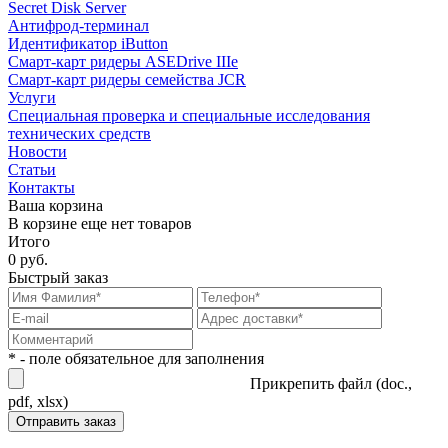
Secret Disk Server
Антифрод-терминал
Идентификатор iButton
Смарт-карт ридеры ASEDrive IIIe
Смарт-карт ридеры семейства JCR
Услуги
Специальная проверка и специальные исследования
технических средств
Новости
Статьи
Контакты
Ваша корзина
В корзине еще нет товаров
Итого
0 руб.
Быстрый заказ
* - поле обязательное для заполнения
Прикрепить файл (doc.,
pdf, xlsx)