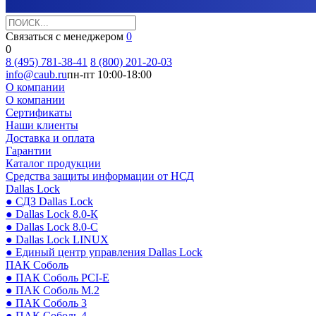
Связаться с менеджером
0
0
8 (495) 781-38-41
8 (800) 201-20-03
info@caub.ru
пн-пт 10:00-18:00
О компании
О компании
Сертификаты
Наши клиенты
Доставка и оплата
Гарантии
Каталог продукции
Средства защиты информации от НСД
Dallas Lock
● СДЗ Dallas Lock
● Dallas Lock 8.0-К
● Dallas Lock 8.0-С
● Dallas Lock LINUX
● Единый центр управления Dallas Lock
ПАК Соболь
● ПАК Соболь PCI-E
● ПАК Соболь М.2
● ПАК Соболь 3
● ПАК Соболь 4