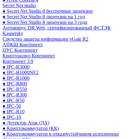
Secret Net studio
● Secret Net Studio 8 бессрочные лицензии
● Secret Net Studio 8 лицензии на 1 год
● Secret Net Studio 8 лицензии на 3 года
Антивирус DR.Web, сертифицированный ФСТЭК
Kaspersky
Средство защиты информации vGate R2
АПКШ Континент
ЦУС Континент
Криптошлюз Континент
Континент 3.9
● IPC-R3000
● IPC-R1000NF2
● IPC-R1000
● IPC-R800
● IPC-R550
● IPC-R300
● IPC-R50
● IPC-50
● IPC-R10
● IPC-10
● Детектор Атак (ДА)
● Криптокоммутатор (КК)
● Криптокоммутатор в отказоустойчивом исполнении