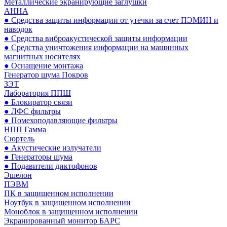
Металлические экранирующие заглушки
АННА
● Средства защиты информации от утечки за счет ПЭМИН и
наводок
● Средства виброакустической защиты информации
● Средства уничтожения информации на машинных
магнитных носителях
● Оснащение монтажа
Генератор шума Покров
ЗЭТ
Лаборатория ППШ
● Блокиратор связи
● ЛФС фильтры
● Помехоподавляющие фильтры
НПП Гамма
Сюртель
● Акустические излучатели
● Генераторы шума
● Подавители диктофонов
Эшелон
ПЭВМ
ПК в защищенном исполнении
Ноутбук в защищенном исполнении
Моноблок в защищенном исполнении
Экранированный монитор БАРС