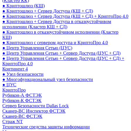
(Кластер КК)
● Криптошлюз (КШ)
● Криптошлюз + Сервер Доступа (КШ + СД)
● Криптошлюз + Сервер Доступа (КШ + СД) + КриптоПро 4.0
● Криптошлюз + Сервер Доступа в отказоустойчивом
исполнении (Кластер КШ + СД)
● Криптошлюз в отказоустойчивом исполнении (Кластер
КШ)
● Криптошлюз с сервером доступа и КриптоПро 4.0
● Центр Управления Сетью (ЦУС)
● Центр Управления Сетью + Сервер Доступа (ЦУС + СД)
● Центр Управления Сетью + Сервер Доступа (ЦУС + СД) +
КриптоПро 4.0
Континент 4
● Узел безопасности
● Многофункциональный узел безопасности
● ЦУС
КриптоПро
Рубикон-А ФСТЭК
Рубикон-К ФСТЭК
Сервер Безопасности Dallas Lock
Сканер-ВС Инспектор ФСТЭК
Сканер-ВС ФСТЭК
Страж NT
Технические средства защиты информации