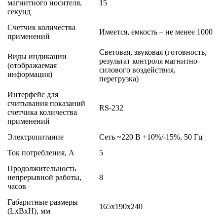
магнитного носителя,
15
секунд
Счетчик количества
Имеется, емкость – не менее 1000
применений
Световая, звуковая (готовность,
Виды индикации
результат контроля магнитно-
(отображаемая
силового воздействия,
информация)
перегрузка)
Интерфейс для
считывания показаний
RS-232
счетчика количества
применений
Электропитание
Сеть ~220 В +10%/-15%, 50 Гц
Ток потребления, А
5
Продолжительность
непрерывной работы,
8
часов
Габаритные размеры
165х190х240
(LxBxH), мм