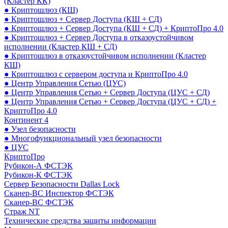
(Кластер КК)
● Криптошлюз (КШ)
● Криптошлюз + Сервер Доступа (КШ + СД)
● Криптошлюз + Сервер Доступа (КШ + СД) + КриптоПро 4.0
● Криптошлюз + Сервер Доступа в отказоустойчивом
исполнении (Кластер КШ + СД)
● Криптошлюз в отказоустойчивом исполнении (Кластер
КШ)
● Криптошлюз с сервером доступа и КриптоПро 4.0
● Центр Управления Сетью (ЦУС)
● Центр Управления Сетью + Сервер Доступа (ЦУС + СД)
● Центр Управления Сетью + Сервер Доступа (ЦУС + СД) +
КриптоПро 4.0
Континент 4
● Узел безопасности
● Многофункциональный узел безопасности
● ЦУС
КриптоПро
Рубикон-А ФСТЭК
Рубикон-К ФСТЭК
Сервер Безопасности Dallas Lock
Сканер-ВС Инспектор ФСТЭК
Сканер-ВС ФСТЭК
Страж NT
Технические средства защиты информации