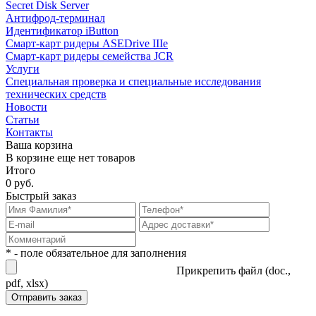
Secret Disk Server
Антифрод-терминал
Идентификатор iButton
Смарт-карт ридеры ASEDrive IIIe
Смарт-карт ридеры семейства JCR
Услуги
Специальная проверка и специальные исследования
технических средств
Новости
Статьи
Контакты
Ваша корзина
В корзине еще нет товаров
Итого
0 руб.
Быстрый заказ
* - поле обязательное для заполнения
Прикрепить файл (doc.,
pdf, xlsx)