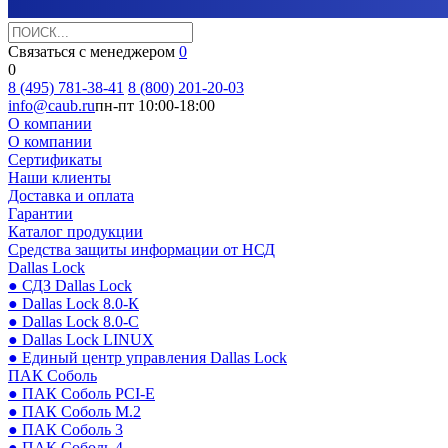
Связаться с менеджером
0
0
8 (495) 781-38-41
8 (800) 201-20-03
info@caub.ru
пн-пт 10:00-18:00
О компании
О компании
Сертификаты
Наши клиенты
Доставка и оплата
Гарантии
Каталог продукции
Средства защиты информации от НСД
Dallas Lock
● СДЗ Dallas Lock
● Dallas Lock 8.0-К
● Dallas Lock 8.0-С
● Dallas Lock LINUX
● Единый центр управления Dallas Lock
ПАК Соболь
● ПАК Соболь PCI-E
● ПАК Соболь М.2
● ПАК Соболь 3
● ПАК Соболь 4