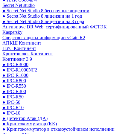
Secret Net studio
● Secret Net Studio 8 бессрочные лицензии
● Secret Net Studio 8 лицензии на 1 год
● Secret Net Studio 8 лицензии на 3 года
Антивирус DR.Web, сертифицированный ФСТЭК
Kaspersky
Средство защиты информации vGate R2
АПКШ Континент
ЦУС Континент
Криптошлюз Континент
Континент 3.9
● IPC-R3000
● IPC-R1000NF2
● IPC-R1000
● IPC-R800
● IPC-R550
● IPC-R300
● IPC-R50
● IPC-50
● IPC-R10
● IPC-10
● Детектор Атак (ДА)
● Криптокоммутатор (КК)
● Криптокоммутатор в отказоустойчивом исполнении