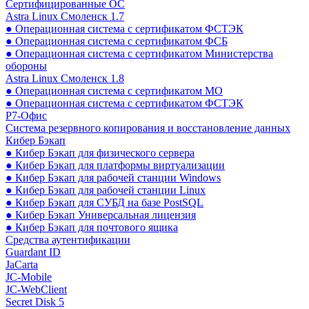
Сертифицированные ОС
Astra Linux Смоленск 1.7
● Операционная система с сертификатом ФСТЭК
● Операционная система с сертификатом ФСБ
● Операционная система с сертификатом Министерства
обороны
Astra Linux Смоленск 1.8
● Операционная система с сертификатом МО
● Операционная система с сертификатом ФСТЭК
Р7-Офис
Система резервного копирования и восстановление данных
Кибер Бэкап
● Кибер Бэкап для физического сервера
● Кибер Бэкап для платформы виртуализации
● Кибер Бэкап для рабочей станции Windows
● Кибер Бэкап для рабочей станции Linux
● Кибер Бэкап для СУБД на базе PostSQL
● Кибер Бэкап Универсальная лицензия
● Кибер Бэкап для почтового ящика
Средства аутентификации
Guardant ID
JaCarta
JC-Mobile
JC-WebClient
Secret Disk 5