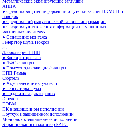
Металлические экранирующие заглушки
АННА
● Средства защиты информации от утечки за счет ПЭМИН и
наводок
● Средства виброакустической защиты информации
● Средства уничтожения информации на машинных
магнитных носителях
● Оснащение монтажа
Генератор шума Покров
ЗЭТ
Лаборатория ППШ
● Блокиратор связи
● ЛФС фильтры
● Помехоподавляющие фильтры
НПП Гамма
Сюртель
● Акустические излучатели
● Генераторы шума
● Подавители диктофонов
Эшелон
ПЭВМ
ПК в защищенном исполнении
Ноутбук в защищенном исполнении
Моноблок в защищенном исполнении
Экранированный монитор БАРС