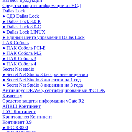
Каталог продукции
Средства защиты информации от НСД
Dallas Lock
● СДЗ Dallas Lock
● Dallas Lock 8.0-К
● Dallas Lock 8.0-С
● Dallas Lock LINUX
● Единый центр управления Dallas Lock
ПАК Соболь
● ПАК Соболь PCI-E
● ПАК Соболь М.2
● ПАК Соболь 3
● ПАК Соболь 4
Secret Net studio
● Secret Net Studio 8 бессрочные лицензии
● Secret Net Studio 8 лицензии на 1 год
● Secret Net Studio 8 лицензии на 3 года
Антивирус DR.Web, сертифицированный ФСТЭК
Kaspersky
Средство защиты информации vGate R2
АПКШ Континент
ЦУС Континент
Криптошлюз Континент
Континент 3.9
● IPC-R3000