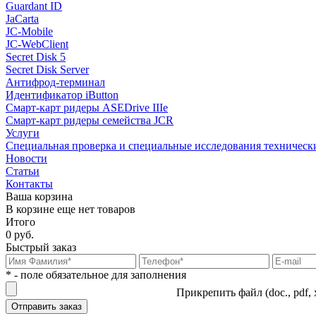
Guardant ID
JaCarta
JC-Mobile
JC-WebClient
Secret Disk 5
Secret Disk Server
Антифрод-терминал
Идентификатор iButton
Смарт-карт ридеры ASEDrive IIIe
Смарт-карт ридеры семейства JCR
Услуги
Специальная проверка и специальные исследования техническ
Новости
Статьи
Контакты
Ваша корзина
В корзине еще нет товаров
Итого
0 руб.
Быстрый заказ
* - поле обязательное для заполнения
Прикрепить файл (doc., pdf, 