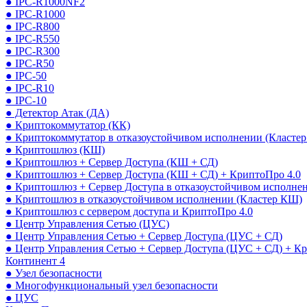
● IPC-R1000NF2
● IPC-R1000
● IPC-R800
● IPC-R550
● IPC-R300
● IPC-R50
● IPC-50
● IPC-R10
● IPC-10
● Детектор Атак (ДА)
● Криптокоммутатор (КК)
● Криптокоммутатор в отказоустойчивом исполнении (Кластер
● Криптошлюз (КШ)
● Криптошлюз + Сервер Доступа (КШ + СД)
● Криптошлюз + Сервер Доступа (КШ + СД) + КриптоПро 4.0
● Криптошлюз + Сервер Доступа в отказоустойчивом исполне
● Криптошлюз в отказоустойчивом исполнении (Кластер КШ)
● Криптошлюз с сервером доступа и КриптоПро 4.0
● Центр Управления Сетью (ЦУС)
● Центр Управления Сетью + Сервер Доступа (ЦУС + СД)
● Центр Управления Сетью + Сервер Доступа (ЦУС + СД) + К
Континент 4
● Узел безопасности
● Многофункциональный узел безопасности
● ЦУС