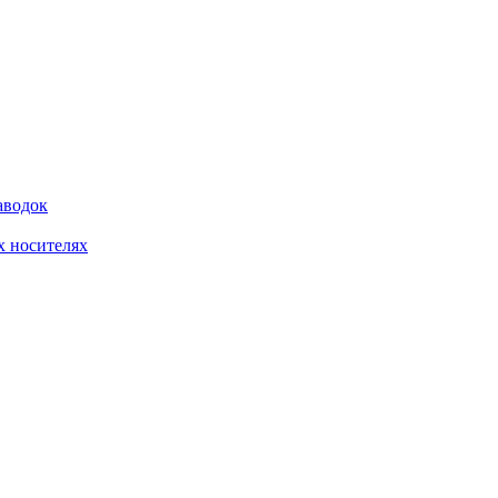
аводок
 носителях