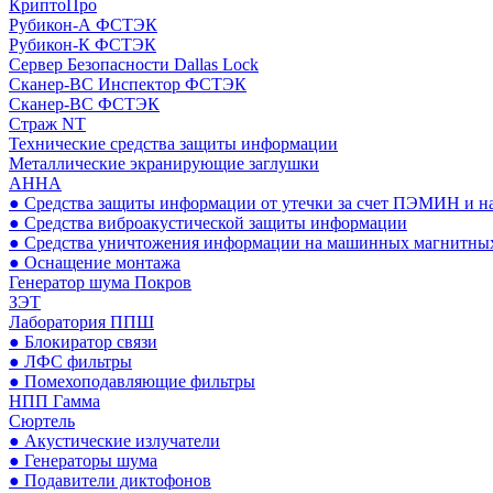
КриптоПро
Рубикон-А ФСТЭК
Рубикон-К ФСТЭК
Сервер Безопасности Dallas Lock
Сканер-ВС Инспектор ФСТЭК
Сканер-ВС ФСТЭК
Страж NT
Технические средства защиты информации
Металлические экранирующие заглушки
АННА
● Средства защиты информации от утечки за счет ПЭМИН и н
● Средства виброакустической защиты информации
● Средства уничтожения информации на машинных магнитных
● Оснащение монтажа
Генератор шума Покров
ЗЭТ
Лаборатория ППШ
● Блокиратор связи
● ЛФС фильтры
● Помехоподавляющие фильтры
НПП Гамма
Сюртель
● Акустические излучатели
● Генераторы шума
● Подавители диктофонов