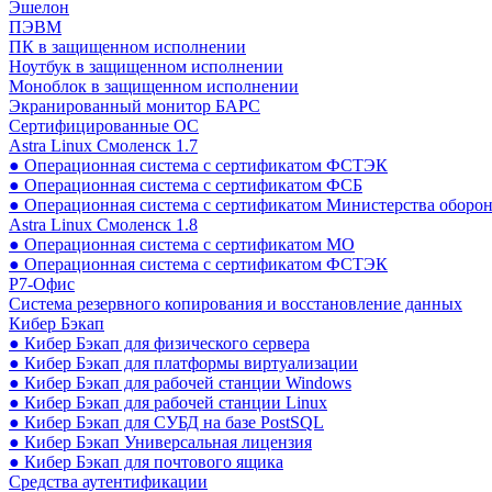
Эшелон
ПЭВМ
ПК в защищенном исполнении
Ноутбук в защищенном исполнении
Моноблок в защищенном исполнении
Экранированный монитор БАРС
Сертифицированные ОС
Astra Linux Смоленск 1.7
● Операционная система с сертификатом ФСТЭК
● Операционная система с сертификатом ФСБ
● Операционная система с сертификатом Министерства оборо
Astra Linux Смоленск 1.8
● Операционная система с сертификатом МО
● Операционная система с сертификатом ФСТЭК
Р7-Офис
Система резервного копирования и восстановление данных
Кибер Бэкап
● Кибер Бэкап для физического сервера
● Кибер Бэкап для платформы виртуализации
● Кибер Бэкап для рабочей станции Windows
● Кибер Бэкап для рабочей станции Linux
● Кибер Бэкап для СУБД на базе PostSQL
● Кибер Бэкап Универсальная лицензия
● Кибер Бэкап для почтового ящика
Средства аутентификации