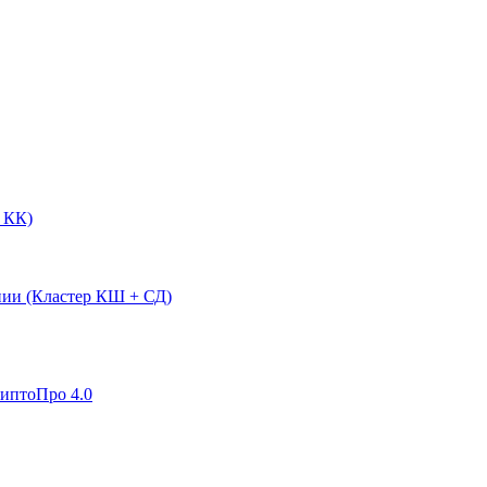
 КК)
нии (Кластер КШ + СД)
риптоПро 4.0