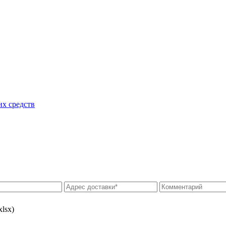
их средств
xlsx)