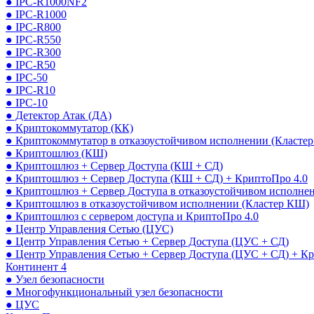
● IPC-R1000NF2
● IPC-R1000
● IPC-R800
● IPC-R550
● IPC-R300
● IPC-R50
● IPC-50
● IPC-R10
● IPC-10
● Детектор Атак (ДА)
● Криптокоммутатор (КК)
● Криптокоммутатор в отказоустойчивом исполнении (Кластер
● Криптошлюз (КШ)
● Криптошлюз + Сервер Доступа (КШ + СД)
● Криптошлюз + Сервер Доступа (КШ + СД) + КриптоПро 4.0
● Криптошлюз + Сервер Доступа в отказоустойчивом исполне
● Криптошлюз в отказоустойчивом исполнении (Кластер КШ)
● Криптошлюз с сервером доступа и КриптоПро 4.0
● Центр Управления Сетью (ЦУС)
● Центр Управления Сетью + Сервер Доступа (ЦУС + СД)
● Центр Управления Сетью + Сервер Доступа (ЦУС + СД) + К
Континент 4
● Узел безопасности
● Многофункциональный узел безопасности
● ЦУС