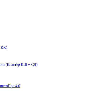
 КК)
нии (Кластер КШ + СД)
риптоПро 4.0