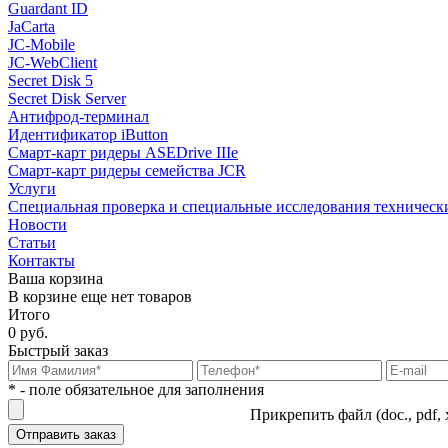
Guardant ID
JaCarta
JC-Mobile
JC-WebClient
Secret Disk 5
Secret Disk Server
Антифрод-терминал
Идентификатор iButton
Смарт-карт ридеры ASEDrive IIIe
Смарт-карт ридеры семейства JCR
Услуги
Специальная проверка и специальные исследования техническ
Новости
Статьи
Контакты
Ваша корзина
В корзине еще нет товаров
Итого
0 руб.
Быстрый заказ
* - поле обязательное для заполнения
Прикрепить файл (doc., pdf, 