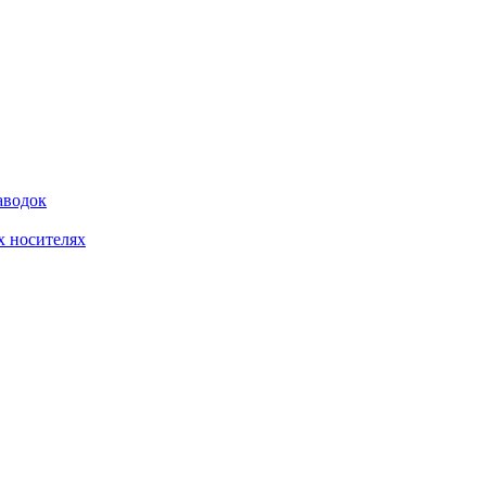
аводок
 носителях