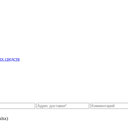
их средств
xlsx)