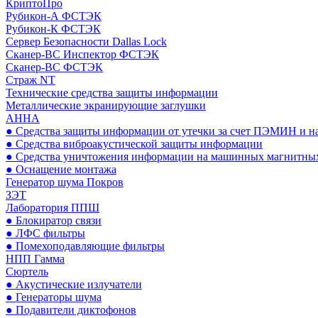
КриптоПро
Рубикон-А ФСТЭК
Рубикон-К ФСТЭК
Сервер Безопасности Dallas Lock
Сканер-ВС Инспектор ФСТЭК
Сканер-ВС ФСТЭК
Страж NT
Технические средства защиты информации
Металлические экранирующие заглушки
АННА
● Средства защиты информации от утечки за счет ПЭМИН и н
● Средства виброакустической защиты информации
● Средства уничтожения информации на машинных магнитных
● Оснащение монтажа
Генератор шума Покров
ЗЭТ
Лаборатория ППШ
● Блокиратор связи
● ЛФС фильтры
● Помехоподавляющие фильтры
НПП Гамма
Сюртель
● Акустические излучатели
● Генераторы шума
● Подавители диктофонов