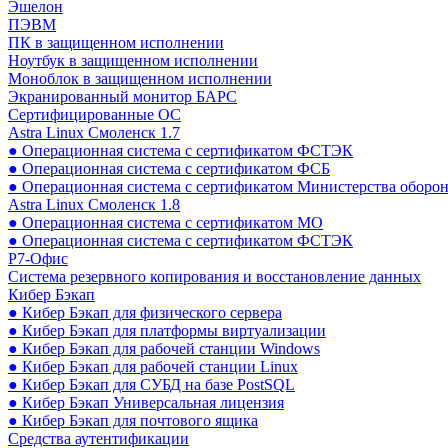
Эшелон
ПЭВМ
ПК в защищенном исполнении
Ноутбук в защищенном исполнении
Моноблок в защищенном исполнении
Экранированный монитор БАРС
Сертифицированные ОС
Astra Linux Смоленск 1.7
● Операционная система с сертификатом ФСТЭК
● Операционная система с сертификатом ФСБ
● Операционная система с сертификатом Министерства оборо
Astra Linux Смоленск 1.8
● Операционная система с сертификатом МО
● Операционная система с сертификатом ФСТЭК
Р7-Офис
Система резервного копирования и восстановление данных
Кибер Бэкап
● Кибер Бэкап для физического сервера
● Кибер Бэкап для платформы виртуализации
● Кибер Бэкап для рабочей станции Windows
● Кибер Бэкап для рабочей станции Linux
● Кибер Бэкап для СУБД на базе PostSQL
● Кибер Бэкап Универсальная лицензия
● Кибер Бэкап для почтового ящика
Средства аутентификации