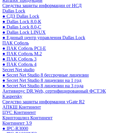
Каталог продукции
Средства защиты информации от НСД
Dallas Lock
● СДЗ Dallas Lock
● Dallas Lock 8.0-К
● Dallas Lock 8.0-С
● Dallas Lock LINUX
● Единый центр управления Dallas Lock
ПАК Соболь
● ПАК Соболь PCI-E
● ПАК Соболь М.2
● ПАК Соболь 3
● ПАК Соболь 4
Secret Net studio
● Secret Net Studio 8 бессрочные лицензии
● Secret Net Studio 8 лицензии на 1 год
● Secret Net Studio 8 лицензии на 3 года
Антивирус DR.Web, сертифицированный ФСТЭК
Kaspersky
Средство защиты информации vGate R2
АПКШ Континент
ЦУС Континент
Криптошлюз Континент
Континент 3.9
● IPC-R3000