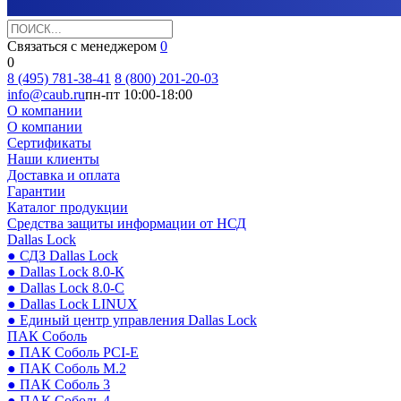
Связаться с менеджером
0
0
8 (495) 781-38-41
8 (800) 201-20-03
info@caub.ru
пн-пт 10:00-18:00
О компании
О компании
Сертификаты
Наши клиенты
Доставка и оплата
Гарантии
Каталог продукции
Средства защиты информации от НСД
Dallas Lock
● СДЗ Dallas Lock
● Dallas Lock 8.0-К
● Dallas Lock 8.0-С
● Dallas Lock LINUX
● Единый центр управления Dallas Lock
ПАК Соболь
● ПАК Соболь PCI-E
● ПАК Соболь М.2
● ПАК Соболь 3
● ПАК Соболь 4