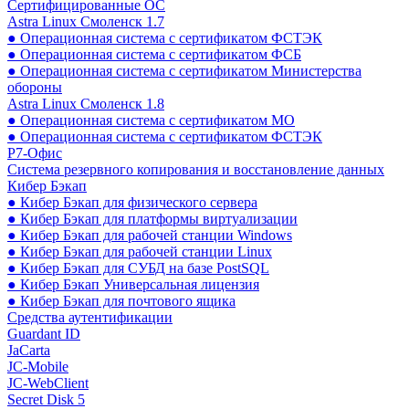
Сертифицированные ОС
Astra Linux Смоленск 1.7
● Операционная система с сертификатом ФСТЭК
● Операционная система с сертификатом ФСБ
● Операционная система с сертификатом Министерства
обороны
Astra Linux Смоленск 1.8
● Операционная система с сертификатом МО
● Операционная система с сертификатом ФСТЭК
Р7-Офис
Система резервного копирования и восстановление данных
Кибер Бэкап
● Кибер Бэкап для физического сервера
● Кибер Бэкап для платформы виртуализации
● Кибер Бэкап для рабочей станции Windows
● Кибер Бэкап для рабочей станции Linux
● Кибер Бэкап для СУБД на базе PostSQL
● Кибер Бэкап Универсальная лицензия
● Кибер Бэкап для почтового ящика
Средства аутентификации
Guardant ID
JaCarta
JC-Mobile
JC-WebClient
Secret Disk 5