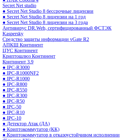
Secret Net studio
● Secret Net Studio 8 бессрочные лицензии
● Secret Net Studio 8 лицензии на 1 год
● Secret Net Studio 8 лицензии на 3 года
Антивирус DR.Web, сертифицированный ФСТЭК
Kaspersky
Средство защиты информации vGate R2
АПКШ Континент
ЦУС Континент
Криптошлюз Континент
Континент 3.9
● IPC-R3000
● IPC-R1000NF2
● IPC-R1000
● IPC-R800
● IPC-R550
● IPC-R300
● IPC-R50
● IPC-50
● IPC-R10
● IPC-10
● Детектор Атак (ДА)
● Криптокоммутатор (КК)
● Криптокоммутатор в отказоустойчивом исполнении