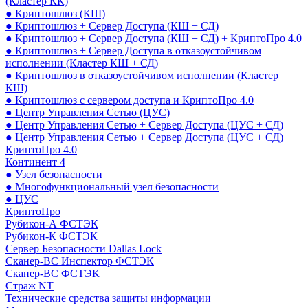
(Кластер КК)
● Криптошлюз (КШ)
● Криптошлюз + Сервер Доступа (КШ + СД)
● Криптошлюз + Сервер Доступа (КШ + СД) + КриптоПро 4.0
● Криптошлюз + Сервер Доступа в отказоустойчивом
исполнении (Кластер КШ + СД)
● Криптошлюз в отказоустойчивом исполнении (Кластер
КШ)
● Криптошлюз с сервером доступа и КриптоПро 4.0
● Центр Управления Сетью (ЦУС)
● Центр Управления Сетью + Сервер Доступа (ЦУС + СД)
● Центр Управления Сетью + Сервер Доступа (ЦУС + СД) +
КриптоПро 4.0
Континент 4
● Узел безопасности
● Многофункциональный узел безопасности
● ЦУС
КриптоПро
Рубикон-А ФСТЭК
Рубикон-К ФСТЭК
Сервер Безопасности Dallas Lock
Сканер-ВС Инспектор ФСТЭК
Сканер-ВС ФСТЭК
Страж NT
Технические средства защиты информации