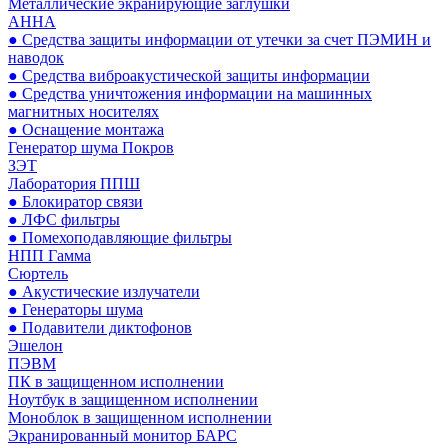
Металлические экранирующие заглушки
АННА
● Средства защиты информации от утечки за счет ПЭМИН и
наводок
● Средства виброакустической защиты информации
● Средства уничтожения информации на машинных
магнитных носителях
● Оснащение монтажа
Генератор шума Покров
ЗЭТ
Лаборатория ППШ
● Блокиратор связи
● ЛФС фильтры
● Помехоподавляющие фильтры
НПП Гамма
Сюртель
● Акустические излучатели
● Генераторы шума
● Подавители диктофонов
Эшелон
ПЭВМ
ПК в защищенном исполнении
Ноутбук в защищенном исполнении
Моноблок в защищенном исполнении
Экранированный монитор БАРС