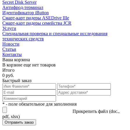
Secret Disk Server
Антифрод-терминал
Идентификатор iButton
Смарт-карт ридеры ASEDrive IIIe
Смарт-карт ридеры семейства JCR
Услуги
Специальная проверка и специальные исследования
технических средств
Новости
Статьи
Контакты
Ваша корзина
В корзине еще нет товаров
Итого
0 руб.
Быстрый заказ
* - поле обязательное для заполнения
Прикрепить файл (doc.,
pdf, xlsx)