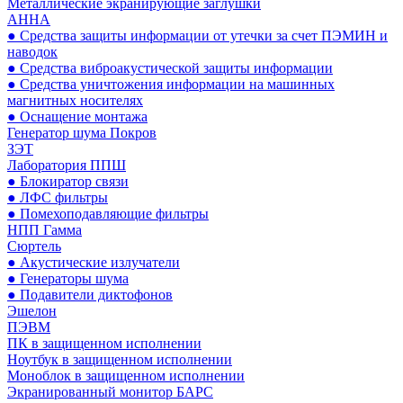
Металлические экранирующие заглушки
АННА
● Средства защиты информации от утечки за счет ПЭМИН и
наводок
● Средства виброакустической защиты информации
● Средства уничтожения информации на машинных
магнитных носителях
● Оснащение монтажа
Генератор шума Покров
ЗЭТ
Лаборатория ППШ
● Блокиратор связи
● ЛФС фильтры
● Помехоподавляющие фильтры
НПП Гамма
Сюртель
● Акустические излучатели
● Генераторы шума
● Подавители диктофонов
Эшелон
ПЭВМ
ПК в защищенном исполнении
Ноутбук в защищенном исполнении
Моноблок в защищенном исполнении
Экранированный монитор БАРС