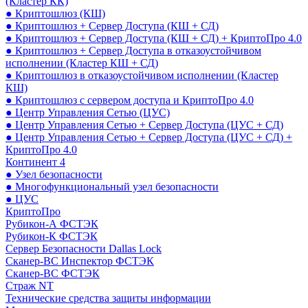
(Кластер КК)
● Криптошлюз (КШ)
● Криптошлюз + Сервер Доступа (КШ + СД)
● Криптошлюз + Сервер Доступа (КШ + СД) + КриптоПро 4.0
● Криптошлюз + Сервер Доступа в отказоустойчивом
исполнении (Кластер КШ + СД)
● Криптошлюз в отказоустойчивом исполнении (Кластер
КШ)
● Криптошлюз с сервером доступа и КриптоПро 4.0
● Центр Управления Сетью (ЦУС)
● Центр Управления Сетью + Сервер Доступа (ЦУС + СД)
● Центр Управления Сетью + Сервер Доступа (ЦУС + СД) +
КриптоПро 4.0
Континент 4
● Узел безопасности
● Многофункциональный узел безопасности
● ЦУС
КриптоПро
Рубикон-А ФСТЭК
Рубикон-К ФСТЭК
Сервер Безопасности Dallas Lock
Сканер-ВС Инспектор ФСТЭК
Сканер-ВС ФСТЭК
Страж NT
Технические средства защиты информации