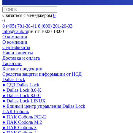
Связаться с менеджером
0
0
8 (495) 781-38-41
8 (800) 201-20-03
info@caub.ru
пн-пт 10:00-18:00
О компании
О компании
Сертификаты
Наши клиенты
Доставка и оплата
Гарантии
Каталог продукции
Средства защиты информации от НСД
Dallas Lock
● СДЗ Dallas Lock
● Dallas Lock 8.0-К
● Dallas Lock 8.0-С
● Dallas Lock LINUX
● Единый центр управления Dallas Lock
ПАК Соболь
● ПАК Соболь PCI-E
● ПАК Соболь М.2
● ПАК Соболь 3
● ПАК Соболь 4