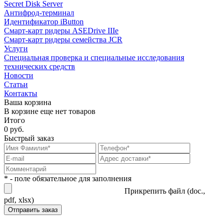
Secret Disk Server
Антифрод-терминал
Идентификатор iButton
Смарт-карт ридеры ASEDrive IIIe
Смарт-карт ридеры семейства JCR
Услуги
Специальная проверка и специальные исследования
технических средств
Новости
Статьи
Контакты
Ваша корзина
В корзине еще нет товаров
Итого
0 руб.
Быстрый заказ
* - поле обязательное для заполнения
Прикрепить файл (doc.,
pdf, xlsx)