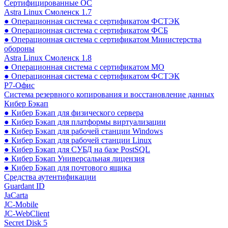
Сертифицированные ОС
Astra Linux Смоленск 1.7
● Операционная система с сертификатом ФСТЭК
● Операционная система с сертификатом ФСБ
● Операционная система с сертификатом Министерства
обороны
Astra Linux Смоленск 1.8
● Операционная система с сертификатом МО
● Операционная система с сертификатом ФСТЭК
Р7-Офис
Система резервного копирования и восстановление данных
Кибер Бэкап
● Кибер Бэкап для физического сервера
● Кибер Бэкап для платформы виртуализации
● Кибер Бэкап для рабочей станции Windows
● Кибер Бэкап для рабочей станции Linux
● Кибер Бэкап для СУБД на базе PostSQL
● Кибер Бэкап Универсальная лицензия
● Кибер Бэкап для почтового ящика
Средства аутентификации
Guardant ID
JaCarta
JC-Mobile
JC-WebClient
Secret Disk 5