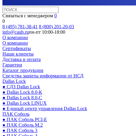
Связаться с менеджером
0
0
8 (495) 781-38-41
8 (800) 201-20-03
info@caub.ru
пн-пт 10:00-18:00
О компании
О компании
Сертификаты
Наши клиенты
Доставка и оплата
Гарантии
Каталог продукции
Средства защиты информации от НСД
Dallas Lock
● СДЗ Dallas Lock
● Dallas Lock 8.0-К
● Dallas Lock 8.0-С
● Dallas Lock LINUX
● Единый центр управления Dallas Lock
ПАК Соболь
● ПАК Соболь PCI-E
● ПАК Соболь М.2
● ПАК Соболь 3
● ПАК Соболь 4