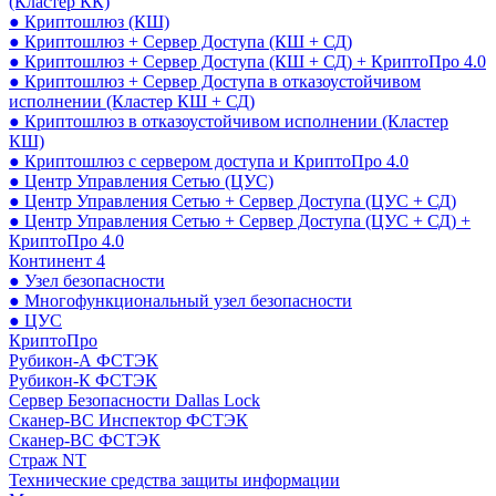
(Кластер КК)
● Криптошлюз (КШ)
● Криптошлюз + Сервер Доступа (КШ + СД)
● Криптошлюз + Сервер Доступа (КШ + СД) + КриптоПро 4.0
● Криптошлюз + Сервер Доступа в отказоустойчивом
исполнении (Кластер КШ + СД)
● Криптошлюз в отказоустойчивом исполнении (Кластер
КШ)
● Криптошлюз с сервером доступа и КриптоПро 4.0
● Центр Управления Сетью (ЦУС)
● Центр Управления Сетью + Сервер Доступа (ЦУС + СД)
● Центр Управления Сетью + Сервер Доступа (ЦУС + СД) +
КриптоПро 4.0
Континент 4
● Узел безопасности
● Многофункциональный узел безопасности
● ЦУС
КриптоПро
Рубикон-А ФСТЭК
Рубикон-К ФСТЭК
Сервер Безопасности Dallas Lock
Сканер-ВС Инспектор ФСТЭК
Сканер-ВС ФСТЭК
Страж NT
Технические средства защиты информации