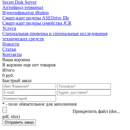
Secret Disk Server
Антифрод-терминал
Идентификатор iButton
Смарт-карт ридеры ASEDrive IIIe
Смарт-карт ридеры семейства JCR
Услуги
Специальная проверка и специальные исследования
технических средств
Новости
Статьи
Контакты
Ваша корзина
В корзине еще нет товаров
Итого
0 руб.
Быстрый заказ
* - поле обязательное для заполнения
Прикрепить файл (doc.,
pdf, xlsx)