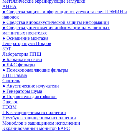
Металлические экранирующие заглушки
АННА
● Средства защиты информации от утечки за счет ПЭМИН и
наводок
● Средства виброакустической защиты информации
● Средства уничтожения информации на машинных
магнитных носителях
● Оснащение монтажа
Генератор шума Покров
ЗЭТ
Лаборатория ППШ
● Блокиратор связи
● ЛФС фильтры
● Помехоподавляющие фильтры
НПП Гамма
Сюртель
● Акустические излучатели
● Генераторы шума
● Подавители диктофонов
Эшелон
ПЭВМ
ПК в защищенном исполнении
Ноутбук в защищенном исполнении
Моноблок в защищенном исполнении
Экранированный монитор БАРС