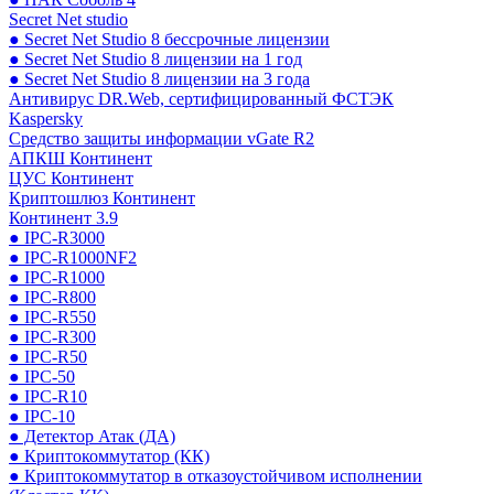
Secret Net studio
● Secret Net Studio 8 бессрочные лицензии
● Secret Net Studio 8 лицензии на 1 год
● Secret Net Studio 8 лицензии на 3 года
Антивирус DR.Web, сертифицированный ФСТЭК
Kaspersky
Средство защиты информации vGate R2
АПКШ Континент
ЦУС Континент
Криптошлюз Континент
Континент 3.9
● IPC-R3000
● IPC-R1000NF2
● IPC-R1000
● IPC-R800
● IPC-R550
● IPC-R300
● IPC-R50
● IPC-50
● IPC-R10
● IPC-10
● Детектор Атак (ДА)
● Криптокоммутатор (КК)
● Криптокоммутатор в отказоустойчивом исполнении