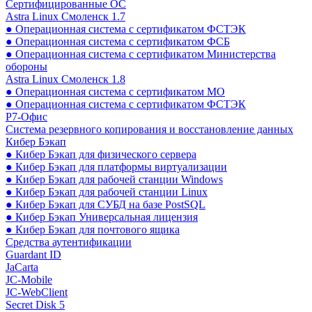
Сертифицированные ОС
Astra Linux Смоленск 1.7
● Операционная система с сертификатом ФСТЭК
● Операционная система с сертификатом ФСБ
● Операционная система с сертификатом Министерства
обороны
Astra Linux Смоленск 1.8
● Операционная система с сертификатом МО
● Операционная система с сертификатом ФСТЭК
Р7-Офис
Система резервного копирования и восстановление данных
Кибер Бэкап
● Кибер Бэкап для физического сервера
● Кибер Бэкап для платформы виртуализации
● Кибер Бэкап для рабочей станции Windows
● Кибер Бэкап для рабочей станции Linux
● Кибер Бэкап для СУБД на базе PostSQL
● Кибер Бэкап Универсальная лицензия
● Кибер Бэкап для почтового ящика
Средства аутентификации
Guardant ID
JaCarta
JC-Mobile
JC-WebClient
Secret Disk 5