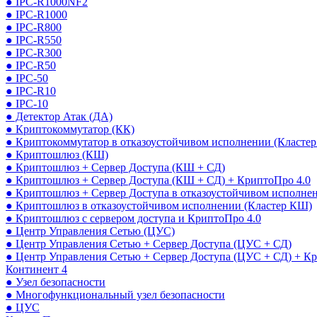
● IPC-R1000NF2
● IPC-R1000
● IPC-R800
● IPC-R550
● IPC-R300
● IPC-R50
● IPC-50
● IPC-R10
● IPC-10
● Детектор Атак (ДА)
● Криптокоммутатор (КК)
● Криптокоммутатор в отказоустойчивом исполнении (Кластер
● Криптошлюз (КШ)
● Криптошлюз + Сервер Доступа (КШ + СД)
● Криптошлюз + Сервер Доступа (КШ + СД) + КриптоПро 4.0
● Криптошлюз + Сервер Доступа в отказоустойчивом исполне
● Криптошлюз в отказоустойчивом исполнении (Кластер КШ)
● Криптошлюз с сервером доступа и КриптоПро 4.0
● Центр Управления Сетью (ЦУС)
● Центр Управления Сетью + Сервер Доступа (ЦУС + СД)
● Центр Управления Сетью + Сервер Доступа (ЦУС + СД) + К
Континент 4
● Узел безопасности
● Многофункциональный узел безопасности
● ЦУС