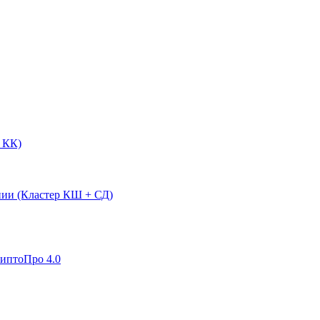
 КК)
нии (Кластер КШ + СД)
риптоПро 4.0