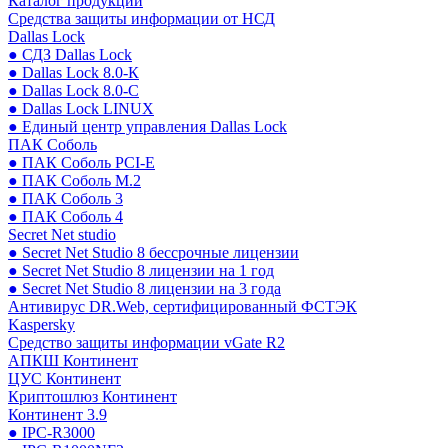
Каталог продукции
Средства защиты информации от НСД
Dallas Lock
● СДЗ Dallas Lock
● Dallas Lock 8.0-К
● Dallas Lock 8.0-С
● Dallas Lock LINUX
● Единый центр управления Dallas Lock
ПАК Соболь
● ПАК Соболь PCI-E
● ПАК Соболь М.2
● ПАК Соболь 3
● ПАК Соболь 4
Secret Net studio
● Secret Net Studio 8 бессрочные лицензии
● Secret Net Studio 8 лицензии на 1 год
● Secret Net Studio 8 лицензии на 3 года
Антивирус DR.Web, сертифицированный ФСТЭК
Kaspersky
Средство защиты информации vGate R2
АПКШ Континент
ЦУС Континент
Криптошлюз Континент
Континент 3.9
● IPC-R3000