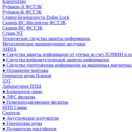
КриптоПро
Рубикон-А ФСТЭК
Рубикон-К ФСТЭК
Сервер Безопасности Dallas Lock
Сканер-ВС Инспектор ФСТЭК
Сканер-ВС ФСТЭК
Страж NT
Технические средства защиты информации
Металлические экранирующие заглушки
АННА
● Средства защиты информации от утечки за счет ПЭМИН и н
● Средства виброакустической защиты информации
● Средства уничтожения информации на машинных магнитных
● Оснащение монтажа
Генератор шума Покров
ЗЭТ
Лаборатория ППШ
● Блокиратор связи
● ЛФС фильтры
● Помехоподавляющие фильтры
НПП Гамма
Сюртель
● Акустические излучатели
● Генераторы шума
● Подавители диктофонов