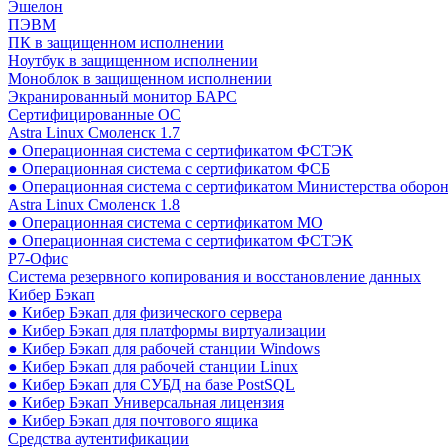
Эшелон
ПЭВМ
ПК в защищенном исполнении
Ноутбук в защищенном исполнении
Моноблок в защищенном исполнении
Экранированный монитор БАРС
Сертифицированные ОС
Astra Linux Смоленск 1.7
● Операционная система с сертификатом ФСТЭК
● Операционная система с сертификатом ФСБ
● Операционная система с сертификатом Министерства оборо
Astra Linux Смоленск 1.8
● Операционная система с сертификатом МО
● Операционная система с сертификатом ФСТЭК
Р7-Офис
Система резервного копирования и восстановление данных
Кибер Бэкап
● Кибер Бэкап для физического сервера
● Кибер Бэкап для платформы виртуализации
● Кибер Бэкап для рабочей станции Windows
● Кибер Бэкап для рабочей станции Linux
● Кибер Бэкап для СУБД на базе PostSQL
● Кибер Бэкап Универсальная лицензия
● Кибер Бэкап для почтового ящика
Средства аутентификации