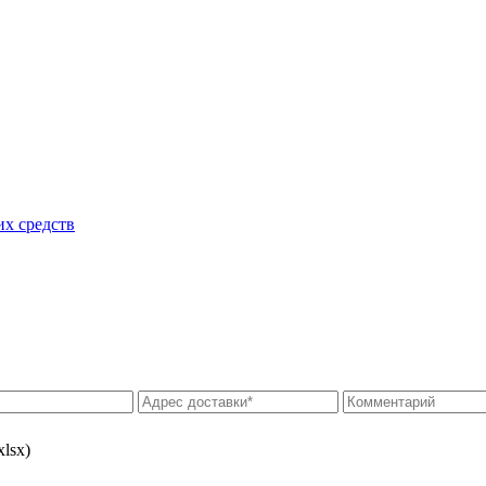
их средств
xlsx)