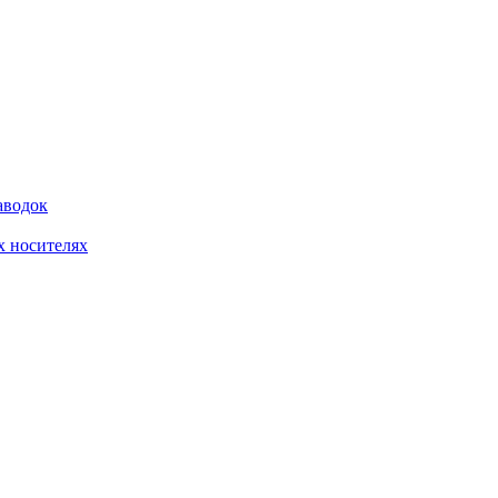
аводок
 носителях