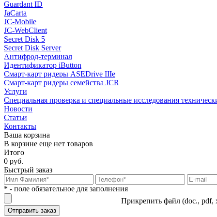
Guardant ID
JaCarta
JC-Mobile
JC-WebClient
Secret Disk 5
Secret Disk Server
Антифрод-терминал
Идентификатор iButton
Смарт-карт ридеры ASEDrive IIIe
Смарт-карт ридеры семейства JCR
Услуги
Специальная проверка и специальные исследования техническ
Новости
Статьи
Контакты
Ваша корзина
В корзине еще нет товаров
Итого
0 руб.
Быстрый заказ
* - поле обязательное для заполнения
Прикрепить файл (doc., pdf, 