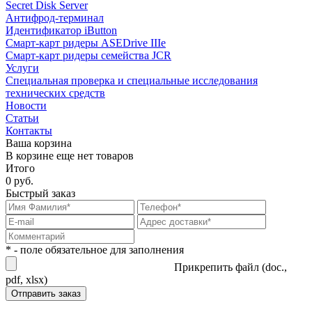
Secret Disk Server
Антифрод-терминал
Идентификатор iButton
Смарт-карт ридеры ASEDrive IIIe
Смарт-карт ридеры семейства JCR
Услуги
Специальная проверка и специальные исследования
технических средств
Новости
Статьи
Контакты
Ваша корзина
В корзине еще нет товаров
Итого
0 руб.
Быстрый заказ
* - поле обязательное для заполнения
Прикрепить файл (doc.,
pdf, xlsx)