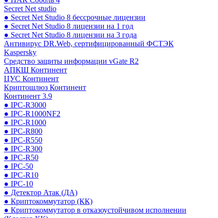
Secret Net studio
● Secret Net Studio 8 бессрочные лицензии
● Secret Net Studio 8 лицензии на 1 год
● Secret Net Studio 8 лицензии на 3 года
Антивирус DR.Web, сертифицированный ФСТЭК
Kaspersky
Средство защиты информации vGate R2
АПКШ Континент
ЦУС Континент
Криптошлюз Континент
Континент 3.9
● IPC-R3000
● IPC-R1000NF2
● IPC-R1000
● IPC-R800
● IPC-R550
● IPC-R300
● IPC-R50
● IPC-50
● IPC-R10
● IPC-10
● Детектор Атак (ДА)
● Криптокоммутатор (КК)
● Криптокоммутатор в отказоустойчивом исполнении