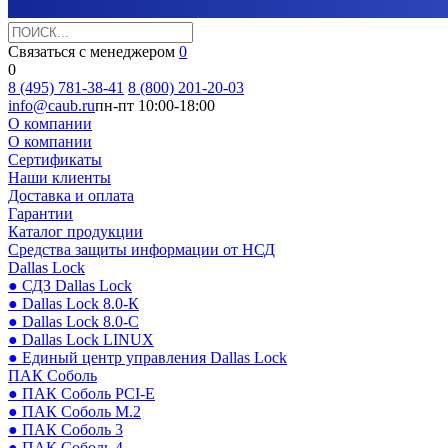
Связаться с менеджером
0
0
8 (495) 781-38-41
8 (800) 201-20-03
info@caub.ru
пн-пт 10:00-18:00
О компании
О компании
Сертификаты
Наши клиенты
Доставка и оплата
Гарантии
Каталог продукции
Средства защиты информации от НСД
Dallas Lock
● СДЗ Dallas Lock
● Dallas Lock 8.0-К
● Dallas Lock 8.0-С
● Dallas Lock LINUX
● Единый центр управления Dallas Lock
ПАК Соболь
● ПАК Соболь PCI-E
● ПАК Соболь М.2
● ПАК Соболь 3
● ПАК Соболь 4