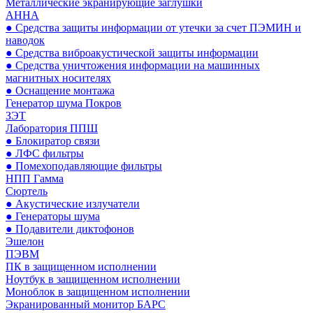
Металлические экранирующие заглушки
АННА
● Средства защиты информации от утечки за счет ПЭМИН и
наводок
● Средства виброакустической защиты информации
● Средства уничтожения информации на машинных
магнитных носителях
● Оснащение монтажа
Генератор шума Покров
ЗЭТ
Лаборатория ППШ
● Блокиратор связи
● ЛФС фильтры
● Помехоподавляющие фильтры
НПП Гамма
Сюртель
● Акустические излучатели
● Генераторы шума
● Подавители диктофонов
Эшелон
ПЭВМ
ПК в защищенном исполнении
Ноутбук в защищенном исполнении
Моноблок в защищенном исполнении
Экранированный монитор БАРС