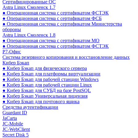
Сертифицированные ОС
Astra Linux Смоленск 1.7
● Операционная система с сертификатом ФСТЭК
● Операционная система с сертификатом ФСБ
● Операционная система с сертификатом Министерства
обороны
Astra Linux Смоленск 1.8
● Операционная система с сертификатом МО
● Операционная система с сертификатом ФСТЭК
Р7-Офис
Система резервного копирования и восстановление данных
Кибер Бэкап
● Кибер Бэкап для физического сервера
● Кибер Бэкап для платформы виртуализации
● Кибер Бэкап для рабочей станции Windows
● Кибер Бэкап для рабочей станции Linux
● Кибер Бэкап для СУБД на базе PostSQL
● Кибер Бэкап Универсальная лицензия
● Кибер Бэкап для почтового ящика
Средства аутентификации
Guardant ID
JaCarta
JC-Mobile
JC-WebClient
Secret Disk 5