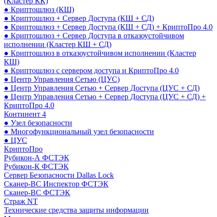
(Кластер КК)
● Криптошлюз (КШ)
● Криптошлюз + Сервер Доступа (КШ + СД)
● Криптошлюз + Сервер Доступа (КШ + СД) + КриптоПро 4.0
● Криптошлюз + Сервер Доступа в отказоустойчивом
исполнении (Кластер КШ + СД)
● Криптошлюз в отказоустойчивом исполнении (Кластер
КШ)
● Криптошлюз с сервером доступа и КриптоПро 4.0
● Центр Управления Сетью (ЦУС)
● Центр Управления Сетью + Сервер Доступа (ЦУС + СД)
● Центр Управления Сетью + Сервер Доступа (ЦУС + СД) +
КриптоПро 4.0
Континент 4
● Узел безопасности
● Многофункциональный узел безопасности
● ЦУС
КриптоПро
Рубикон-А ФСТЭК
Рубикон-К ФСТЭК
Сервер Безопасности Dallas Lock
Сканер-ВС Инспектор ФСТЭК
Сканер-ВС ФСТЭК
Страж NT
Технические средства защиты информации