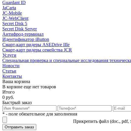
Guardant ID
JaCarta
JC-Mobile
JC-WebClient
Secret Disk 5
Secret Disk Server
Антифрод-терминал
Идентификатор iButton
Смарт-карт ридеры ASEDrive IIIe
Смарт-карт ридеры семейства JCR
Услуги
Специальная проверка и специальные исследования техническ
Новости
Статьи
Контакты
Ваша корзина
В корзине еще нет товаров
Итого
0 руб.
Быстрый заказ
* - поле обязательное для заполнения
Прикрепить файл (doc., pdf, 