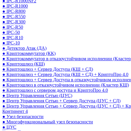
● IPC-R1000NF2
● IPC-R1000
● IPC-R800
● IPC-R550
● IPC-R300
● IPC-R50
● IPC-50
● IPC-R10
● IPC-10
● Детектор Атак (ДА)
● Криптокоммутатор (КК)
● Криптокоммутатор в отказоустойчивом исполнении (Кластер
● Криптошлюз (КШ)
● Криптошлюз + Сервер Доступа (КШ + СД)
● Криптошлюз + Сервер Доступа (КШ + СД) + КриптоПро 4.0
● Криптошлюз + Сервер Доступа в отказоустойчивом исполне
● Криптошлюз в отказоустойчивом исполнении (Кластер КШ)
● Криптошлюз с сервером доступа и КриптоПро 4.0
● Центр Управления Сетью (ЦУС)
● Центр Управления Сетью + Сервер Доступа (ЦУС + СД)
● Центр Управления Сетью + Сервер Доступа (ЦУС + СД) + К
Континент 4
● Узел безопасности
● Многофункциональный узел безопасности
● ЦУС