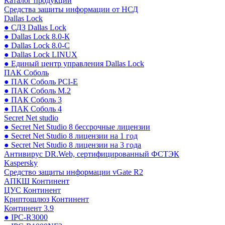
Каталог продукции
Средства защиты информации от НСД
Dallas Lock
● СДЗ Dallas Lock
● Dallas Lock 8.0-К
● Dallas Lock 8.0-С
● Dallas Lock LINUX
● Единый центр управления Dallas Lock
ПАК Соболь
● ПАК Соболь PCI-E
● ПАК Соболь М.2
● ПАК Соболь 3
● ПАК Соболь 4
Secret Net studio
● Secret Net Studio 8 бессрочные лицензии
● Secret Net Studio 8 лицензии на 1 год
● Secret Net Studio 8 лицензии на 3 года
Антивирус DR.Web, сертифицированный ФСТЭК
Kaspersky
Средство защиты информации vGate R2
АПКШ Континент
ЦУС Континент
Криптошлюз Континент
Континент 3.9
● IPC-R3000