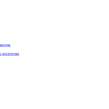
аводок
 носителях