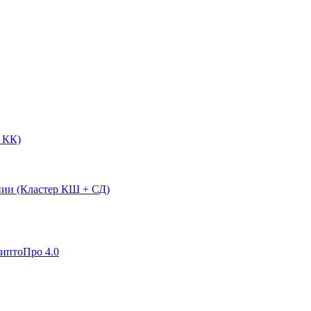
 КК)
нии (Кластер КШ + СД)
риптоПро 4.0