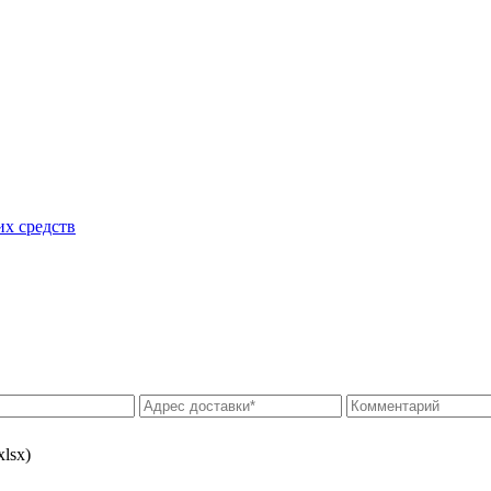
их средств
xlsx)