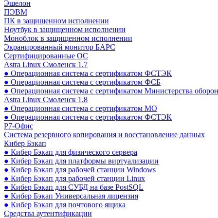
Эшелон
ПЭВМ
ПК в защищенном исполнении
Ноутбук в защищенном исполнении
Моноблок в защищенном исполнении
Экранированный монитор БАРС
Сертифицированные ОС
Astra Linux Смоленск 1.7
● Операционная система с сертификатом ФСТЭК
● Операционная система с сертификатом ФСБ
● Операционная система с сертификатом Министерства оборо
Astra Linux Смоленск 1.8
● Операционная система с сертификатом МО
● Операционная система с сертификатом ФСТЭК
Р7-Офис
Система резервного копирования и восстановление данных
Кибер Бэкап
● Кибер Бэкап для физического сервера
● Кибер Бэкап для платформы виртуализации
● Кибер Бэкап для рабочей станции Windows
● Кибер Бэкап для рабочей станции Linux
● Кибер Бэкап для СУБД на базе PostSQL
● Кибер Бэкап Универсальная лицензия
● Кибер Бэкап для почтового ящика
Средства аутентификации