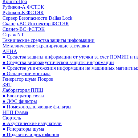
КриптоПро
Рубикон-А ФСТЭК
Рубикон-К ФСТЭК
Сервер Безопасности Dallas Lock
Сканер-ВС Инспектор ФСТЭК
Сканер-ВС ФСТЭК
Страж NT
Технические средства защиты информации
Металлические экранирующие заглушки
АННА
● Средства защиты информации от утечки за счет ПЭМИН и н
● Средства виброакустической защиты информации
● Средства уничтожения информации на машинных магнитных
● Оснащение монтажа
Генератор шума Покров
ЗЭТ
Лаборатория ППШ
● Блокиратор связи
● ЛФС фильтры
● Помехоподавляющие фильтры
НПП Гамма
Сюртель
● Акустические излучатели
● Генераторы шума
● Подавители диктофонов