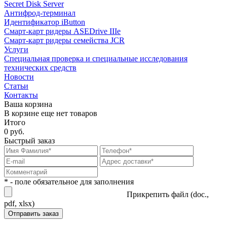
Secret Disk Server
Антифрод-терминал
Идентификатор iButton
Смарт-карт ридеры ASEDrive IIIe
Смарт-карт ридеры семейства JCR
Услуги
Специальная проверка и специальные исследования
технических средств
Новости
Статьи
Контакты
Ваша корзина
В корзине еще нет товаров
Итого
0 руб.
Быстрый заказ
* - поле обязательное для заполнения
Прикрепить файл (doc.,
pdf, xlsx)