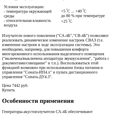
Условия эксплуатации:
º
º
+5
С ... +40
С
- температура окружающей
до 80 % при температуре
среды
º
- относительная влажность
+25
С
воздуха
Излучатели нового поколения ("СА-4Б","СВ-4Б") позволяют
реализовать динамическое изменение настроек СВАЗ (т.е.
изменение настроек в ходе эксплуатации системы). Это
необходимо, например, для повышения комфорта
многорежимного использования выделенного помещения
("включена/выключена аппаратура звукоусиления", "работа с
документами/совещание" и т.п.). Воспользоваться этой
функцией возможно при использовании блока питания и
управления "Соната-ИП4.х" и пульта дистанционного
управления "Соната-ДУ4.3".
Цена
7442
руб.
Купить
Особенности применения
Генераторы-акустоизлучатели СА-4Б обеспечивают