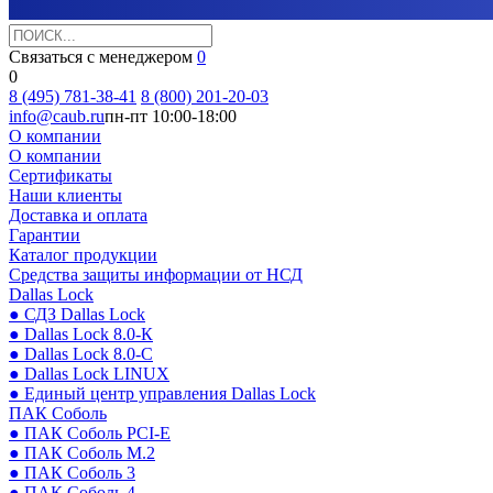
Связаться с менеджером
0
0
8 (495) 781-38-41
8 (800) 201-20-03
info@caub.ru
пн-пт 10:00-18:00
О компании
О компании
Сертификаты
Наши клиенты
Доставка и оплата
Гарантии
Каталог продукции
Средства защиты информации от НСД
Dallas Lock
● СДЗ Dallas Lock
● Dallas Lock 8.0-К
● Dallas Lock 8.0-С
● Dallas Lock LINUX
● Единый центр управления Dallas Lock
ПАК Соболь
● ПАК Соболь PCI-E
● ПАК Соболь М.2
● ПАК Соболь 3
● ПАК Соболь 4