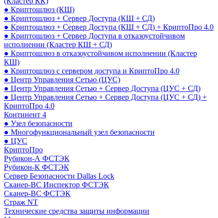
(Кластер КК)
● Криптошлюз (КШ)
● Криптошлюз + Сервер Доступа (КШ + СД)
● Криптошлюз + Сервер Доступа (КШ + СД) + КриптоПро 4.0
● Криптошлюз + Сервер Доступа в отказоустойчивом
исполнении (Кластер КШ + СД)
● Криптошлюз в отказоустойчивом исполнении (Кластер
КШ)
● Криптошлюз с сервером доступа и КриптоПро 4.0
● Центр Управления Сетью (ЦУС)
● Центр Управления Сетью + Сервер Доступа (ЦУС + СД)
● Центр Управления Сетью + Сервер Доступа (ЦУС + СД) +
КриптоПро 4.0
Континент 4
● Узел безопасности
● Многофункциональный узел безопасности
● ЦУС
КриптоПро
Рубикон-А ФСТЭК
Рубикон-К ФСТЭК
Сервер Безопасности Dallas Lock
Сканер-ВС Инспектор ФСТЭК
Сканер-ВС ФСТЭК
Страж NT
Технические средства защиты информации