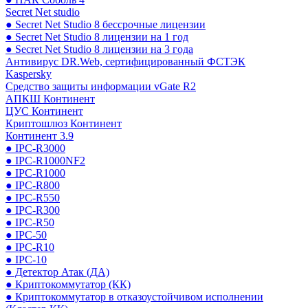
Secret Net studio
● Secret Net Studio 8 бессрочные лицензии
● Secret Net Studio 8 лицензии на 1 год
● Secret Net Studio 8 лицензии на 3 года
Антивирус DR.Web, сертифицированный ФСТЭК
Kaspersky
Средство защиты информации vGate R2
АПКШ Континент
ЦУС Континент
Криптошлюз Континент
Континент 3.9
● IPC-R3000
● IPC-R1000NF2
● IPC-R1000
● IPC-R800
● IPC-R550
● IPC-R300
● IPC-R50
● IPC-50
● IPC-R10
● IPC-10
● Детектор Атак (ДА)
● Криптокоммутатор (КК)
● Криптокоммутатор в отказоустойчивом исполнении