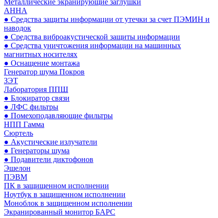
Металлические экранирующие заглушки
АННА
● Средства защиты информации от утечки за счет ПЭМИН и
наводок
● Средства виброакустической защиты информации
● Средства уничтожения информации на машинных
магнитных носителях
● Оснащение монтажа
Генератор шума Покров
ЗЭТ
Лаборатория ППШ
● Блокиратор связи
● ЛФС фильтры
● Помехоподавляющие фильтры
НПП Гамма
Сюртель
● Акустические излучатели
● Генераторы шума
● Подавители диктофонов
Эшелон
ПЭВМ
ПК в защищенном исполнении
Ноутбук в защищенном исполнении
Моноблок в защищенном исполнении
Экранированный монитор БАРС