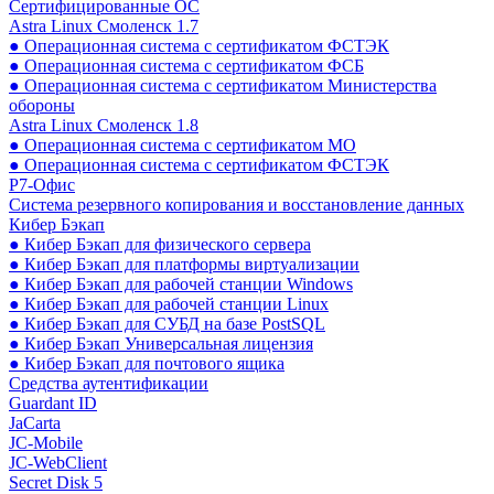
Сертифицированные ОС
Astra Linux Смоленск 1.7
● Операционная система с сертификатом ФСТЭК
● Операционная система с сертификатом ФСБ
● Операционная система с сертификатом Министерства
обороны
Astra Linux Смоленск 1.8
● Операционная система с сертификатом МО
● Операционная система с сертификатом ФСТЭК
Р7-Офис
Система резервного копирования и восстановление данных
Кибер Бэкап
● Кибер Бэкап для физического сервера
● Кибер Бэкап для платформы виртуализации
● Кибер Бэкап для рабочей станции Windows
● Кибер Бэкап для рабочей станции Linux
● Кибер Бэкап для СУБД на базе PostSQL
● Кибер Бэкап Универсальная лицензия
● Кибер Бэкап для почтового ящика
Средства аутентификации
Guardant ID
JaCarta
JC-Mobile
JC-WebClient
Secret Disk 5