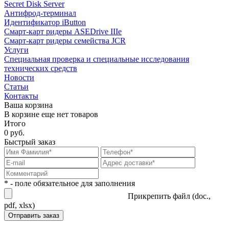
Secret Disk Server
Антифрод-терминал
Идентификатор iButton
Смарт-карт ридеры ASEDrive IIIe
Смарт-карт ридеры семейства JCR
Услуги
Специальная проверка и специальные исследования
технических средств
Новости
Статьи
Контакты
Ваша корзина
В корзине еще нет товаров
Итого
0 руб.
Быстрый заказ
* - поле обязательное для заполнения
Прикрепить файл (doc.,
pdf, xlsx)