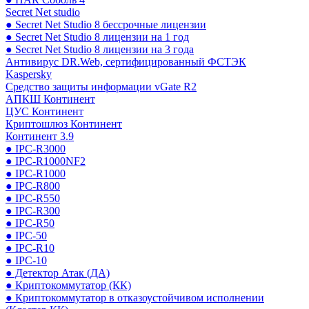
Secret Net studio
● Secret Net Studio 8 бессрочные лицензии
● Secret Net Studio 8 лицензии на 1 год
● Secret Net Studio 8 лицензии на 3 года
Антивирус DR.Web, сертифицированный ФСТЭК
Kaspersky
Средство защиты информации vGate R2
АПКШ Континент
ЦУС Континент
Криптошлюз Континент
Континент 3.9
● IPC-R3000
● IPC-R1000NF2
● IPC-R1000
● IPC-R800
● IPC-R550
● IPC-R300
● IPC-R50
● IPC-50
● IPC-R10
● IPC-10
● Детектор Атак (ДА)
● Криптокоммутатор (КК)
● Криптокоммутатор в отказоустойчивом исполнении