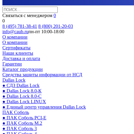
Связаться с менеджером
0
0
8 (495) 781-38-41
8 (800) 201-20-03
info@caub.ru
пн-пт 10:00-18:00
О компании
О компании
Сертификаты
Наши клиенты
Доставка и оплата
Гарантии
Каталог продукции
Средства защиты информации от НСД
Dallas Lock
● СДЗ Dallas Lock
● Dallas Lock 8.0-К
● Dallas Lock 8.0-С
● Dallas Lock LINUX
● Единый центр управления Dallas Lock
ПАК Соболь
● ПАК Соболь PCI-E
● ПАК Соболь М.2
● ПАК Соболь 3
● ПАК Соболь 4