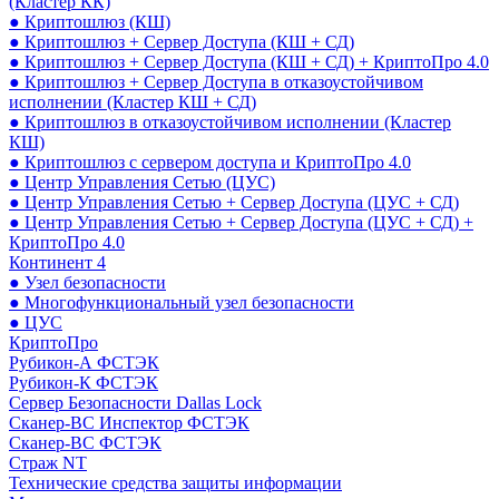
(Кластер КК)
● Криптошлюз (КШ)
● Криптошлюз + Сервер Доступа (КШ + СД)
● Криптошлюз + Сервер Доступа (КШ + СД) + КриптоПро 4.0
● Криптошлюз + Сервер Доступа в отказоустойчивом
исполнении (Кластер КШ + СД)
● Криптошлюз в отказоустойчивом исполнении (Кластер
КШ)
● Криптошлюз с сервером доступа и КриптоПро 4.0
● Центр Управления Сетью (ЦУС)
● Центр Управления Сетью + Сервер Доступа (ЦУС + СД)
● Центр Управления Сетью + Сервер Доступа (ЦУС + СД) +
КриптоПро 4.0
Континент 4
● Узел безопасности
● Многофункциональный узел безопасности
● ЦУС
КриптоПро
Рубикон-А ФСТЭК
Рубикон-К ФСТЭК
Сервер Безопасности Dallas Lock
Сканер-ВС Инспектор ФСТЭК
Сканер-ВС ФСТЭК
Страж NT
Технические средства защиты информации