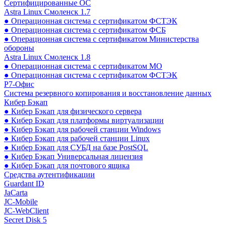
Сертифицированные ОС
Astra Linux Смоленск 1.7
● Операционная система с сертификатом ФСТЭК
● Операционная система с сертификатом ФСБ
● Операционная система с сертификатом Министерства
обороны
Astra Linux Смоленск 1.8
● Операционная система с сертификатом МО
● Операционная система с сертификатом ФСТЭК
Р7-Офис
Система резервного копирования и восстановление данных
Кибер Бэкап
● Кибер Бэкап для физического сервера
● Кибер Бэкап для платформы виртуализации
● Кибер Бэкап для рабочей станции Windows
● Кибер Бэкап для рабочей станции Linux
● Кибер Бэкап для СУБД на базе PostSQL
● Кибер Бэкап Универсальная лицензия
● Кибер Бэкап для почтового ящика
Средства аутентификации
Guardant ID
JaCarta
JC-Mobile
JC-WebClient
Secret Disk 5