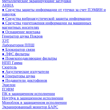
Металлические экранирующие заглушки
АННА
● Средства защиты информации от утечки за счет ПЭМИН и
наводок
● Средства виброакустической защиты информации
● Средства уничтожения информации на машинных
магнитных носителях
● Оснащение монтажа
Генератор шума Покров
ЗЭТ
Лаборатория ППШ
● Блокиратор связи
● ЛФС фильтры
● Помехоподавляющие фильтры
НПП Гамма
Сюртель
● Акустические излучатели
● Генераторы шума
● Подавители диктофонов
Эшелон
ПЭВМ
ПК в защищенном исполнении
Ноутбук в защищенном исполнении
Моноблок в защищенном исполнении
Экранированный монитор БАРС