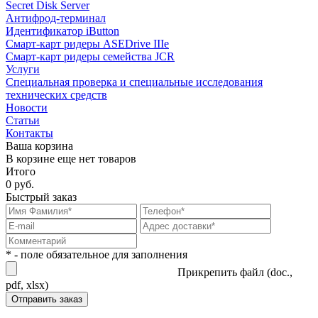
Secret Disk Server
Антифрод-терминал
Идентификатор iButton
Смарт-карт ридеры ASEDrive IIIe
Смарт-карт ридеры семейства JCR
Услуги
Специальная проверка и специальные исследования
технических средств
Новости
Статьи
Контакты
Ваша корзина
В корзине еще нет товаров
Итого
0 руб.
Быстрый заказ
* - поле обязательное для заполнения
Прикрепить файл (doc.,
pdf, xlsx)