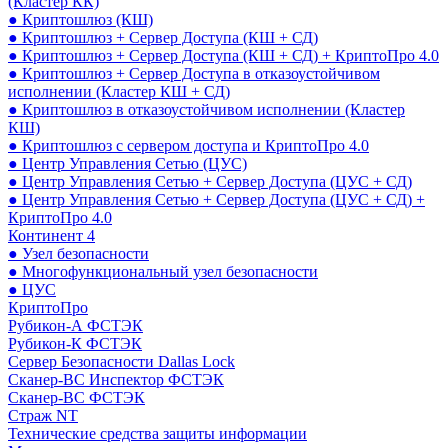
(Кластер КК)
● Криптошлюз (КШ)
● Криптошлюз + Сервер Доступа (КШ + СД)
● Криптошлюз + Сервер Доступа (КШ + СД) + КриптоПро 4.0
● Криптошлюз + Сервер Доступа в отказоустойчивом
исполнении (Кластер КШ + СД)
● Криптошлюз в отказоустойчивом исполнении (Кластер
КШ)
● Криптошлюз с сервером доступа и КриптоПро 4.0
● Центр Управления Сетью (ЦУС)
● Центр Управления Сетью + Сервер Доступа (ЦУС + СД)
● Центр Управления Сетью + Сервер Доступа (ЦУС + СД) +
КриптоПро 4.0
Континент 4
● Узел безопасности
● Многофункциональный узел безопасности
● ЦУС
КриптоПро
Рубикон-А ФСТЭК
Рубикон-К ФСТЭК
Сервер Безопасности Dallas Lock
Сканер-ВС Инспектор ФСТЭК
Сканер-ВС ФСТЭК
Страж NT
Технические средства защиты информации