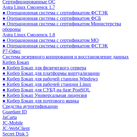
Сертифицированные ОС
Astra Linux Смоленск 1.7
● Операционная система с сертификатом ФСТЭК
● Операционная система с сертификатом ФСБ
● Операционная система с сертификатом Министерства
обороны
Astra Linux Смоленск 1.8
● Операционная система с сертификатом МО
● Операционная система с сертификатом ФСТЭК
Р7-Офис
Система резервного копирования и восстановление данных
Кибер Бэкап
● Кибер Бэкап для физического сервера
● Кибер Бэкап для платформы виртуализации
● Кибер Бэкап для рабочей станции Windows
● Кибер Бэкап для рабочей станции Linux
● Кибер Бэкап для СУБД на базе PostSQL
● Кибер Бэкап Универсальная лицензия
● Кибер Бэкап для почтового ящика
Средства аутентификации
Guardant ID
JaCarta
JC-Mobile
JC-WebClient
Secret Disk 5