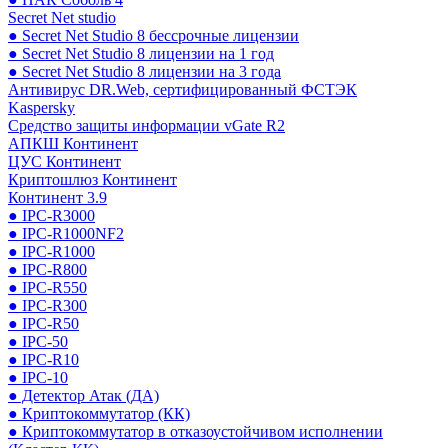
Secret Net studio
● Secret Net Studio 8 бессрочные лицензии
● Secret Net Studio 8 лицензии на 1 год
● Secret Net Studio 8 лицензии на 3 года
Антивирус DR.Web, сертифицированный ФСТЭК
Kaspersky
Средство защиты информации vGate R2
АПКШ Континент
ЦУС Континент
Криптошлюз Континент
Континент 3.9
● IPC-R3000
● IPC-R1000NF2
● IPC-R1000
● IPC-R800
● IPC-R550
● IPC-R300
● IPC-R50
● IPC-50
● IPC-R10
● IPC-10
● Детектор Атак (ДА)
● Криптокоммутатор (КК)
● Криптокоммутатор в отказоустойчивом исполнении