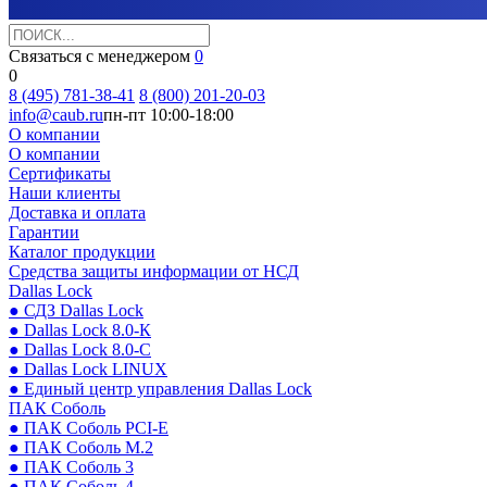
Связаться с менеджером
0
0
8 (495) 781-38-41
8 (800) 201-20-03
info@caub.ru
пн-пт 10:00-18:00
О компании
О компании
Сертификаты
Наши клиенты
Доставка и оплата
Гарантии
Каталог продукции
Средства защиты информации от НСД
Dallas Lock
● СДЗ Dallas Lock
● Dallas Lock 8.0-К
● Dallas Lock 8.0-С
● Dallas Lock LINUX
● Единый центр управления Dallas Lock
ПАК Соболь
● ПАК Соболь PCI-E
● ПАК Соболь М.2
● ПАК Соболь 3
● ПАК Соболь 4