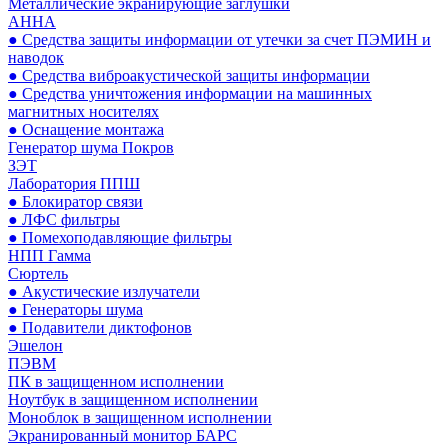
Металлические экранирующие заглушки
АННА
● Средства защиты информации от утечки за счет ПЭМИН и
наводок
● Средства виброакустической защиты информации
● Средства уничтожения информации на машинных
магнитных носителях
● Оснащение монтажа
Генератор шума Покров
ЗЭТ
Лаборатория ППШ
● Блокиратор связи
● ЛФС фильтры
● Помехоподавляющие фильтры
НПП Гамма
Сюртель
● Акустические излучатели
● Генераторы шума
● Подавители диктофонов
Эшелон
ПЭВМ
ПК в защищенном исполнении
Ноутбук в защищенном исполнении
Моноблок в защищенном исполнении
Экранированный монитор БАРС