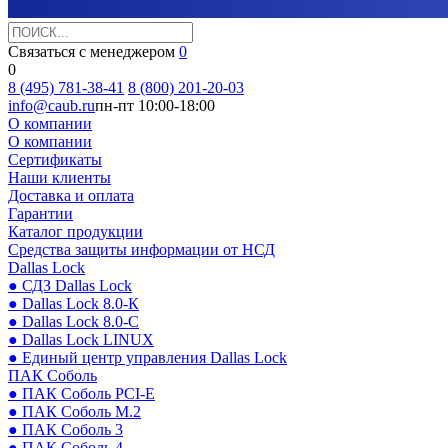
Связаться с менеджером
0
0
8 (495) 781-38-41
8 (800) 201-20-03
info@caub.ru
пн-пт 10:00-18:00
О компании
О компании
Сертификаты
Наши клиенты
Доставка и оплата
Гарантии
Каталог продукции
Средства защиты информации от НСД
Dallas Lock
● СДЗ Dallas Lock
● Dallas Lock 8.0-К
● Dallas Lock 8.0-С
● Dallas Lock LINUX
● Единый центр управления Dallas Lock
ПАК Соболь
● ПАК Соболь PCI-E
● ПАК Соболь М.2
● ПАК Соболь 3
● ПАК Соболь 4