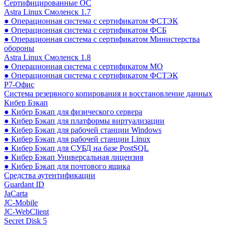
Сертифицированные ОС
Astra Linux Смоленск 1.7
● Операционная система с сертификатом ФСТЭК
● Операционная система с сертификатом ФСБ
● Операционная система с сертификатом Министерства
обороны
Astra Linux Смоленск 1.8
● Операционная система с сертификатом МО
● Операционная система с сертификатом ФСТЭК
Р7-Офис
Система резервного копирования и восстановление данных
Кибер Бэкап
● Кибер Бэкап для физического сервера
● Кибер Бэкап для платформы виртуализации
● Кибер Бэкап для рабочей станции Windows
● Кибер Бэкап для рабочей станции Linux
● Кибер Бэкап для СУБД на базе PostSQL
● Кибер Бэкап Универсальная лицензия
● Кибер Бэкап для почтового ящика
Средства аутентификации
Guardant ID
JaCarta
JC-Mobile
JC-WebClient
Secret Disk 5