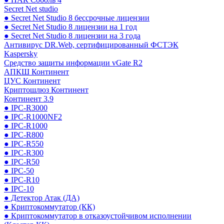
Secret Net studio
● Secret Net Studio 8 бессрочные лицензии
● Secret Net Studio 8 лицензии на 1 год
● Secret Net Studio 8 лицензии на 3 года
Антивирус DR.Web, сертифицированный ФСТЭК
Kaspersky
Средство защиты информации vGate R2
АПКШ Континент
ЦУС Континент
Криптошлюз Континент
Континент 3.9
● IPC-R3000
● IPC-R1000NF2
● IPC-R1000
● IPC-R800
● IPC-R550
● IPC-R300
● IPC-R50
● IPC-50
● IPC-R10
● IPC-10
● Детектор Атак (ДА)
● Криптокоммутатор (КК)
● Криптокоммутатор в отказоустойчивом исполнении