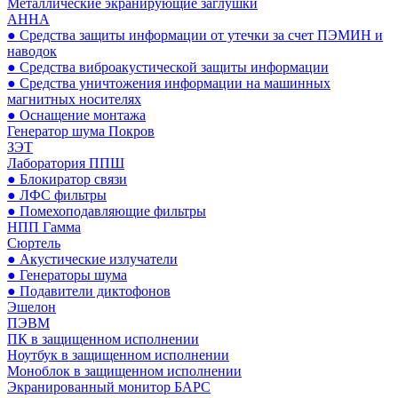
Металлические экранирующие заглушки
АННА
● Средства защиты информации от утечки за счет ПЭМИН и
наводок
● Средства виброакустической защиты информации
● Средства уничтожения информации на машинных
магнитных носителях
● Оснащение монтажа
Генератор шума Покров
ЗЭТ
Лаборатория ППШ
● Блокиратор связи
● ЛФС фильтры
● Помехоподавляющие фильтры
НПП Гамма
Сюртель
● Акустические излучатели
● Генераторы шума
● Подавители диктофонов
Эшелон
ПЭВМ
ПК в защищенном исполнении
Ноутбук в защищенном исполнении
Моноблок в защищенном исполнении
Экранированный монитор БАРС