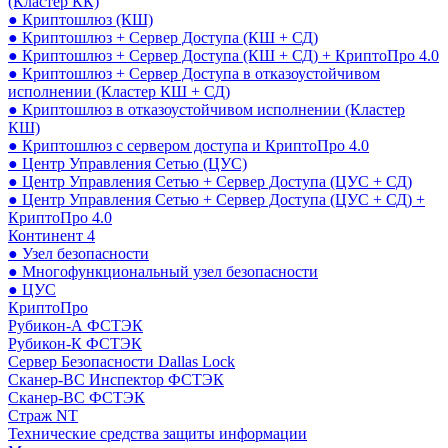
(Кластер КК)
● Криптошлюз (КШ)
● Криптошлюз + Сервер Доступа (КШ + СД)
● Криптошлюз + Сервер Доступа (КШ + СД) + КриптоПро 4.0
● Криптошлюз + Сервер Доступа в отказоустойчивом
исполнении (Кластер КШ + СД)
● Криптошлюз в отказоустойчивом исполнении (Кластер
КШ)
● Криптошлюз с сервером доступа и КриптоПро 4.0
● Центр Управления Сетью (ЦУС)
● Центр Управления Сетью + Сервер Доступа (ЦУС + СД)
● Центр Управления Сетью + Сервер Доступа (ЦУС + СД) +
КриптоПро 4.0
Континент 4
● Узел безопасности
● Многофункциональный узел безопасности
● ЦУС
КриптоПро
Рубикон-А ФСТЭК
Рубикон-К ФСТЭК
Сервер Безопасности Dallas Lock
Сканер-ВС Инспектор ФСТЭК
Сканер-ВС ФСТЭК
Страж NT
Технические средства защиты информации