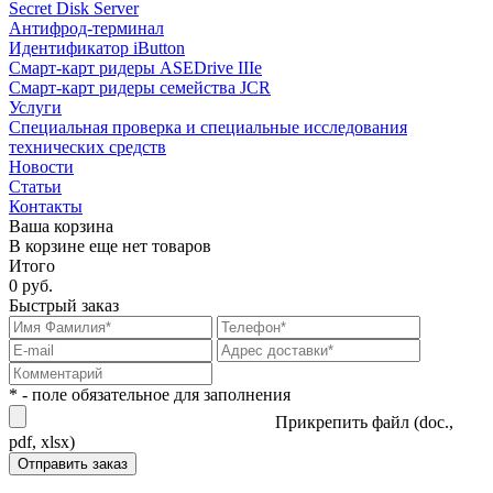
Secret Disk Server
Антифрод-терминал
Идентификатор iButton
Смарт-карт ридеры ASEDrive IIIe
Смарт-карт ридеры семейства JCR
Услуги
Специальная проверка и специальные исследования
технических средств
Новости
Статьи
Контакты
Ваша корзина
В корзине еще нет товаров
Итого
0 руб.
Быстрый заказ
* - поле обязательное для заполнения
Прикрепить файл (doc.,
pdf, xlsx)