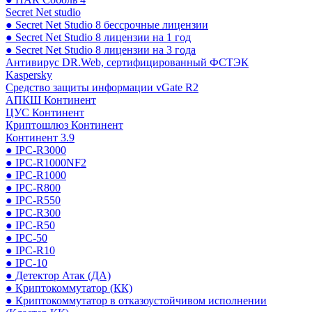
Secret Net studio
● Secret Net Studio 8 бессрочные лицензии
● Secret Net Studio 8 лицензии на 1 год
● Secret Net Studio 8 лицензии на 3 года
Антивирус DR.Web, сертифицированный ФСТЭК
Kaspersky
Средство защиты информации vGate R2
АПКШ Континент
ЦУС Континент
Криптошлюз Континент
Континент 3.9
● IPC-R3000
● IPC-R1000NF2
● IPC-R1000
● IPC-R800
● IPC-R550
● IPC-R300
● IPC-R50
● IPC-50
● IPC-R10
● IPC-10
● Детектор Атак (ДА)
● Криптокоммутатор (КК)
● Криптокоммутатор в отказоустойчивом исполнении