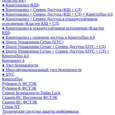
(Кластер КК)
● Криптошлюз (КШ)
● Криптошлюз + Сервер Доступа (КШ + СД)
● Криптошлюз + Сервер Доступа (КШ + СД) + КриптоПро 4.0
● Криптошлюз + Сервер Доступа в отказоустойчивом
исполнении (Кластер КШ + СД)
● Криптошлюз в отказоустойчивом исполнении (Кластер
КШ)
● Криптошлюз с сервером доступа и КриптоПро 4.0
● Центр Управления Сетью (ЦУС)
● Центр Управления Сетью + Сервер Доступа (ЦУС + СД)
● Центр Управления Сетью + Сервер Доступа (ЦУС + СД) +
КриптоПро 4.0
Континент 4
● Узел безопасности
● Многофункциональный узел безопасности
● ЦУС
КриптоПро
Рубикон-А ФСТЭК
Рубикон-К ФСТЭК
Сервер Безопасности Dallas Lock
Сканер-ВС Инспектор ФСТЭК
Сканер-ВС ФСТЭК
Страж NT
Технические средства защиты информации