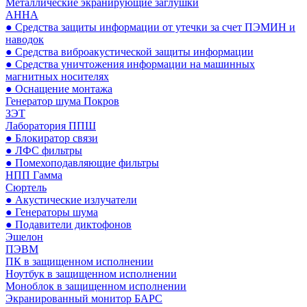
Металлические экранирующие заглушки
АННА
● Средства защиты информации от утечки за счет ПЭМИН и
наводок
● Средства виброакустической защиты информации
● Средства уничтожения информации на машинных
магнитных носителях
● Оснащение монтажа
Генератор шума Покров
ЗЭТ
Лаборатория ППШ
● Блокиратор связи
● ЛФС фильтры
● Помехоподавляющие фильтры
НПП Гамма
Сюртель
● Акустические излучатели
● Генераторы шума
● Подавители диктофонов
Эшелон
ПЭВМ
ПК в защищенном исполнении
Ноутбук в защищенном исполнении
Моноблок в защищенном исполнении
Экранированный монитор БАРС