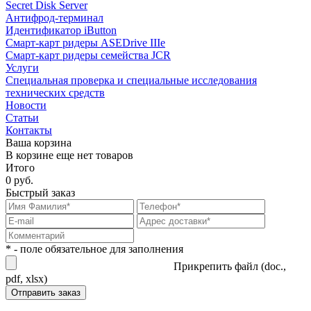
Secret Disk Server
Антифрод-терминал
Идентификатор iButton
Смарт-карт ридеры ASEDrive IIIe
Смарт-карт ридеры семейства JCR
Услуги
Специальная проверка и специальные исследования
технических средств
Новости
Статьи
Контакты
Ваша корзина
В корзине еще нет товаров
Итого
0 руб.
Быстрый заказ
* - поле обязательное для заполнения
Прикрепить файл (doc.,
pdf, xlsx)