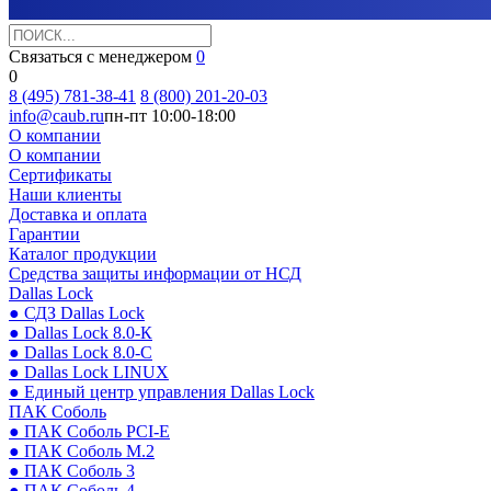
Связаться с менеджером
0
0
8 (495) 781-38-41
8 (800) 201-20-03
info@caub.ru
пн-пт 10:00-18:00
О компании
О компании
Сертификаты
Наши клиенты
Доставка и оплата
Гарантии
Каталог продукции
Средства защиты информации от НСД
Dallas Lock
● СДЗ Dallas Lock
● Dallas Lock 8.0-К
● Dallas Lock 8.0-С
● Dallas Lock LINUX
● Единый центр управления Dallas Lock
ПАК Соболь
● ПАК Соболь PCI-E
● ПАК Соболь М.2
● ПАК Соболь 3
● ПАК Соболь 4