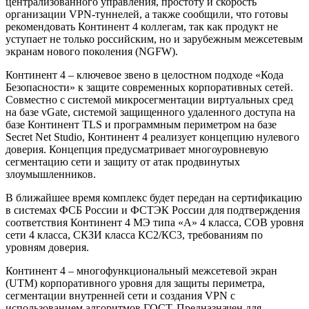
централизованного управления, простоту и скорость
организации VPN-туннелей, а также сообщили, что готовы
рекомендовать Континент 4 коллегам, так как продукт не
уступает не только российским, но и зарубежным межсетевым
экранам нового поколения (NGFW).
Континент 4 – ключевое звено в целостном подходе «Кода
Безопасности» к защите современных корпоративных сетей.
Совместно с системой микросегментации виртуальных сред
на базе vGate, системой защищенного удаленного доступа на
базе Континент TLS и программным периметром на базе
Secret Net Studio, Континент 4 реализует концепцию нулевого
доверия. Концепция предусматривает многоуровневую
сегментацию сети и защиту от атак продвинутых
злоумышленников.
В ближайшее время комплекс будет передан на сертификацию
в системах ФСБ России и ФСТЭК России для подтверждения
соответствия Континент 4 МЭ типа «А» 4 класса, СОВ уровня
сети 4 класса, СКЗИ класса КС2/КС3, требованиям по
уровням доверия.
Континент 4 – многофункциональный межсетевой экран
(UTM) корпоративного уровня для защиты периметра,
сегментации внутренней сети и создания VPN с
использованием алгоритмов ГОСТ. Предназначен для