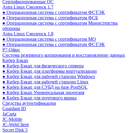
Сертифицированные ОС
Astra Linux Смоленск 1.7
● Операционная система с сертификатом ФСТЭК
● Операционная система с сертификатом ФСБ
● Операционная система с сертификатом Министерства
обороны
Astra Linux Смоленск 1.8
● Операционная система с сертификатом МО
● Операционная система с сертификатом ФСТЭК
Р7-Офис
Система резервного копирования и восстановление данных
Кибер Бэкап
● Кибер Бэкап для физического сервера
● Кибер Бэкап для платформы виртуализации
● Кибер Бэкап для рабочей станции Windows
● Кибер Бэкап для рабочей станции Linux
● Кибер Бэкап для СУБД на базе PostSQL
● Кибер Бэкап Универсальная лицензия
● Кибер Бэкап для почтового ящика
Средства аутентификации
Guardant ID
JaCarta
JC-Mobile
JC-WebClient
Secret Disk 5