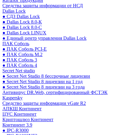
Каталог продукции
Средства защиты информации от НСД
Dallas Lock
● СДЗ Dallas Lock
● Dallas Lock 8.0-К
● Dallas Lock 8.0-С
● Dallas Lock LINUX
● Единый центр управления Dallas Lock
ПАК Соболь
● ПАК Соболь PCI-E
● ПАК Соболь М.2
● ПАК Соболь 3
● ПАК Соболь 4
Secret Net studio
● Secret Net Studio 8 бессрочные лицензии
● Secret Net Studio 8 лицензии на 1 год
● Secret Net Studio 8 лицензии на 3 года
Антивирус DR.Web, сертифицированный ФСТЭК
Kaspersky
Средство защиты информации vGate R2
АПКШ Континент
ЦУС Континент
Криптошлюз Континент
Континент 3.9
● IPC-R3000