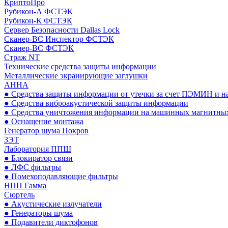
КриптоПро
Рубикон-А ФСТЭК
Рубикон-К ФСТЭК
Сервер Безопасности Dallas Lock
Сканер-ВС Инспектор ФСТЭК
Сканер-ВС ФСТЭК
Страж NT
Технические средства защиты информации
Металлические экранирующие заглушки
АННА
● Средства защиты информации от утечки за счет ПЭМИН и н
● Средства виброакустической защиты информации
● Средства уничтожения информации на машинных магнитных
● Оснащение монтажа
Генератор шума Покров
ЗЭТ
Лаборатория ППШ
● Блокиратор связи
● ЛФС фильтры
● Помехоподавляющие фильтры
НПП Гамма
Сюртель
● Акустические излучатели
● Генераторы шума
● Подавители диктофонов