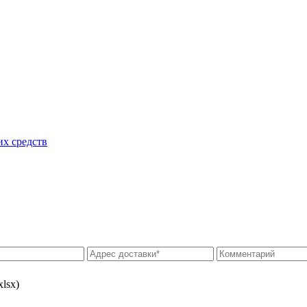
их средств
xlsx)