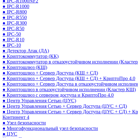
● IPC-R1000NF2
● IPC-R1000
● IPC-R800
● IPC-R550
● IPC-R300
● IPC-R50
● IPC-50
● IPC-R10
● IPC-10
● Детектор Атак (ДА)
● Криптокоммутатор (КК)
● Криптокоммутатор в отказоустойчивом исполнении (Кластер
● Криптошлюз (КШ)
● Криптошлюз + Сервер Доступа (КШ + СД)
● Криптошлюз + Сервер Доступа (КШ + СД) + КриптоПро 4.0
● Криптошлюз + Сервер Доступа в отказоустойчивом исполне
● Криптошлюз в отказоустойчивом исполнении (Кластер КШ)
● Криптошлюз с сервером доступа и КриптоПро 4.0
● Центр Управления Сетью (ЦУС)
● Центр Управления Сетью + Сервер Доступа (ЦУС + СД)
● Центр Управления Сетью + Сервер Доступа (ЦУС + СД) + К
Континент 4
● Узел безопасности
● Многофункциональный узел безопасности
● ЦУС