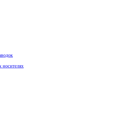
аводок
 носителях