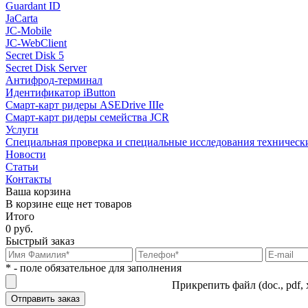
Guardant ID
JaCarta
JC-Mobile
JC-WebClient
Secret Disk 5
Secret Disk Server
Антифрод-терминал
Идентификатор iButton
Смарт-карт ридеры ASEDrive IIIe
Смарт-карт ридеры семейства JCR
Услуги
Специальная проверка и специальные исследования техническ
Новости
Статьи
Контакты
Ваша корзина
В корзине еще нет товаров
Итого
0 руб.
Быстрый заказ
* - поле обязательное для заполнения
Прикрепить файл (doc., pdf, 