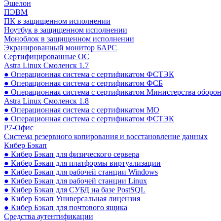
Эшелон
ПЭВМ
ПК в защищенном исполнении
Ноутбук в защищенном исполнении
Моноблок в защищенном исполнении
Экранированный монитор БАРС
Сертифицированные ОС
Astra Linux Смоленск 1.7
● Операционная система с сертификатом ФСТЭК
● Операционная система с сертификатом ФСБ
● Операционная система с сертификатом Министерства оборо
Astra Linux Смоленск 1.8
● Операционная система с сертификатом МО
● Операционная система с сертификатом ФСТЭК
Р7-Офис
Система резервного копирования и восстановление данных
Кибер Бэкап
● Кибер Бэкап для физического сервера
● Кибер Бэкап для платформы виртуализации
● Кибер Бэкап для рабочей станции Windows
● Кибер Бэкап для рабочей станции Linux
● Кибер Бэкап для СУБД на базе PostSQL
● Кибер Бэкап Универсальная лицензия
● Кибер Бэкап для почтового ящика
Средства аутентификации