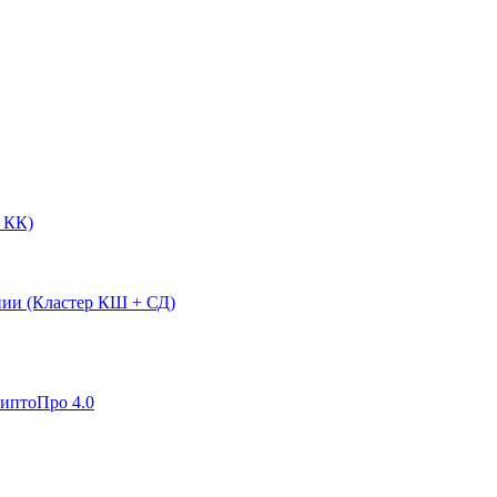
 КК)
нии (Кластер КШ + СД)
риптоПро 4.0