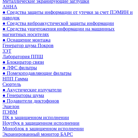
Металлические экранирующие заглушки
АННА
● Средства защиты информации от утечки за счет ПЭМИН и
наводок
● Средства виброакустической защиты информации
● Средства уничтожения информации на машинных
магнитных носителях
● Оснащение монтажа
Генератор шума Покров
ЗЭТ
Лаборатория ППШ
● Блокиратор связи
● ЛФС фильтры
● Помехоподавляющие фильтры
НПП Гамма
Сюртель
● Акустические излучатели
● Генераторы шума
● Подавители диктофонов
Эшелон
ПЭВМ
ПК в защищенном исполнении
Ноутбук в защищенном исполнении
Моноблок в защищенном исполнении
Экранированный монитор БАРС