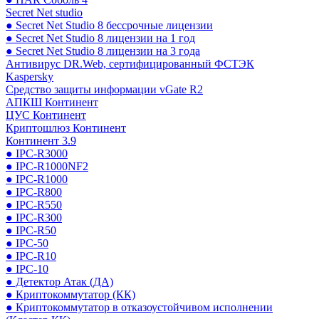
Secret Net studio
● Secret Net Studio 8 бессрочные лицензии
● Secret Net Studio 8 лицензии на 1 год
● Secret Net Studio 8 лицензии на 3 года
Антивирус DR.Web, сертифицированный ФСТЭК
Kaspersky
Средство защиты информации vGate R2
АПКШ Континент
ЦУС Континент
Криптошлюз Континент
Континент 3.9
● IPC-R3000
● IPC-R1000NF2
● IPC-R1000
● IPC-R800
● IPC-R550
● IPC-R300
● IPC-R50
● IPC-50
● IPC-R10
● IPC-10
● Детектор Атак (ДА)
● Криптокоммутатор (КК)
● Криптокоммутатор в отказоустойчивом исполнении