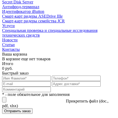
Secret Disk Server
Антифрод-терминал
Идентификатор iButton
Смарт-карт ридеры ASEDrive IIIe
Смарт-карт ридеры семейства JCR
Услуги
Специальная проверка и специальные исследования
технических средств
Новости
Статьи
Контакты
Ваша корзина
В корзине еще нет товаров
Итого
0 руб.
Быстрый заказ
* - поле обязательное для заполнения
Прикрепить файл (doc.,
pdf, xlsx)