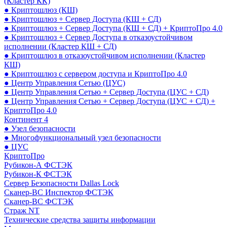
(Кластер КК)
● Криптошлюз (КШ)
● Криптошлюз + Сервер Доступа (КШ + СД)
● Криптошлюз + Сервер Доступа (КШ + СД) + КриптоПро 4.0
● Криптошлюз + Сервер Доступа в отказоустойчивом
исполнении (Кластер КШ + СД)
● Криптошлюз в отказоустойчивом исполнении (Кластер
КШ)
● Криптошлюз с сервером доступа и КриптоПро 4.0
● Центр Управления Сетью (ЦУС)
● Центр Управления Сетью + Сервер Доступа (ЦУС + СД)
● Центр Управления Сетью + Сервер Доступа (ЦУС + СД) +
КриптоПро 4.0
Континент 4
● Узел безопасности
● Многофункциональный узел безопасности
● ЦУС
КриптоПро
Рубикон-А ФСТЭК
Рубикон-К ФСТЭК
Сервер Безопасности Dallas Lock
Сканер-ВС Инспектор ФСТЭК
Сканер-ВС ФСТЭК
Страж NT
Технические средства защиты информации