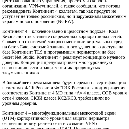
централизованного управления, простоту и скорость
организации VPN-туннелей, а также сообщили, что готовы
рекомендовать Континент 4 коллегам, так как продукт не
уступает не только российским, но и зарубежным межсетевым
экранам нового поколения (NGFW).
Континент 4 – ключевое звено в целостном подходе «Кода
Безопасности» к защите современных корпоративных сетей.
Совместно с системой микросегментации виртуальных сред
на базе vGate, системой защищенного удаленного доступа на
базе Континент TLS и программным периметром на базе
Secret Net Studio, Континент 4 реализует концепцию нулевого
доверия. Концепция предусматривает многоуровневую
сегментацию сети и защиту от атак продвинутых
злоумышленников.
В ближайшее время комплекс будет передан на сертификацию
в системах ФСБ России и ФСТЭК России для подтверждения
соответствия Континент 4 МЭ типа «А» 4 класса, СОВ уровня
сети 4 класса, СКЗИ класса КС2/КС3, требованиям по
уровням доверия.
Континент 4 – многофункциональный межсетевой экран
(UTM) корпоративного уровня для защиты периметра,
сегментации внутренней сети и создания VPN с
использованием алгоритмов ГОСТ. Предназначен для