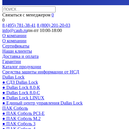
Связаться с менеджером
0
0
8 (495) 781-38-41
8 (800) 201-20-03
info@caub.ru
пн-пт 10:00-18:00
О компании
О компании
Сертификаты
Наши клиенты
Доставка и оплата
Гарантии
Каталог продукции
Средства защиты информации от НСД
Dallas Lock
● СДЗ Dallas Lock
● Dallas Lock 8.0-К
● Dallas Lock 8.0-С
● Dallas Lock LINUX
● Единый центр управления Dallas Lock
ПАК Соболь
● ПАК Соболь PCI-E
● ПАК Соболь М.2
● ПАК Соболь 3
● ПАК Соболь 4