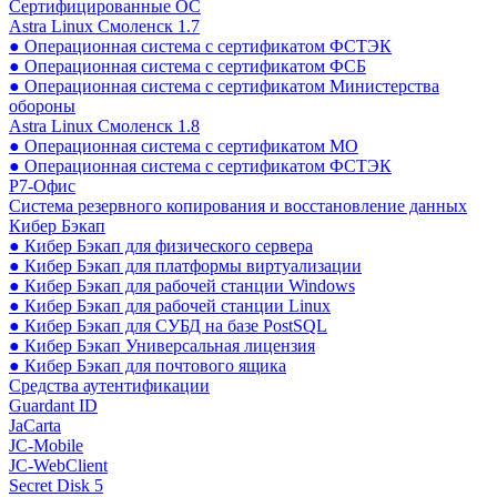
Сертифицированные ОС
Astra Linux Смоленск 1.7
● Операционная система с сертификатом ФСТЭК
● Операционная система с сертификатом ФСБ
● Операционная система с сертификатом Министерства
обороны
Astra Linux Смоленск 1.8
● Операционная система с сертификатом МО
● Операционная система с сертификатом ФСТЭК
Р7-Офис
Система резервного копирования и восстановление данных
Кибер Бэкап
● Кибер Бэкап для физического сервера
● Кибер Бэкап для платформы виртуализации
● Кибер Бэкап для рабочей станции Windows
● Кибер Бэкап для рабочей станции Linux
● Кибер Бэкап для СУБД на базе PostSQL
● Кибер Бэкап Универсальная лицензия
● Кибер Бэкап для почтового ящика
Средства аутентификации
Guardant ID
JaCarta
JC-Mobile
JC-WebClient
Secret Disk 5