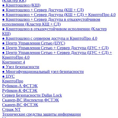
(Кластер КК)
● Криптошлюз (КШ)
● Криптошлюз + Сервер Доступа (КШ + СД)
● Криптошлюз + Сервер Доступа (КШ + СД) + КриптоПро 4.0
● Криптошлюз + Сервер Доступа в отказоустойчивом
исполнении (Кластер КШ + СД)
● Криптошлюз в отказоустойчивом исполнении (Кластер
КШ)
● Криптошлюз с сервером доступа и КриптоПро 4.0
● Центр Управления Сетью (ЦУС)
● Центр Управления Сетью + Сервер Доступа (ЦУС + СД)
● Центр Управления Сетью + Сервер Доступа (ЦУС + СД) +
КриптоПро 4.0
Континент 4
● Узел безопасности
● Многофункциональный узел безопасности
● ЦУС
КриптоПро
Рубикон-А ФСТЭК
Рубикон-К ФСТЭК
Сервер Безопасности Dallas Lock
Сканер-ВС Инспектор ФСТЭК
Сканер-ВС ФСТЭК
Страж NT
Технические средства защиты информации