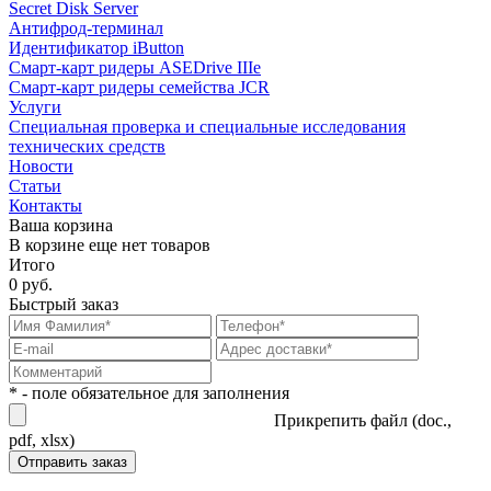
Secret Disk Server
Антифрод-терминал
Идентификатор iButton
Смарт-карт ридеры ASEDrive IIIe
Смарт-карт ридеры семейства JCR
Услуги
Специальная проверка и специальные исследования
технических средств
Новости
Статьи
Контакты
Ваша корзина
В корзине еще нет товаров
Итого
0 руб.
Быстрый заказ
* - поле обязательное для заполнения
Прикрепить файл (doc.,
pdf, xlsx)