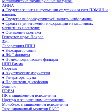
Металлические экранирующие заглушки
АННА
● Средства защиты информации от утечки за счет ПЭМИН и
наводок
● Средства виброакустической защиты информации
● Средства уничтожения информации на машинных
магнитных носителях
● Оснащение монтажа
Генератор шума Покров
ЗЭТ
Лаборатория ППШ
● Блокиратор связи
● ЛФС фильтры
● Помехоподавляющие фильтры
НПП Гамма
Сюртель
● Акустические излучатели
● Генераторы шума
● Подавители диктофонов
Эшелон
ПЭВМ
ПК в защищенном исполнении
Ноутбук в защищенном исполнении
Моноблок в защищенном исполнении
Экранированный монитор БАРС