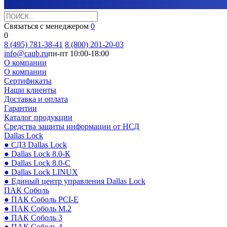
Связаться с менеджером
0
0
8 (495) 781-38-41
8 (800) 201-20-03
info@caub.ru
пн-пт 10:00-18:00
О компании
О компании
Сертификаты
Наши клиенты
Доставка и оплата
Гарантии
Каталог продукции
Средства защиты информации от НСД
Dallas Lock
● СДЗ Dallas Lock
● Dallas Lock 8.0-К
● Dallas Lock 8.0-С
● Dallas Lock LINUX
● Единый центр управления Dallas Lock
ПАК Соболь
● ПАК Соболь PCI-E
● ПАК Соболь М.2
● ПАК Соболь 3
● ПАК Соболь 4