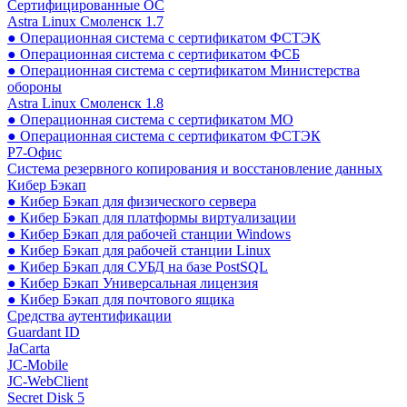
Сертифицированные ОС
Astra Linux Смоленск 1.7
● Операционная система с сертификатом ФСТЭК
● Операционная система с сертификатом ФСБ
● Операционная система с сертификатом Министерства
обороны
Astra Linux Смоленск 1.8
● Операционная система с сертификатом МО
● Операционная система с сертификатом ФСТЭК
Р7-Офис
Система резервного копирования и восстановление данных
Кибер Бэкап
● Кибер Бэкап для физического сервера
● Кибер Бэкап для платформы виртуализации
● Кибер Бэкап для рабочей станции Windows
● Кибер Бэкап для рабочей станции Linux
● Кибер Бэкап для СУБД на базе PostSQL
● Кибер Бэкап Универсальная лицензия
● Кибер Бэкап для почтового ящика
Средства аутентификации
Guardant ID
JaCarta
JC-Mobile
JC-WebClient
Secret Disk 5