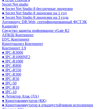
Secret Net studio
● Secret Net Studio 8 бессрочные лицензии
● Secret Net Studio 8 лицензии на 1 год
● Secret Net Studio 8 лицензии на 3 года
Антивирус DR.Web, сертифицированный ФСТЭК
Kaspersky
Средство защиты информации vGate R2
АПКШ Континент
ЦУС Континент
Криптошлюз Континент
Континент 3.9
● IPC-R3000
● IPC-R1000NF2
● IPC-R1000
● IPC-R800
● IPC-R550
● IPC-R300
● IPC-R50
● IPC-50
● IPC-R10
● IPC-10
● Детектор Атак (ДА)
● Криптокоммутатор (КК)
● Криптокоммутатор в отказоустойчивом исполнении